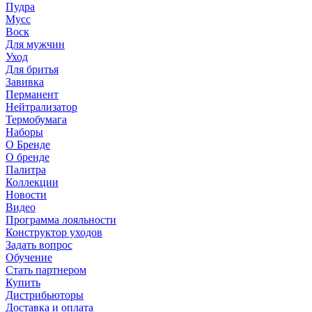
Пудра
Мусс
Воск
Для мужчин
Уход
Для бритья
Завивка
Перманент
Нейтрализатор
Термобумага
Наборы
О Бренде
О бренде
Палитра
Коллекции
Новости
Видео
Программа лояльности
Конструктор уходов
Задать вопрос
Обучение
Стать партнером
Купить
Дистрибьюторы
Доставка и оплата