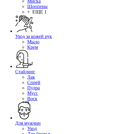
Миска
Шопперы
+ ЕЩЕ 1
Уход за кожей рук
Мыло
Крем
Стайлинг
Лак
Спрей
Пудра
Мусс
Воск
Для мужчин
Уход
Для бритья