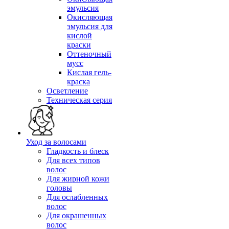
эмульсия
Окисляющая
эмульсия для
кислой
краски
Оттеночный
мусс
Кислая гель-
краска
Осветление
Техническая серия
Уход за волосами
Гладкость и блеск
Для всех типов
волос
Для жирной кожи
головы
Для ослабленных
волос
Для окрашенных
волос