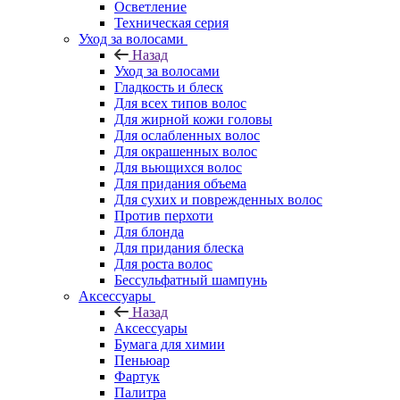
Осветление
Техническая серия
Уход за волосами
Назад
Уход за волосами
Гладкость и блеск
Для всех типов волос
Для жирной кожи головы
Для ослабленных волос
Для окрашенных волос
Для вьющихся волос
Для придания объема
Для сухих и поврежденных волос
Против перхоти
Для блонда
Для придания блеска
Для роста волос
Бессульфатный шампунь
Аксессуары
Назад
Аксессуары
Бумага для химии
Пеньюар
Фартук
Палитра