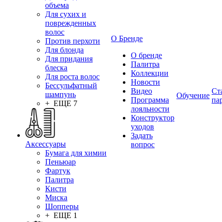
объема
Для сухих и
поврежденных
волос
О Бренде
Против перхоти
Для блонда
О бренде
Для придания
Палитра
блеска
Коллекции
Для роста волос
Новости
Бессульфатный
Видео
Ст
шампунь
Обучение
Программа
па
+ ЕЩЕ 7
лояльности
Конструктор
уходов
Задать
Аксессуары
вопрос
Бумага для химии
Пеньюар
Фартук
Палитра
Кисти
Миска
Шопперы
+ ЕЩЕ 1