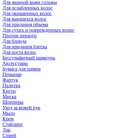
Для жирной кожи головы
Для ослабленных волос
Для окрашенных волос
Для вьющихся волос
Для придания объема
Для сухих и поврежденных волос
Против перхоти
Для блонда
Для придания блеска
Для роста волос
Бессульфатный шампунь
Аксессуары
Бумага для химии
Пеньюар
Фартук
Палитра
Кисти
Миска
Шопперы
Уход за кожей рук
Мыло
Крем
Стайлинг
Лак
Спрей