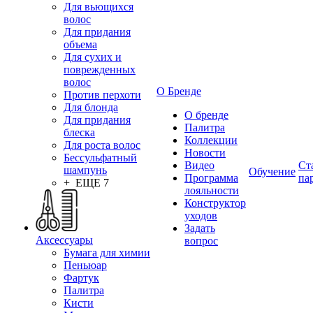
Для вьющихся
волос
Для придания
объема
Для сухих и
поврежденных
волос
О Бренде
Против перхоти
Для блонда
О бренде
Для придания
Палитра
блеска
Коллекции
Для роста волос
Новости
Бессульфатный
Видео
Ст
шампунь
Обучение
Программа
па
+ ЕЩЕ 7
лояльности
Конструктор
уходов
Задать
Аксессуары
вопрос
Бумага для химии
Пеньюар
Фартук
Палитра
Кисти