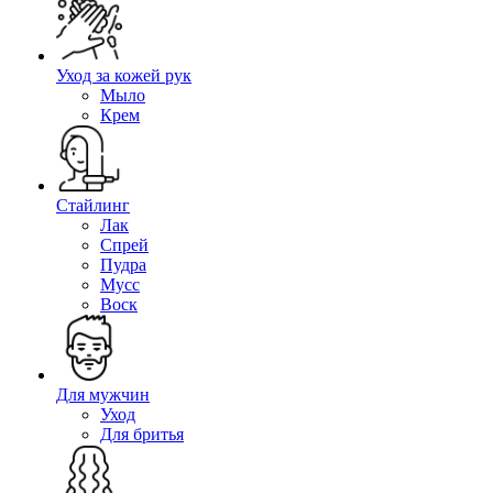
Уход за кожей рук
Мыло
Крем
Стайлинг
Лак
Спрей
Пудра
Мусс
Воск
Для мужчин
Уход
Для бритья