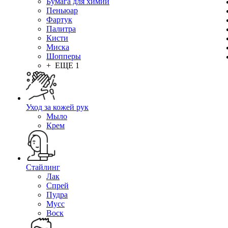
Бумага для химии
Пеньюар
Фартук
Палитра
Кисти
Миска
Шопперы
+ ЕЩЕ 1
Уход за кожей рук
Мыло
Крем
Стайлинг
Лак
Спрей
Пудра
Мусс
Воск