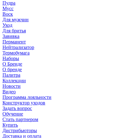
Пудра
Мусс
Воск
Для мужчин
Уход
Для бритья
Завивка
Перманент
Нейтрализатор
Термобумага
Наборы
О Бренде
О бренде
Палитра
Коллекции
Новости
Видео
Программа лояльности
Конструктор уходов
Задать вопрос
Обучение
Стать партнером
Купить
Дистрибьюторы
Доставка и оплата