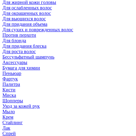
Для жирной кожи головы
Для ослабленных волос
Для окрашенных волос
Для вьющихся волос
Для придания объема
Для сухих и поврежденных волос
Против перхоти
Для блонда
Для придания блеска
Для роста волос
Бессульфатный шампунь
Аксессуары
Бумага для химии
Пеньюар
Фартук
Палитра
Кисти
Миска
Шопперы
Уход за кожей рук
Мыло
Крем
Стайлинг
Лак
Спрей