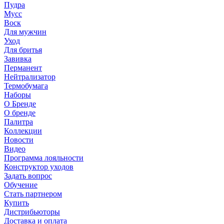
Пудра
Мусс
Воск
Для мужчин
Уход
Для бритья
Завивка
Перманент
Нейтрализатор
Термобумага
Наборы
О Бренде
О бренде
Палитра
Коллекции
Новости
Видео
Программа лояльности
Конструктор уходов
Задать вопрос
Обучение
Стать партнером
Купить
Дистрибьюторы
Доставка и оплата