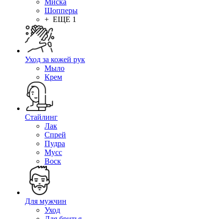
Миска
Шопперы
+ ЕЩЕ 1
Уход за кожей рук
Мыло
Крем
Стайлинг
Лак
Спрей
Пудра
Мусс
Воск
Для мужчин
Уход
Для бритья