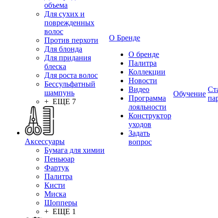
объема
Для сухих и
поврежденных
волос
О Бренде
Против перхоти
Для блонда
О бренде
Для придания
Палитра
блеска
Коллекции
Для роста волос
Новости
Бессульфатный
Видео
Ст
шампунь
Обучение
Программа
па
+ ЕЩЕ 7
лояльности
Конструктор
уходов
Задать
Аксессуары
вопрос
Бумага для химии
Пеньюар
Фартук
Палитра
Кисти
Миска
Шопперы
+ ЕЩЕ 1