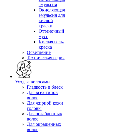
эмульсия
Окисляющая
эмульсия для
кислой
краски
Оттеночный
мусс
Кислая гель-
краска
Осветление
Техническая серия
Уход за волосами
Гладкость и блеск
Для всех типов
волос
Для жирной кожи
головы
Для ослабленных
волос
Для окрашенных
волос