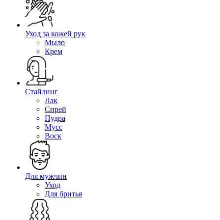
Уход за кожей рук
Мыло
Крем
Стайлинг
Лак
Спрей
Пудра
Мусс
Воск
Для мужчин
Уход
Для бритья