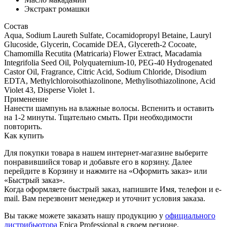
Экстракт ромашки
Состав
Aqua, Sodium Laureth Sulfate, Cocamidopropyl Betaine, Lauryl
Glucoside, Glycerin, Cocamide DEA, Glycereth-2 Cocoate,
Chamomilla Recutita (Matricaria) Flower Extract, Macadamia
Integrifolia Seed Oil, Polyquaternium-10, PEG-40 Hydrogenated
Castor Oil, Fragrance, Citric Acid, Sodium Chloride, Disodium
EDTA, Methylchloroisothiazolinone, Methylisothiazolinone, Acid
Violet 43, Disperse Violet 1.
Применение
Нанести шампунь на влажные волосы. Вспенить и оставить
на 1-2 минуты. Тщательно смыть. При необходимости
повторить.
Как купить
Для покупки товара в нашем интернет-магазине выберите
понравившийся товар и добавьте его в корзину. Далее
перейдите в Корзину и нажмите на «Оформить заказ» или
«Быстрый заказ».
Когда оформляете быстрый заказ, напишите Имя, телефон и e-
mail. Вам перезвонит менеджер и уточнит условия заказа.
Вы также можете заказать нашу продукцию у
официального
дистрибьютора
Epica Professional в своем регионе.