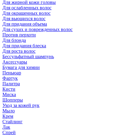
Для жирной кожи головы
Для ослабленных волос
Для окрашенных волос
Для вьющихся волос
Для придания объема
Для сухих и поврежденных волос
Против перхоти
Для блонда
Для придания блеска
Для роста волос
Бессульфатный шампунь
Аксессуары
Бумага для химии
Пеньюар
Фартук
Палитра
Кисти
Миска
Шопперы
Уход за кожей рук
Мыло
Крем
Стайлинг
Лак
Спрей