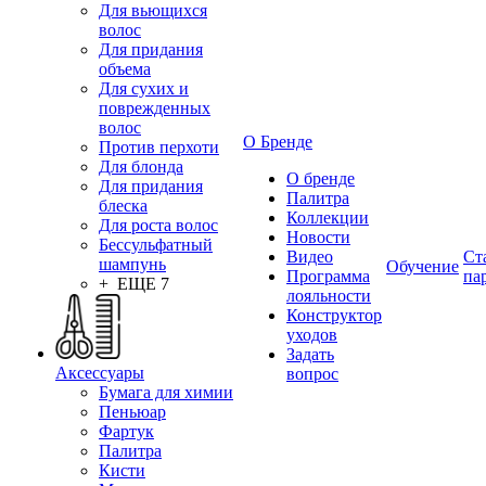
Для вьющихся
волос
Для придания
объема
Для сухих и
поврежденных
волос
О Бренде
Против перхоти
Для блонда
О бренде
Для придания
Палитра
блеска
Коллекции
Для роста волос
Новости
Бессульфатный
Видео
Ст
шампунь
Обучение
Программа
па
+ ЕЩЕ 7
лояльности
Конструктор
уходов
Задать
Аксессуары
вопрос
Бумага для химии
Пеньюар
Фартук
Палитра
Кисти