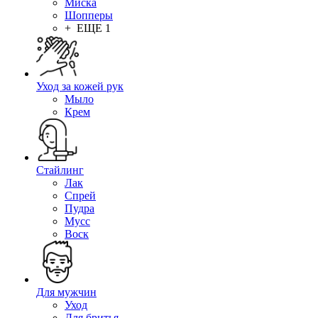
Миска
Шопперы
+ ЕЩЕ 1
Уход за кожей рук
Мыло
Крем
Стайлинг
Лак
Спрей
Пудра
Мусс
Воск
Для мужчин
Уход
Для бритья