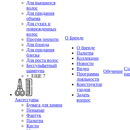
Для вьющихся
волос
Для придания
объема
Для сухих и
поврежденных
волос
О Бренде
Против перхоти
Для блонда
О бренде
Для придания
Палитра
блеска
Коллекции
Для роста волос
Новости
Бессульфатный
Видео
Ст
шампунь
Обучение
Программа
па
+ ЕЩЕ 7
лояльности
Конструктор
уходов
Задать
Аксессуары
вопрос
Бумага для химии
Пеньюар
Фартук
Палитра
Кисти