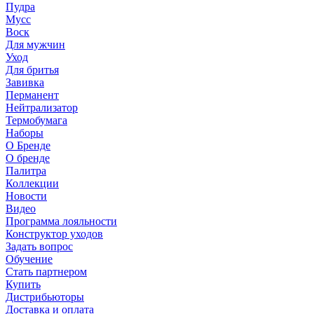
Пудра
Мусс
Воск
Для мужчин
Уход
Для бритья
Завивка
Перманент
Нейтрализатор
Термобумага
Наборы
О Бренде
О бренде
Палитра
Коллекции
Новости
Видео
Программа лояльности
Конструктор уходов
Задать вопрос
Обучение
Стать партнером
Купить
Дистрибьюторы
Доставка и оплата