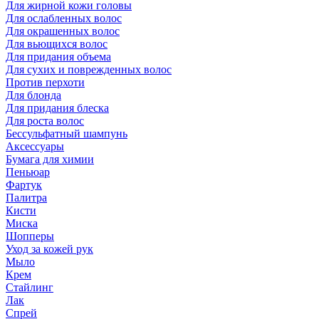
Для жирной кожи головы
Для ослабленных волос
Для окрашенных волос
Для вьющихся волос
Для придания объема
Для сухих и поврежденных волос
Против перхоти
Для блонда
Для придания блеска
Для роста волос
Бессульфатный шампунь
Аксессуары
Бумага для химии
Пеньюар
Фартук
Палитра
Кисти
Миска
Шопперы
Уход за кожей рук
Мыло
Крем
Стайлинг
Лак
Спрей