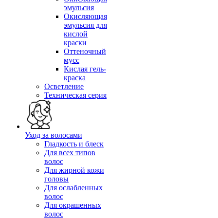
эмульсия
Окисляющая
эмульсия для
кислой
краски
Оттеночный
мусс
Кислая гель-
краска
Осветление
Техническая серия
Уход за волосами
Гладкость и блеск
Для всех типов
волос
Для жирной кожи
головы
Для ослабленных
волос
Для окрашенных
волос