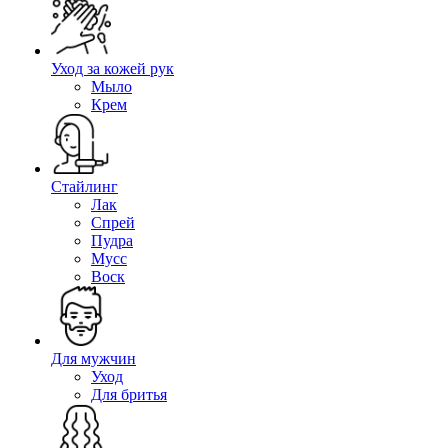
Уход за кожей рук
Мыло
Крем
Стайлинг
Лак
Спрей
Пудра
Мусс
Воск
Для мужчин
Уход
Для бритья