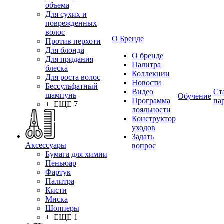
объема
Для сухих и
поврежденных
волос
О Бренде
Против перхоти
Для блонда
О бренде
Для придания
Палитра
блеска
Коллекции
Для роста волос
Новости
Бессульфатный
Видео
Ст
шампунь
Обучение
Программа
па
+ ЕЩЕ 7
лояльности
Конструктор
уходов
Задать
Аксессуары
вопрос
Бумага для химии
Пеньюар
Фартук
Палитра
Кисти
Миска
Шопперы
+ ЕЩЕ 1