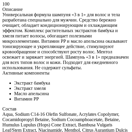
100
Описание
Универсальная формула шампуня «3 в 1» для волос и тела
разработана специально для мужчин. Средство бережно
очищает, обладает кондиционирующим и охлаждающим
эффектом. Комплекс растительных экстрактов бамбука и
хмеля питает волосы, обогащает полезными
микроэлементами. Витамин PP и масло апельсина оказывают
тонизирующее и укрепляющее действие, стимулируют
кровообращение и способствуют росту волос. Ментол
освежает и заряжает энергией. Шампунь «3 в 1» предназначен
для всех типов волос и кожи. Подходит для ежедневного
использования. Не содержит сульфаты.
Активные компоненты
Экстракт бамбука
Экстракт хмеля
Масло апельсина
Витамин PP
Состав
Aqua, Sodium C14-16 Olefin Sulfonate, Acrylates Copolymer,
Cocamidopropyl Betaine, Sodium Cocoamphoacetate, Betaine,
Humulus Lupulus (Hops) Cone Extract, Bambusa Vulgaris
Leaf/Stem Extract, Niacinamide, Menthol, Citrus Aurantium Dulcis