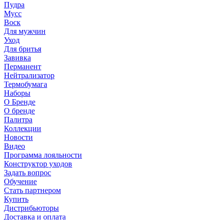
Пудра
Мусс
Воск
Для мужчин
Уход
Для бритья
Завивка
Перманент
Нейтрализатор
Термобумага
Наборы
О Бренде
О бренде
Палитра
Коллекции
Новости
Видео
Программа лояльности
Конструктор уходов
Задать вопрос
Обучение
Стать партнером
Купить
Дистрибьюторы
Доставка и оплата