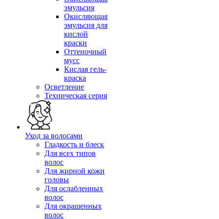
эмульсия
Окисляющая
эмульсия для
кислой
краски
Оттеночный
мусс
Кислая гель-
краска
Осветление
Техническая серия
Уход за волосами
Гладкость и блеск
Для всех типов
волос
Для жирной кожи
головы
Для ослабленных
волос
Для окрашенных
волос