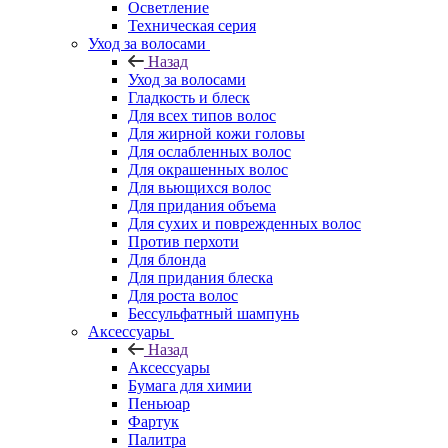
Осветление
Техническая серия
Уход за волосами
Назад
Уход за волосами
Гладкость и блеск
Для всех типов волос
Для жирной кожи головы
Для ослабленных волос
Для окрашенных волос
Для вьющихся волос
Для придания объема
Для сухих и поврежденных волос
Против перхоти
Для блонда
Для придания блеска
Для роста волос
Бессульфатный шампунь
Аксессуары
Назад
Аксессуары
Бумага для химии
Пеньюар
Фартук
Палитра