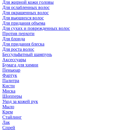
Для жирной кожи головы
Для ослабленных волос
Для окрашенных волос
Для вьющихся волос
Для придания объема
Для сухих и поврежденных волос
Против перхоти
Для блонда
Для придания блеска
Для роста волос
Бессульфатный шампунь
Аксессуары
Бумага для химии
Пеньюар
Фартук
Палитра
Кисти
Миска
Шопперы
Уход за кожей рук
Мыло
Крем
Стайлинг
Лак
Спрей