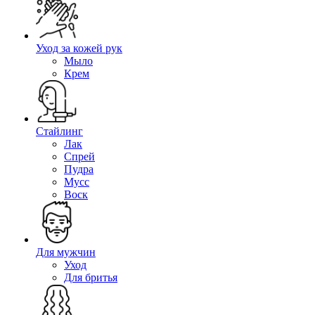
Уход за кожей рук
Мыло
Крем
Стайлинг
Лак
Спрей
Пудра
Мусс
Воск
Для мужчин
Уход
Для бритья