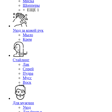
Миска
Шопперы
+ ЕЩЕ 1
Уход за кожей рук
Мыло
Крем
Стайлинг
Лак
Спрей
Пудра
Мусс
Воск
Для мужчин
Уход
Для бритья