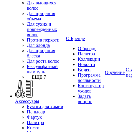
Для вьющихся
волос
Для придания
объема
Для сухих и
поврежденных
волос
О Бренде
Против перхоти
Для блонда
О бренде
Для придания
Палитра
блеска
Коллекции
Для роста волос
Новости
Бессульфатный
Видео
Ст
шампунь
Обучение
Программа
па
+ ЕЩЕ 7
лояльности
Конструктор
уходов
Задать
Аксессуары
вопрос
Бумага для химии
Пеньюар
Фартук
Палитра
Кисти