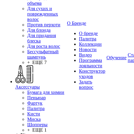
объема
Для сухих и
поврежденных
волос
О Бренде
Против перхоти
Для блонда
О бренде
Для придания
Палитра
блеска
Коллекции
Для роста волос
Новости
Бессульфатный
Видео
Ст
шампунь
Обучение
Программа
па
+ ЕЩЕ 7
лояльности
Конструктор
уходов
Задать
Аксессуары
вопрос
Бумага для химии
Пеньюар
Фартук
Палитра
Кисти
Миска
Шопперы
+ ЕЩЕ 1