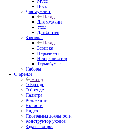
Мусс
Воск
Для мужчин
Назад
Для мужчин
Уход
Для бритья
Завивка
Назад
Завивка
Перманент
Нейтрализатор
Термобумага
Наборы
О Бренде
Назад
О Бренде
О бренде
Палитра
Коллекции
Новости
Видео
Программа лояльности
Конструктор уходов
Задать вопрос