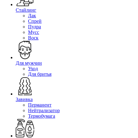
Стайлинг
Лак
Спрей
Пудра
Мусс
Воск
Для мужчин
Уход
Для бритья
Завивка
Перманент
Нейтрализатор
Термобумага