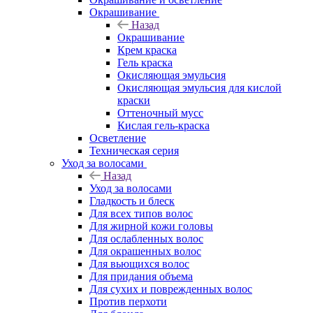
Окрашивание
Назад
Окрашивание
Крем краска
Гель краска
Окисляющая эмульсия
Окисляющая эмульсия для кислой
краски
Оттеночный мусс
Кислая гель-краска
Осветление
Техническая серия
Уход за волосами
Назад
Уход за волосами
Гладкость и блеск
Для всех типов волос
Для жирной кожи головы
Для ослабленных волос
Для окрашенных волос
Для вьющихся волос
Для придания объема
Для сухих и поврежденных волос
Против перхоти