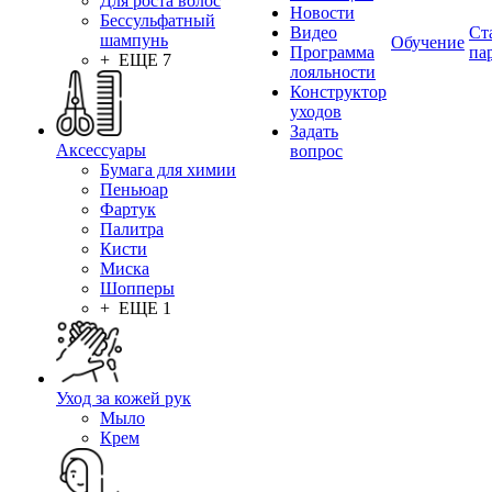
Для роста волос
Новости
Бессульфатный
Видео
Ст
шампунь
Обучение
Программа
па
+ ЕЩЕ 7
лояльности
Конструктор
уходов
Задать
Аксессуары
вопрос
Бумага для химии
Пеньюар
Фартук
Палитра
Кисти
Миска
Шопперы
+ ЕЩЕ 1
Уход за кожей рук
Мыло
Крем