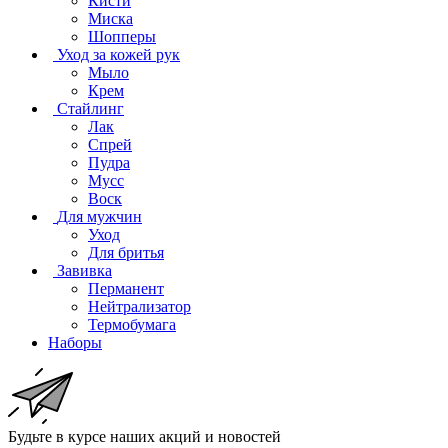
Кисти
Миска
Шопперы
Уход за кожей рук
Мыло
Крем
Стайлинг
Лак
Спрей
Пудра
Мусс
Воск
Для мужчин
Уход
Для бритья
Завивка
Перманент
Нейтрализатор
Термобумага
Наборы
Будьте в курсе наших акций и новостей