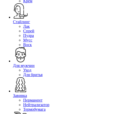
Крем
Стайлинг
Лак
Спрей
Пудра
Мусс
Воск
Для мужчин
Уход
Для бритья
Завивка
Перманент
Нейтрализатор
Термобумага