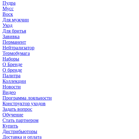
Пудра
Мусс
Воск
Для мужчин
Уход
Для бритья
Завивка
Перманент
Нейтрализатор
Термобумага
Наборы
О Бренде
О бренде
Палитра
Коллекции
Новости
Видео
Программа лояльности
Конструктор уходов
Задать вопрос
Обучение
Стать партнером
Купить
Дистрибьюторы
Доставка и оплата