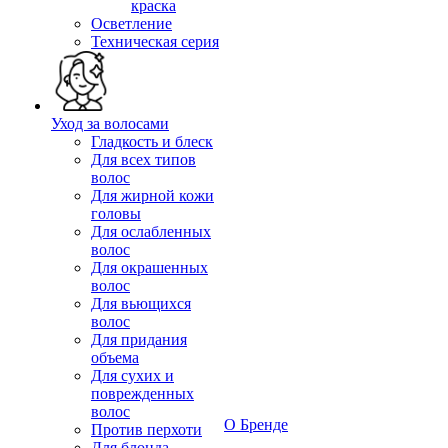
краска
Осветление
Техническая серия
Уход за волосами
Гладкость и блеск
Для всех типов
волос
Для жирной кожи
головы
Для ослабленных
волос
Для окрашенных
волос
Для вьющихся
волос
Для придания
объема
Для сухих и
поврежденных
волос
О Бренде
Против перхоти
Для блонда