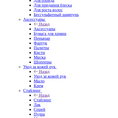
Для блонда
Для придания блеска
Для роста волос
Бессульфатный шампунь
Аксессуары
Назад
Аксессуары
Бумага для химии
Пеньюар
Фартук
Палитра
Кисти
Миска
Шопперы
Уход за кожей рук
Назад
Уход за кожей рук
Мыло
Крем
Стайлинг
Назад
Стайлинг
Лак
Спрей
Пудра