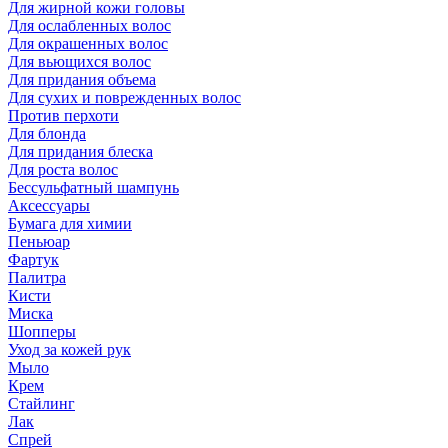
Для жирной кожи головы
Для ослабленных волос
Для окрашенных волос
Для вьющихся волос
Для придания объема
Для сухих и поврежденных волос
Против перхоти
Для блонда
Для придания блеска
Для роста волос
Бессульфатный шампунь
Аксессуары
Бумага для химии
Пеньюар
Фартук
Палитра
Кисти
Миска
Шопперы
Уход за кожей рук
Мыло
Крем
Стайлинг
Лак
Спрей