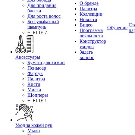
О бренде
Для придания
Палитра
блеска
Коллекции
Для роста волос
Новости
Бессульфатный
Видео
Ст
шампунь
Обучение
Программа
па
+ ЕЩЕ 7
лояльности
Конструктор
уходов
Задать
Аксессуары
вопрос
Бумага для химии
Пеньюар
Фартук
Палитра
Кисти
Миска
Шопперы
+ ЕЩЕ 1
Уход за кожей рук
Мыло