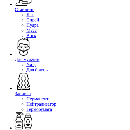
Стайлинг
Лак
Спрей
Пудра
Мусс
Воск
Для мужчин
Уход
Для бритья
Завивка
Перманент
Нейтрализатор
Термобумага