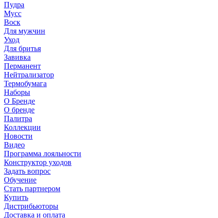
Пудра
Мусс
Воск
Для мужчин
Уход
Для бритья
Завивка
Перманент
Нейтрализатор
Термобумага
Наборы
О Бренде
О бренде
Палитра
Коллекции
Новости
Видео
Программа лояльности
Конструктор уходов
Задать вопрос
Обучение
Стать партнером
Купить
Дистрибьюторы
Доставка и оплата