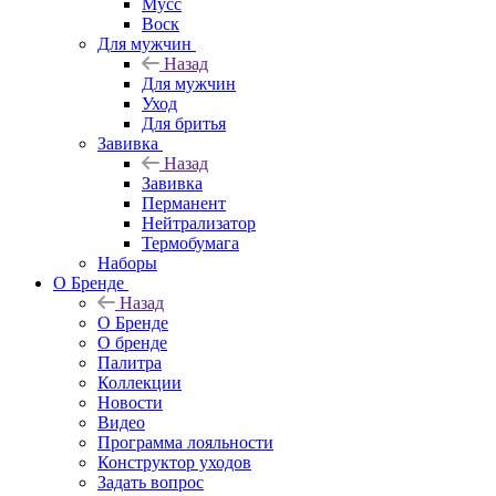
Мусс
Воск
Для мужчин
Назад
Для мужчин
Уход
Для бритья
Завивка
Назад
Завивка
Перманент
Нейтрализатор
Термобумага
Наборы
О Бренде
Назад
О Бренде
О бренде
Палитра
Коллекции
Новости
Видео
Программа лояльности
Конструктор уходов
Задать вопрос