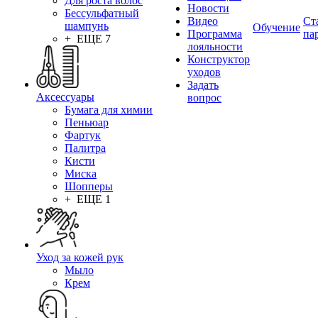
Для роста волос
Новости
Бессульфатный
Видео
Ст
шампунь
Обучение
Программа
па
+ ЕЩЕ 7
лояльности
Конструктор
уходов
Задать
Аксессуары
вопрос
Бумага для химии
Пеньюар
Фартук
Палитра
Кисти
Миска
Шопперы
+ ЕЩЕ 1
Уход за кожей рук
Мыло
Крем