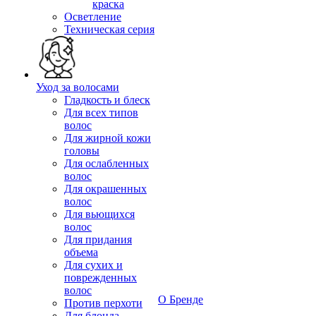
краска
Осветление
Техническая серия
Уход за волосами
Гладкость и блеск
Для всех типов
волос
Для жирной кожи
головы
Для ослабленных
волос
Для окрашенных
волос
Для вьющихся
волос
Для придания
объема
Для сухих и
поврежденных
волос
О Бренде
Против перхоти
Для блонда