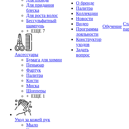
О бренде
Для придания
Палитра
блеска
Коллекции
Для роста волос
Новости
Бессульфатный
Видео
Ст
шампунь
Обучение
Программа
па
+ ЕЩЕ 7
лояльности
Конструктор
уходов
Задать
Аксессуары
вопрос
Бумага для химии
Пеньюар
Фартук
Палитра
Кисти
Миска
Шопперы
+ ЕЩЕ 1
Уход за кожей рук
Мыло