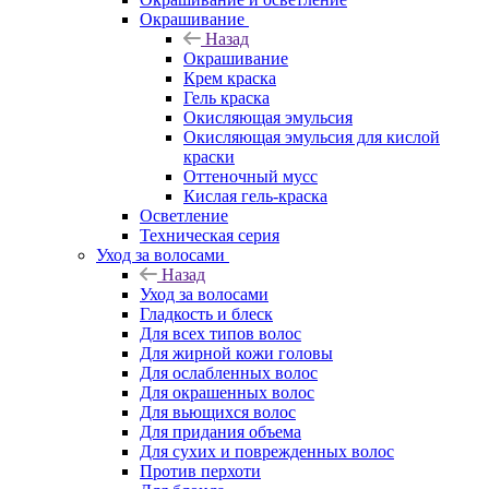
Окрашивание
Назад
Окрашивание
Крем краска
Гель краска
Окисляющая эмульсия
Окисляющая эмульсия для кислой
краски
Оттеночный мусс
Кислая гель-краска
Осветление
Техническая серия
Уход за волосами
Назад
Уход за волосами
Гладкость и блеск
Для всех типов волос
Для жирной кожи головы
Для ослабленных волос
Для окрашенных волос
Для вьющихся волос
Для придания объема
Для сухих и поврежденных волос
Против перхоти