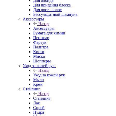
Для блонда
Для придания блеска
Для роста волос
Бессульфатный шампунь
Аксессуары
Назад
Аксессуары
Бумага для химии
Пеньюар
Фартук
Палитра
Кисти
Миска
Шопперы
Уход за кожей рук
Назад
Уход за кожей рук
Мыло
Крем
Стайлинг
Назад
Стайлинг
Лак
Спрей
Пудра