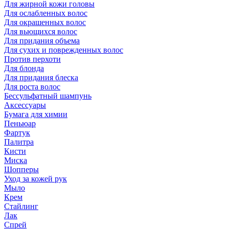
Для жирной кожи головы
Для ослабленных волос
Для окрашенных волос
Для вьющихся волос
Для придания объема
Для сухих и поврежденных волос
Против перхоти
Для блонда
Для придания блеска
Для роста волос
Бессульфатный шампунь
Аксессуары
Бумага для химии
Пеньюар
Фартук
Палитра
Кисти
Миска
Шопперы
Уход за кожей рук
Мыло
Крем
Стайлинг
Лак
Спрей