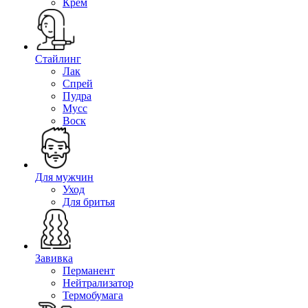
Крем
Стайлинг
Лак
Спрей
Пудра
Мусс
Воск
Для мужчин
Уход
Для бритья
Завивка
Перманент
Нейтрализатор
Термобумага