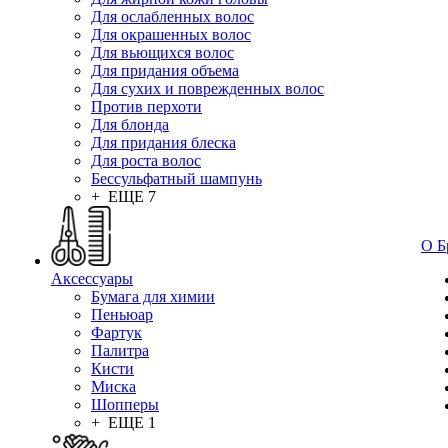
Для ослабленных волос
Для окрашенных волос
Для вьющихся волос
Для придания объема
Для сухих и поврежденных волос
Против перхоти
Для блонда
Для придания блеска
Для роста волос
Бессульфатный шампунь
+ ЕЩЕ 7
О Б
Аксессуары
Бумага для химии
Пеньюар
Фартук
Палитра
Кисти
Миска
Шопперы
+ ЕЩЕ 1