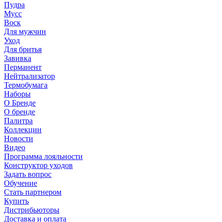
Пудра
Мусс
Воск
Для мужчин
Уход
Для бритья
Завивка
Перманент
Нейтрализатор
Термобумага
Наборы
О Бренде
О бренде
Палитра
Коллекции
Новости
Видео
Программа лояльности
Конструктор уходов
Задать вопрос
Обучение
Стать партнером
Купить
Дистрибьюторы
Доставка и оплата