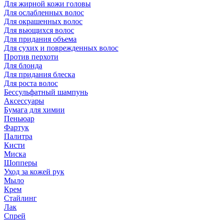
Для жирной кожи головы
Для ослабленных волос
Для окрашенных волос
Для вьющихся волос
Для придания объема
Для сухих и поврежденных волос
Против перхоти
Для блонда
Для придания блеска
Для роста волос
Бессульфатный шампунь
Аксессуары
Бумага для химии
Пеньюар
Фартук
Палитра
Кисти
Миска
Шопперы
Уход за кожей рук
Мыло
Крем
Стайлинг
Лак
Спрей