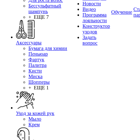
Для роста волос
Новости
Бессульфатный
Видео
Ст
шампунь
Обучение
Программа
па
+ ЕЩЕ 7
лояльности
Конструктор
уходов
Задать
Аксессуары
вопрос
Бумага для химии
Пеньюар
Фартук
Палитра
Кисти
Миска
Шопперы
+ ЕЩЕ 1
Уход за кожей рук
Мыло
Крем