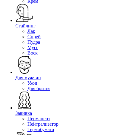
Крем
Стайлинг
Лак
Спрей
Пудра
Мусс
Воск
Для мужчин
Уход
Для бритья
Завивка
Перманент
Нейтрализатор
Термобумага