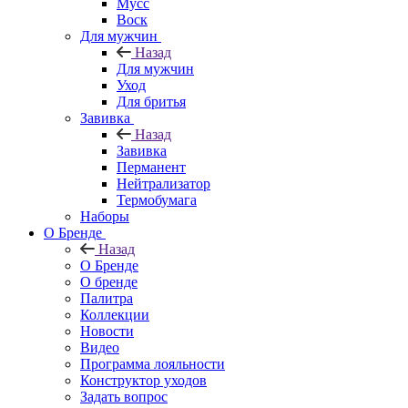
Мусс
Воск
Для мужчин
Назад
Для мужчин
Уход
Для бритья
Завивка
Назад
Завивка
Перманент
Нейтрализатор
Термобумага
Наборы
О Бренде
Назад
О Бренде
О бренде
Палитра
Коллекции
Новости
Видео
Программа лояльности
Конструктор уходов
Задать вопрос