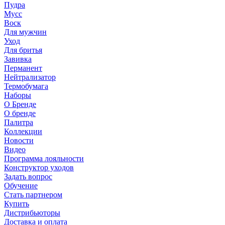
Пудра
Мусс
Воск
Для мужчин
Уход
Для бритья
Завивка
Перманент
Нейтрализатор
Термобумага
Наборы
О Бренде
О бренде
Палитра
Коллекции
Новости
Видео
Программа лояльности
Конструктор уходов
Задать вопрос
Обучение
Стать партнером
Купить
Дистрибьюторы
Доставка и оплата