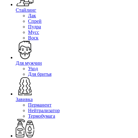
Стайлинг
Лак
Спрей
Пудра
Мусс
Воск
Для мужчин
Уход
Для бритья
Завивка
Перманент
Нейтрализатор
Термобумага