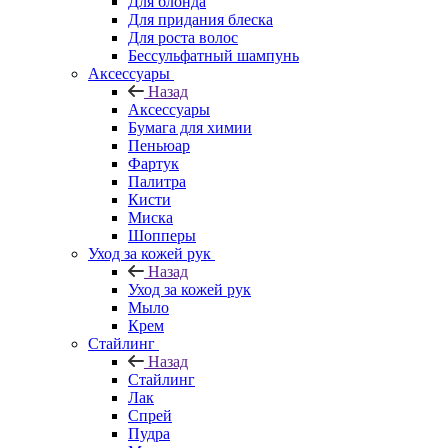
Для блонда
Для придания блеска
Для роста волос
Бессульфатный шампунь
Аксессуары
Назад
Аксессуары
Бумага для химии
Пеньюар
Фартук
Палитра
Кисти
Миска
Шопперы
Уход за кожей рук
Назад
Уход за кожей рук
Мыло
Крем
Стайлинг
Назад
Стайлинг
Лак
Спрей
Пудра