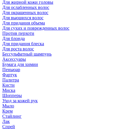
Для жирной кожи головы
Для ослабленных волос
Для окрашенных волос
Для вьющихся волос
Для придания объема
Для сухих и поврежденных волос
Против перхоти
Для блонда
Для придания блеска
Для роста волос
Бессульфатный шампунь
Аксессуары
Бумага для химии
Пеньюар
Фартук
Палитра
Кисти
Миска
Шопперы
Уход за кожей рук
Мыло
Крем
Стайлинг
Лак
Спрей