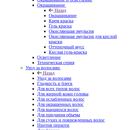
Окрашивание
Назад
Окрашивание
Крем краска
Гель краска
Окисляющая эмульсия
Окисляющая эмульсия для кислой
краски
Оттеночный мусс
Кислая гель-краска
Осветление
Техническая серия
Уход за волосами
Назад
Уход за волосами
Гладкость и блеск
Для всех типов волос
Для жирной кожи головы
Для ослабленных волос
Для окрашенных волос
Для вьющихся волос
Для придания объема
Для сухих и поврежденных волос
Против перхоти