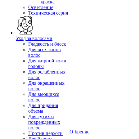
краска
Осветление
Техническая серия
Уход за волосами
Гладкость и блеск
Для всех типов
волос
Для жирной кожи
головы
Для ослабленных
волос
Для окрашенных
волос
Для вьющихся
волос
Для придания
объема
Для сухих и
поврежденных
волос
О Бренде
Против перхоти
Для блонда