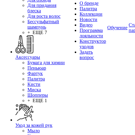
О бренде
Для придания
Палитра
блеска
Коллекции
Для роста волос
Новости
Бессульфатный
Видео
Ст
шампунь
Обучение
Программа
па
+ ЕЩЕ 7
лояльности
Конструктор
уходов
Задать
Аксессуары
вопрос
Бумага для химии
Пеньюар
Фартук
Палитра
Кисти
Миска
Шопперы
+ ЕЩЕ 1
Уход за кожей рук
Мыло