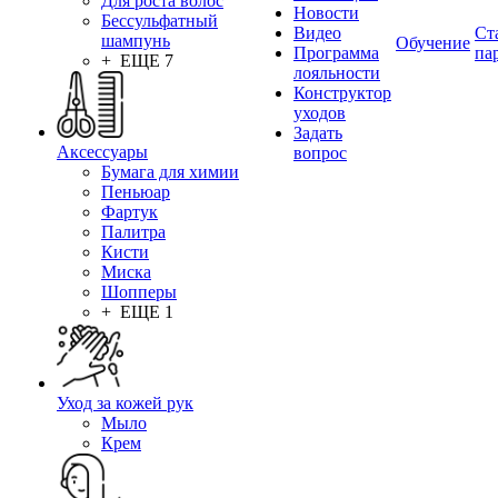
Для роста волос
Новости
Бессульфатный
Видео
Ст
шампунь
Обучение
Программа
па
+ ЕЩЕ 7
лояльности
Конструктор
уходов
Задать
Аксессуары
вопрос
Бумага для химии
Пеньюар
Фартук
Палитра
Кисти
Миска
Шопперы
+ ЕЩЕ 1
Уход за кожей рук
Мыло
Крем