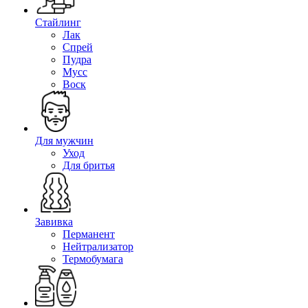
Стайлинг
Лак
Спрей
Пудра
Мусс
Воск
Для мужчин
Уход
Для бритья
Завивка
Перманент
Нейтрализатор
Термобумага