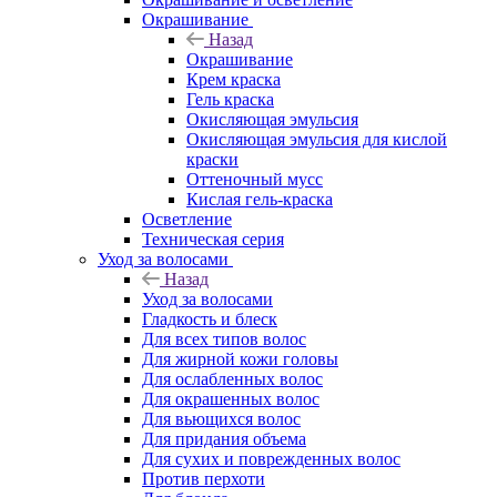
Окрашивание
Назад
Окрашивание
Крем краска
Гель краска
Окисляющая эмульсия
Окисляющая эмульсия для кислой
краски
Оттеночный мусс
Кислая гель-краска
Осветление
Техническая серия
Уход за волосами
Назад
Уход за волосами
Гладкость и блеск
Для всех типов волос
Для жирной кожи головы
Для ослабленных волос
Для окрашенных волос
Для вьющихся волос
Для придания объема
Для сухих и поврежденных волос
Против перхоти