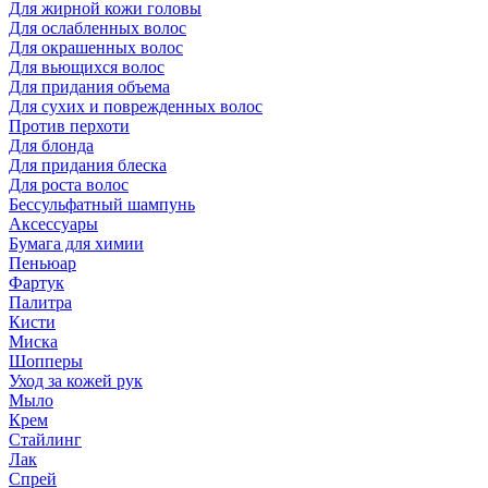
Для жирной кожи головы
Для ослабленных волос
Для окрашенных волос
Для вьющихся волос
Для придания объема
Для сухих и поврежденных волос
Против перхоти
Для блонда
Для придания блеска
Для роста волос
Бессульфатный шампунь
Аксессуары
Бумага для химии
Пеньюар
Фартук
Палитра
Кисти
Миска
Шопперы
Уход за кожей рук
Мыло
Крем
Стайлинг
Лак
Спрей