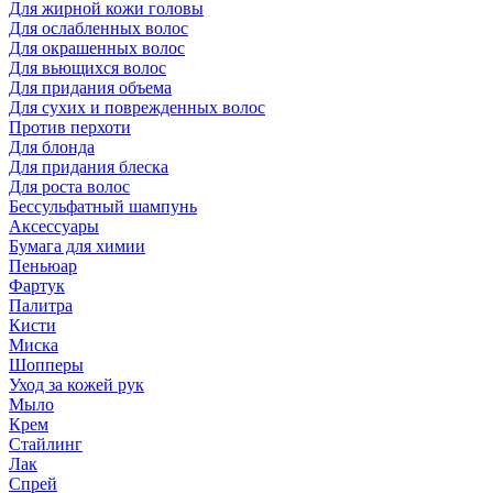
Для жирной кожи головы
Для ослабленных волос
Для окрашенных волос
Для вьющихся волос
Для придания объема
Для сухих и поврежденных волос
Против перхоти
Для блонда
Для придания блеска
Для роста волос
Бессульфатный шампунь
Аксессуары
Бумага для химии
Пеньюар
Фартук
Палитра
Кисти
Миска
Шопперы
Уход за кожей рук
Мыло
Крем
Стайлинг
Лак
Спрей