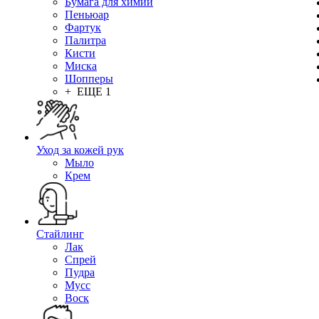
Бумага для химии
Пеньюар
Фартук
Палитра
Кисти
Миска
Шопперы
+ ЕЩЕ 1
Уход за кожей рук
Мыло
Крем
Стайлинг
Лак
Спрей
Пудра
Мусс
Воск