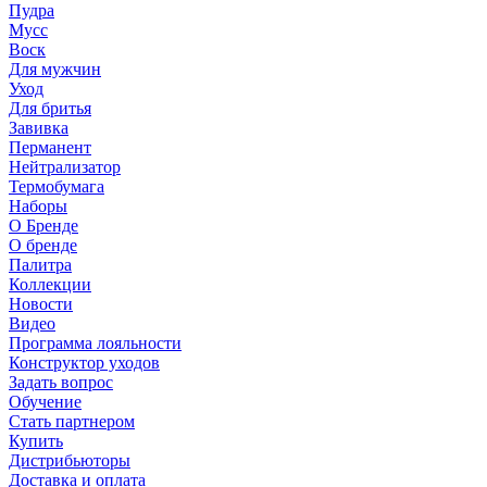
Пудра
Мусс
Воск
Для мужчин
Уход
Для бритья
Завивка
Перманент
Нейтрализатор
Термобумага
Наборы
О Бренде
О бренде
Палитра
Коллекции
Новости
Видео
Программа лояльности
Конструктор уходов
Задать вопрос
Обучение
Стать партнером
Купить
Дистрибьюторы
Доставка и оплата