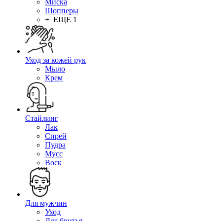
Миска
Шопперы
+ ЕЩЕ 1
Уход за кожей рук
Мыло
Крем
Стайлинг
Лак
Спрей
Пудра
Мусс
Воск
Для мужчин
Уход
Для бритья