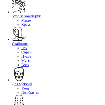
Уход за кожей рук
Мыло
Крем
Стайлинг
Лак
Спрей
Пудра
Мусс
Воск
Для мужчин
Уход
Для бритья