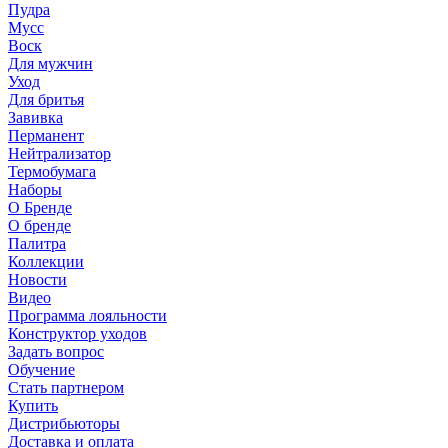
Пудра
Мусс
Воск
Для мужчин
Уход
Для бритья
Завивка
Перманент
Нейтрализатор
Термобумага
Наборы
О Бренде
О бренде
Палитра
Коллекции
Новости
Видео
Программа лояльности
Конструктор уходов
Задать вопрос
Обучение
Стать партнером
Купить
Дистрибьюторы
Доставка и оплата