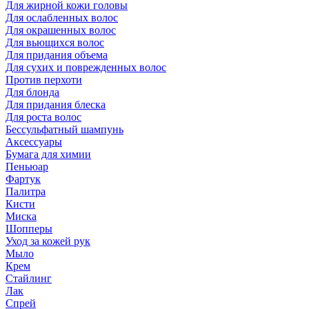
Для жирной кожи головы
Для ослабленных волос
Для окрашенных волос
Для вьющихся волос
Для придания объема
Для сухих и поврежденных волос
Против перхоти
Для блонда
Для придания блеска
Для роста волос
Бессульфатный шампунь
Аксессуары
Бумага для химии
Пеньюар
Фартук
Палитра
Кисти
Миска
Шопперы
Уход за кожей рук
Мыло
Крем
Стайлинг
Лак
Спрей