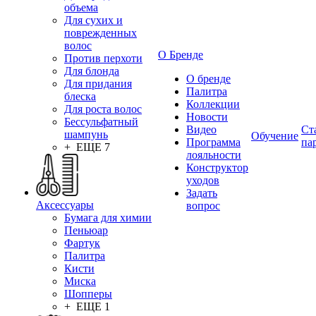
объема
Для сухих и
поврежденных
волос
О Бренде
Против перхоти
Для блонда
О бренде
Для придания
Палитра
блеска
Коллекции
Для роста волос
Новости
Бессульфатный
Видео
Ст
шампунь
Обучение
Программа
па
+ ЕЩЕ 7
лояльности
Конструктор
уходов
Задать
Аксессуары
вопрос
Бумага для химии
Пеньюар
Фартук
Палитра
Кисти
Миска
Шопперы
+ ЕЩЕ 1