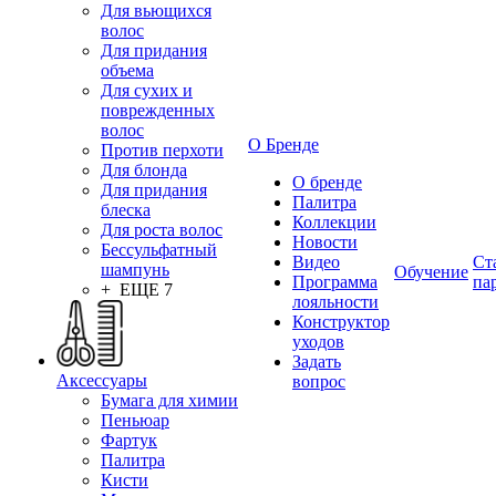
Для вьющихся
волос
Для придания
объема
Для сухих и
поврежденных
волос
О Бренде
Против перхоти
Для блонда
О бренде
Для придания
Палитра
блеска
Коллекции
Для роста волос
Новости
Бессульфатный
Видео
Ст
шампунь
Обучение
Программа
па
+ ЕЩЕ 7
лояльности
Конструктор
уходов
Задать
Аксессуары
вопрос
Бумага для химии
Пеньюар
Фартук
Палитра
Кисти