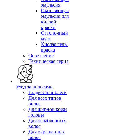
эмульсия
Окисляющая
эмульсия для
кислой
краски
Оттеночный
мусс
Кислая гель-
краска
Осветление
Техническая серия
Уход за волосами
Гладкость и блеск
Для всех типов
волос
Для жирной кожи
головы
Для ослабленных
волос
Для окрашенных
волос