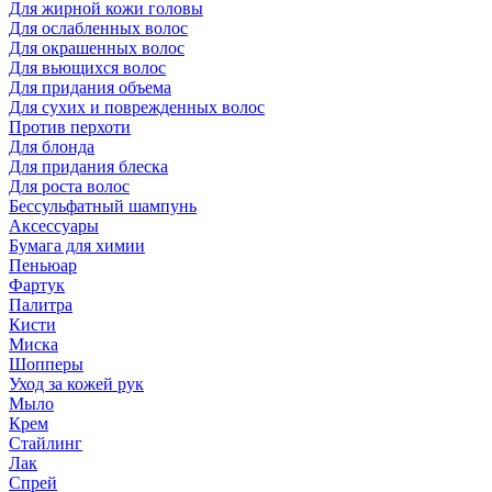
Для жирной кожи головы
Для ослабленных волос
Для окрашенных волос
Для вьющихся волос
Для придания объема
Для сухих и поврежденных волос
Против перхоти
Для блонда
Для придания блеска
Для роста волос
Бессульфатный шампунь
Аксессуары
Бумага для химии
Пеньюар
Фартук
Палитра
Кисти
Миска
Шопперы
Уход за кожей рук
Мыло
Крем
Стайлинг
Лак
Спрей