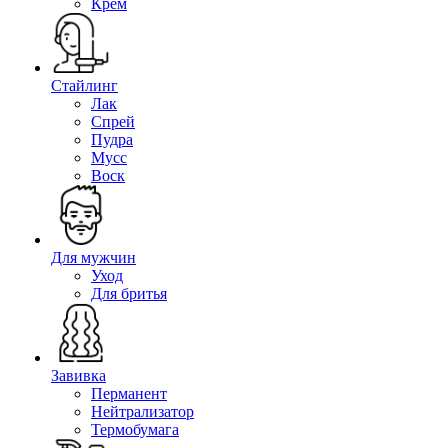
Крем
Стайлинг
Лак
Спрей
Пудра
Мусс
Воск
Для мужчин
Уход
Для бритья
Завивка
Перманент
Нейтрализатор
Термобумага