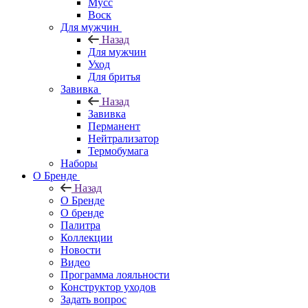
Мусс
Воск
Для мужчин
Назад
Для мужчин
Уход
Для бритья
Завивка
Назад
Завивка
Перманент
Нейтрализатор
Термобумага
Наборы
О Бренде
Назад
О Бренде
О бренде
Палитра
Коллекции
Новости
Видео
Программа лояльности
Конструктор уходов
Задать вопрос