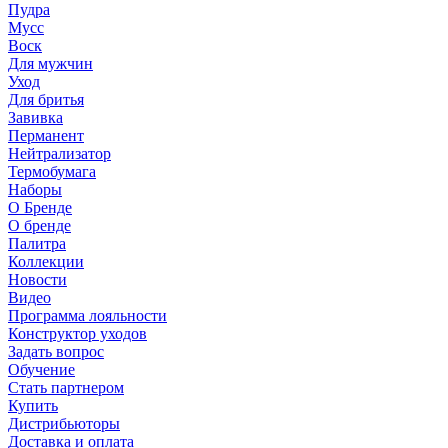
Пудра
Мусс
Воск
Для мужчин
Уход
Для бритья
Завивка
Перманент
Нейтрализатор
Термобумага
Наборы
О Бренде
О бренде
Палитра
Коллекции
Новости
Видео
Программа лояльности
Конструктор уходов
Задать вопрос
Обучение
Стать партнером
Купить
Дистрибьюторы
Доставка и оплата