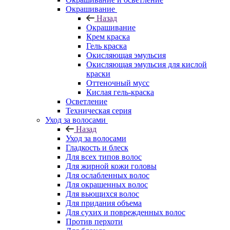
Окрашивание
Назад
Окрашивание
Крем краска
Гель краска
Окисляющая эмульсия
Окисляющая эмульсия для кислой
краски
Оттеночный мусс
Кислая гель-краска
Осветление
Техническая серия
Уход за волосами
Назад
Уход за волосами
Гладкость и блеск
Для всех типов волос
Для жирной кожи головы
Для ослабленных волос
Для окрашенных волос
Для вьющихся волос
Для придания объема
Для сухих и поврежденных волос
Против перхоти