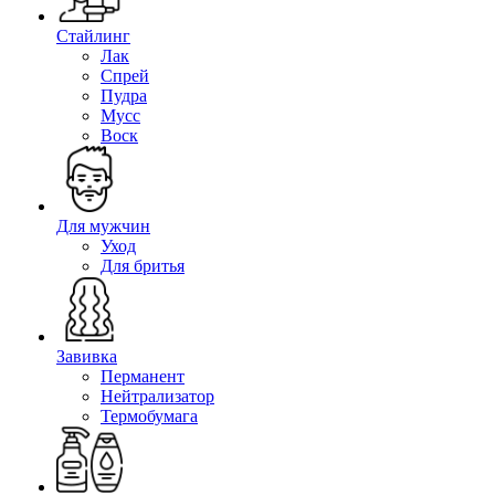
Стайлинг
Лак
Спрей
Пудра
Мусс
Воск
Для мужчин
Уход
Для бритья
Завивка
Перманент
Нейтрализатор
Термобумага