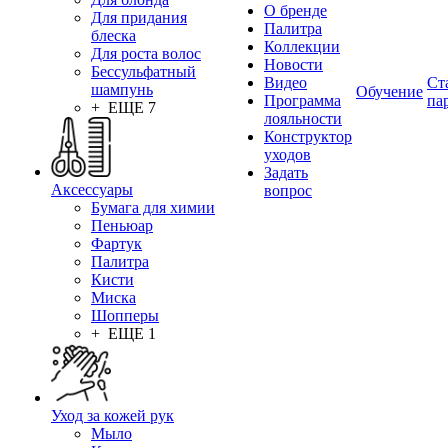
О бренде
Для придания
Палитра
блеска
Коллекции
Для роста волос
Новости
Бессульфатный
Видео
Ст
шампунь
Обучение
Программа
па
+ ЕЩЕ 7
лояльности
Конструктор
уходов
Задать
Аксессуары
вопрос
Бумага для химии
Пеньюар
Фартук
Палитра
Кисти
Миска
Шопперы
+ ЕЩЕ 1
Уход за кожей рук
Мыло