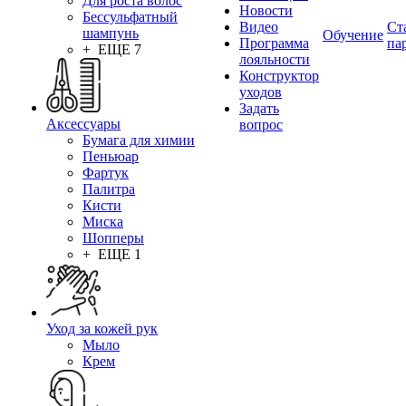
Для роста волос
Новости
Бессульфатный
Видео
Ст
шампунь
Обучение
Программа
па
+ ЕЩЕ 7
лояльности
Конструктор
уходов
Задать
Аксессуары
вопрос
Бумага для химии
Пеньюар
Фартук
Палитра
Кисти
Миска
Шопперы
+ ЕЩЕ 1
Уход за кожей рук
Мыло
Крем