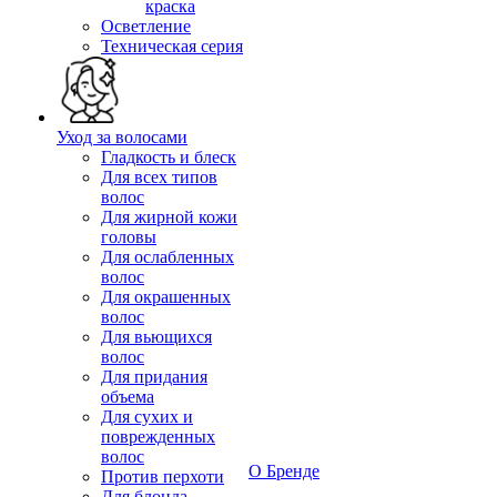
краска
Осветление
Техническая серия
Уход за волосами
Гладкость и блеск
Для всех типов
волос
Для жирной кожи
головы
Для ослабленных
волос
Для окрашенных
волос
Для вьющихся
волос
Для придания
объема
Для сухих и
поврежденных
волос
О Бренде
Против перхоти
Для блонда