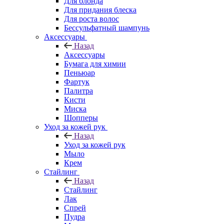
Для блонда
Для придания блеска
Для роста волос
Бессульфатный шампунь
Аксессуары
Назад
Аксессуары
Бумага для химии
Пеньюар
Фартук
Палитра
Кисти
Миска
Шопперы
Уход за кожей рук
Назад
Уход за кожей рук
Мыло
Крем
Стайлинг
Назад
Стайлинг
Лак
Спрей
Пудра