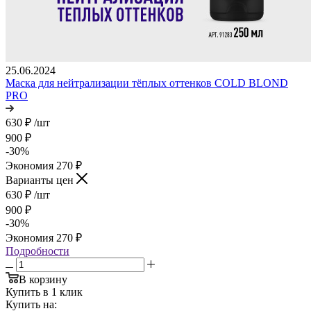
25.06.2024
Маска для нейтрализации тёплых оттенков COLD BLOND
PRO
630
₽
/шт
900
₽
-
30
%
Экономия
270
₽
Варианты цен
630
₽
/шт
900
₽
-
30
%
Экономия
270
₽
Подробности
В корзину
Купить в 1 клик
Купить на: