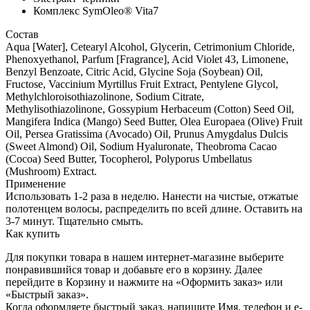
Комплекс SymOleo® Vita7
Состав
Aqua [Water], Cetearyl Alcohol, Glycerin, Cetrimonium Chloride,
Phenoxyethanol, Parfum [Fragrance], Acid Violet 43, Limonene,
Benzyl Benzoate, Citric Acid, Glycine Soja (Soybean) Oil,
Fructose, Vaccinium Myrtillus Fruit Extract, Pentylene Glycol,
Methylchloroisothiazolinone, Sodium Citrate,
Methylisothiazolinone, Gossypium Herbaceum (Cotton) Seed Oil,
Mangifera Indica (Mango) Seed Butter, Olea Europaea (Olive) Fruit
Oil, Persea Gratissima (Avocado) Oil, Prunus Amygdalus Dulcis
(Sweet Almond) Oil, Sodium Hyaluronate, Theobroma Cacao
(Cocoa) Seed Butter, Tocopherol, Polyporus Umbellatus
(Mushroom) Extract.
Применение
Использовать 1-2 раза в неделю. Нанести на чистые, отжатые
полотенцем волосы, распределить по всей длине. Оставить на
3-7 минут. Тщательно смыть.
Как купить
Для покупки товара в нашем интернет-магазине выберите
понравившийся товар и добавьте его в корзину. Далее
перейдите в Корзину и нажмите на «Оформить заказ» или
«Быстрый заказ».
Когда оформляете быстрый заказ, напишите Имя, телефон и e-