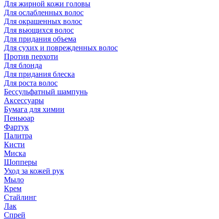
Для жирной кожи головы
Для ослабленных волос
Для окрашенных волос
Для вьющихся волос
Для придания объема
Для сухих и поврежденных волос
Против перхоти
Для блонда
Для придания блеска
Для роста волос
Бессульфатный шампунь
Аксессуары
Бумага для химии
Пеньюар
Фартук
Палитра
Кисти
Миска
Шопперы
Уход за кожей рук
Мыло
Крем
Стайлинг
Лак
Спрей