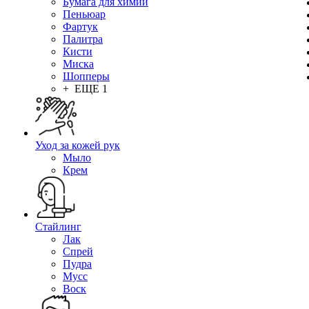
Бумага для химии
Пеньюар
Фартук
Палитра
Кисти
Миска
Шопперы
+ ЕЩЕ 1
Уход за кожей рук
Мыло
Крем
Стайлинг
Лак
Спрей
Пудра
Мусс
Воск