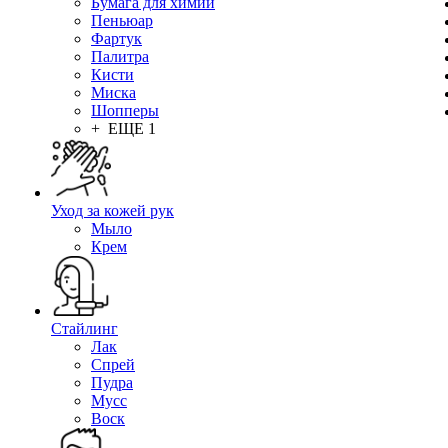
Бумага для химии
Пеньюар
Фартук
Палитра
Кисти
Миска
Шопперы
+ ЕЩЕ 1
Уход за кожей рук
Мыло
Крем
Стайлинг
Лак
Спрей
Пудра
Мусс
Воск