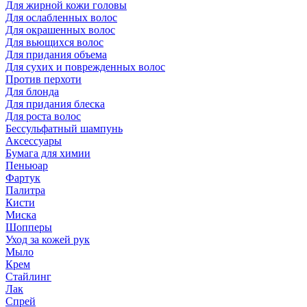
Для жирной кожи головы
Для ослабленных волос
Для окрашенных волос
Для вьющихся волос
Для придания объема
Для сухих и поврежденных волос
Против перхоти
Для блонда
Для придания блеска
Для роста волос
Бессульфатный шампунь
Аксессуары
Бумага для химии
Пеньюар
Фартук
Палитра
Кисти
Миска
Шопперы
Уход за кожей рук
Мыло
Крем
Стайлинг
Лак
Спрей