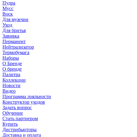
Пудра
Мусс
Воск
Для мужчин
Уход
Для бритья
Завивка
Перманент
Нейтрализатор
Термобумага
Наборы
О Бренде
О бренде
Палитра
Коллекции
Новости
Видео
Программа лояльности
Конструктор уходов
Задать вопрос
Обучение
Стать партнером
Купить
Дистрибьюторы
Доставка и оплата