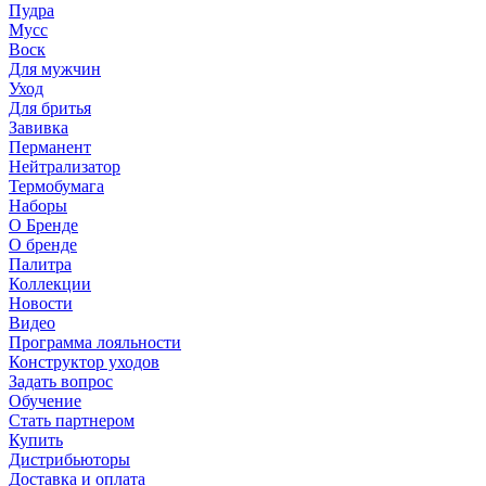
Пудра
Мусс
Воск
Для мужчин
Уход
Для бритья
Завивка
Перманент
Нейтрализатор
Термобумага
Наборы
О Бренде
О бренде
Палитра
Коллекции
Новости
Видео
Программа лояльности
Конструктор уходов
Задать вопрос
Обучение
Стать партнером
Купить
Дистрибьюторы
Доставка и оплата