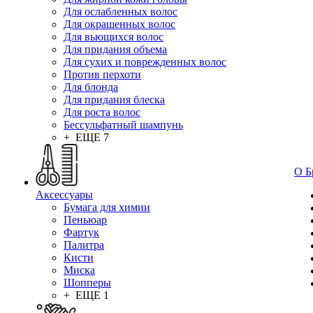
Для ослабленных волос
Для окрашенных волос
Для вьющихся волос
Для придания объема
Для сухих и поврежденных волос
Против перхоти
Для блонда
Для придания блеска
Для роста волос
Бессульфатный шампунь
+ ЕЩЕ 7
О Б
Аксессуары
Бумага для химии
Пеньюар
Фартук
Палитра
Кисти
Миска
Шопперы
+ ЕЩЕ 1