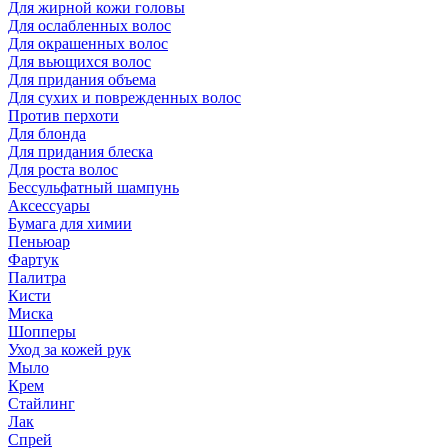
Для жирной кожи головы
Для ослабленных волос
Для окрашенных волос
Для вьющихся волос
Для придания объема
Для сухих и поврежденных волос
Против перхоти
Для блонда
Для придания блеска
Для роста волос
Бессульфатный шампунь
Аксессуары
Бумага для химии
Пеньюар
Фартук
Палитра
Кисти
Миска
Шопперы
Уход за кожей рук
Мыло
Крем
Стайлинг
Лак
Спрей