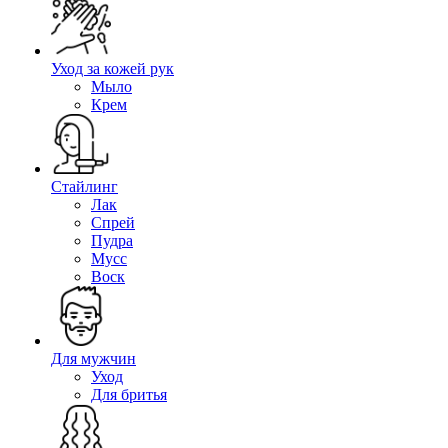
Уход за кожей рук
Мыло
Крем
Стайлинг
Лак
Спрей
Пудра
Мусс
Воск
Для мужчин
Уход
Для бритья