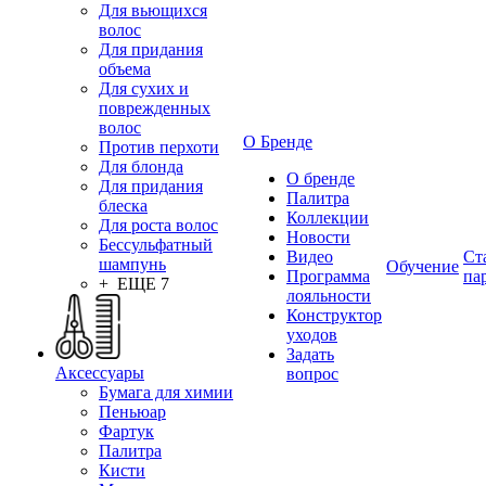
Для вьющихся
волос
Для придания
объема
Для сухих и
поврежденных
волос
О Бренде
Против перхоти
Для блонда
О бренде
Для придания
Палитра
блеска
Коллекции
Для роста волос
Новости
Бессульфатный
Видео
Ст
шампунь
Обучение
Программа
па
+ ЕЩЕ 7
лояльности
Конструктор
уходов
Задать
Аксессуары
вопрос
Бумага для химии
Пеньюар
Фартук
Палитра
Кисти