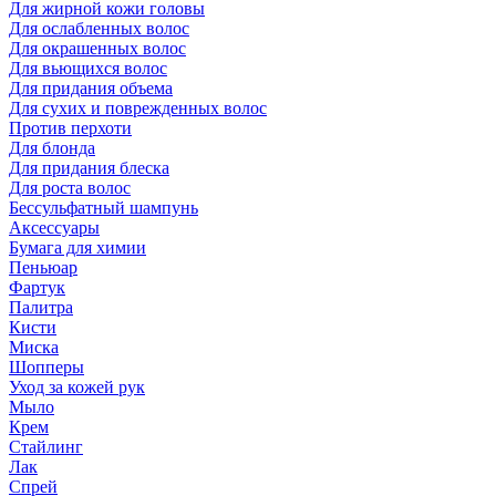
Для жирной кожи головы
Для ослабленных волос
Для окрашенных волос
Для вьющихся волос
Для придания объема
Для сухих и поврежденных волос
Против перхоти
Для блонда
Для придания блеска
Для роста волос
Бессульфатный шампунь
Аксессуары
Бумага для химии
Пеньюар
Фартук
Палитра
Кисти
Миска
Шопперы
Уход за кожей рук
Мыло
Крем
Стайлинг
Лак
Спрей