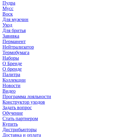
Пудра
Мусс
Воск
Для мужчин
Уход
Для бритья
Завивка
Перманент
Нейтрализатор
Термобумага
Наборы
О Бренде
О бренде
Палитра
Коллекции
Новости
Видео
Программа лояльности
Конструктор уходов
Задать вопрос
Обучение
Стать партнером
Купить
Дистрибьюторы
Доставка и оплата