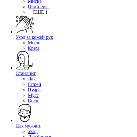
Миска
Шопперы
+ ЕЩЕ 1
Уход за кожей рук
Мыло
Крем
Стайлинг
Лак
Спрей
Пудра
Мусс
Воск
Для мужчин
Уход
Для бритья