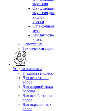
эмульсия
Окисляющая
эмульсия для
кислой
краски
Оттеночный
мусс
Кислая гель-
краска
Осветление
Техническая серия
Уход за волосами
Гладкость и блеск
Для всех типов
волос
Для жирной кожи
головы
Для ослабленных
волос
Для окрашенных
волос