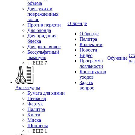
объема
Для сухих и
поврежденных
волос
О Бренде
Против перхоти
Для блонда
О бренде
Для придания
Палитра
блеска
Коллекции
Для роста волос
Новости
Бессульфатный
Видео
Ст
шампунь
Обучение
Программа
па
+ ЕЩЕ 7
лояльности
Конструктор
уходов
Задать
Аксессуары
вопрос
Бумага для химии
Пеньюар
Фартук
Палитра
Кисти
Миска
Шопперы
+ ЕЩЕ 1