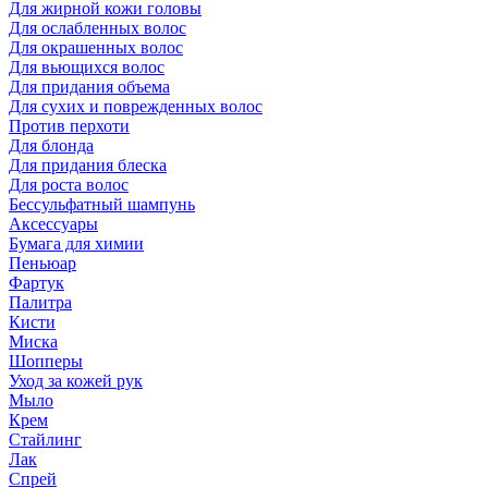
Для жирной кожи головы
Для ослабленных волос
Для окрашенных волос
Для вьющихся волос
Для придания объема
Для сухих и поврежденных волос
Против перхоти
Для блонда
Для придания блеска
Для роста волос
Бессульфатный шампунь
Аксессуары
Бумага для химии
Пеньюар
Фартук
Палитра
Кисти
Миска
Шопперы
Уход за кожей рук
Мыло
Крем
Стайлинг
Лак
Спрей