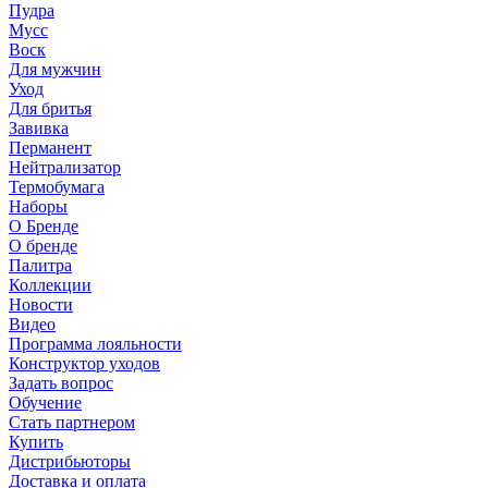
Пудра
Мусс
Воск
Для мужчин
Уход
Для бритья
Завивка
Перманент
Нейтрализатор
Термобумага
Наборы
О Бренде
О бренде
Палитра
Коллекции
Новости
Видео
Программа лояльности
Конструктор уходов
Задать вопрос
Обучение
Стать партнером
Купить
Дистрибьюторы
Доставка и оплата