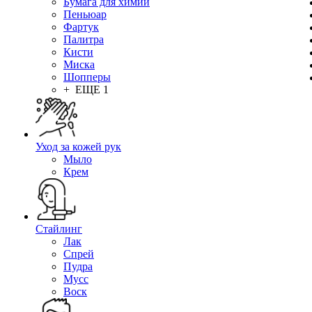
Бумага для химии
Пеньюар
Фартук
Палитра
Кисти
Миска
Шопперы
+ ЕЩЕ 1
Уход за кожей рук
Мыло
Крем
Стайлинг
Лак
Спрей
Пудра
Мусс
Воск