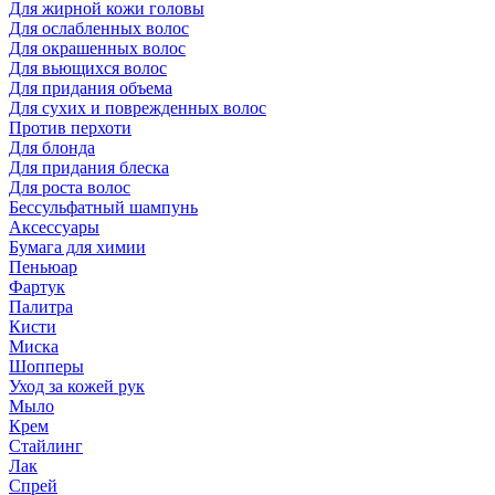
Для жирной кожи головы
Для ослабленных волос
Для окрашенных волос
Для вьющихся волос
Для придания объема
Для сухих и поврежденных волос
Против перхоти
Для блонда
Для придания блеска
Для роста волос
Бессульфатный шампунь
Аксессуары
Бумага для химии
Пеньюар
Фартук
Палитра
Кисти
Миска
Шопперы
Уход за кожей рук
Мыло
Крем
Стайлинг
Лак
Спрей