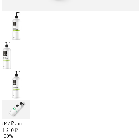
847
₽
/шт
1 210
₽
-
30
%