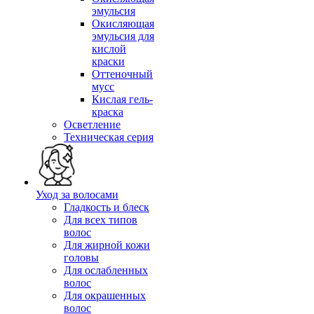
эмульсия
Окисляющая
эмульсия для
кислой
краски
Оттеночный
мусс
Кислая гель-
краска
Осветление
Техническая серия
Уход за волосами
Гладкость и блеск
Для всех типов
волос
Для жирной кожи
головы
Для ослабленных
волос
Для окрашенных
волос