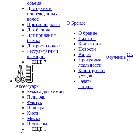
объема
Для сухих и
поврежденных
волос
О Бренде
Против перхоти
Для блонда
О бренде
Для придания
Палитра
блеска
Коллекции
Для роста волос
Новости
Бессульфатный
Видео
Ст
шампунь
Обучение
Программа
па
+ ЕЩЕ 7
лояльности
Конструктор
уходов
Задать
Аксессуары
вопрос
Бумага для химии
Пеньюар
Фартук
Палитра
Кисти
Миска
Шопперы
+ ЕЩЕ 1