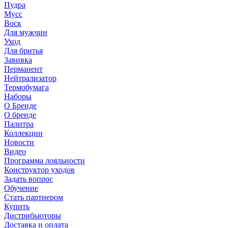
Пудра
Мусс
Воск
Для мужчин
Уход
Для бритья
Завивка
Перманент
Нейтрализатор
Термобумага
Наборы
О Бренде
О бренде
Палитра
Коллекции
Новости
Видео
Программа лояльности
Конструктор уходов
Задать вопрос
Обучение
Стать партнером
Купить
Дистрибьюторы
Доставка и оплата