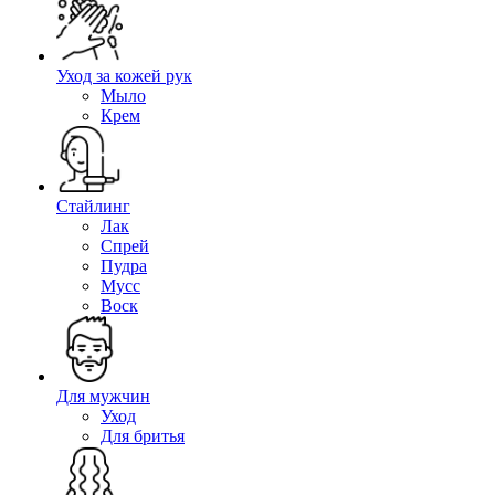
Уход за кожей рук
Мыло
Крем
Стайлинг
Лак
Спрей
Пудра
Мусс
Воск
Для мужчин
Уход
Для бритья