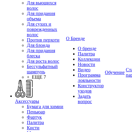
Для вьющихся
волос
Для придания
объема
Для сухих и
поврежденных
волос
О Бренде
Против перхоти
Для блонда
О бренде
Для придания
Палитра
блеска
Коллекции
Для роста волос
Новости
Бессульфатный
Видео
Ст
шампунь
Обучение
Программа
па
+ ЕЩЕ 7
лояльности
Конструктор
уходов
Задать
Аксессуары
вопрос
Бумага для химии
Пеньюар
Фартук
Палитра
Кисти