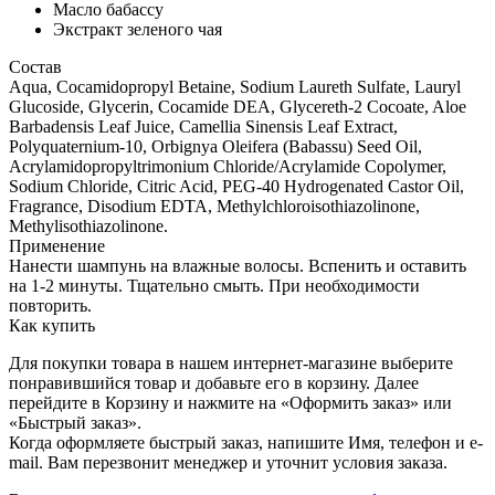
Масло бабассу
Экстракт зеленого чая
Состав
Aqua, Cocamidopropyl Betaine, Sodium Laureth Sulfate, Lauryl
Glucoside, Glycerin, Cocamide DEA, Glycereth-2 Cocoate, Aloe
Barbadensis Leaf Juice, Camellia Sinensis Leaf Extract,
Polyquaternium-10, Orbignya Oleifera (Babassu) Seed Oil,
Acrylamidopropyltrimonium Chloride/Acrylamide Copolymer,
Sodium Chloride, Citric Acid, PEG-40 Hydrogenated Castor Oil,
Fragrance, Disodium EDTA, Methylchloroisothiazolinone,
Methylisothiazolinone.
Применение
Нанести шампунь на влажные волосы. Вспенить и оставить
на 1-2 минуты. Тщательно смыть. При необходимости
повторить.
Как купить
Для покупки товара в нашем интернет-магазине выберите
понравившийся товар и добавьте его в корзину. Далее
перейдите в Корзину и нажмите на «Оформить заказ» или
«Быстрый заказ».
Когда оформляете быстрый заказ, напишите Имя, телефон и e-
mail. Вам перезвонит менеджер и уточнит условия заказа.