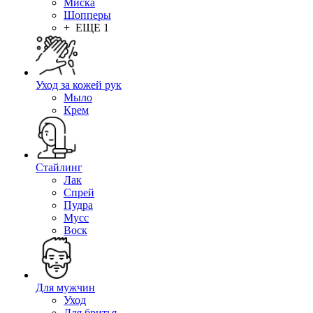
Миска
Шопперы
+ ЕЩЕ 1
Уход за кожей рук
Мыло
Крем
Стайлинг
Лак
Спрей
Пудра
Мусс
Воск
Для мужчин
Уход
Для бритья