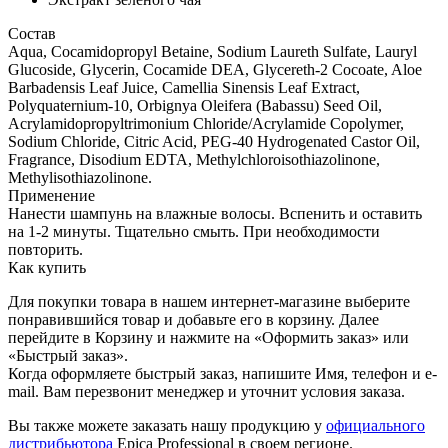
Состав
Aqua, Cocamidopropyl Betaine, Sodium Laureth Sulfate, Lauryl
Glucoside, Glycerin, Cocamide DEA, Glycereth-2 Cocoate, Aloe
Barbadensis Leaf Juice, Camellia Sinensis Leaf Extract,
Polyquaternium-10, Orbignya Oleifera (Babassu) Seed Oil,
Acrylamidopropyltrimonium Chloride/Acrylamide Copolymer,
Sodium Chloride, Citric Acid, PEG-40 Hydrogenated Castor Oil,
Fragrance, Disodium EDTA, Methylchloroisothiazolinone,
Methylisothiazolinone.
Применение
Нанести шампунь на влажные волосы. Вспенить и оставить
на 1-2 минуты. Тщательно смыть. При необходимости
повторить.
Как купить
Для покупки товара в нашем интернет-магазине выберите
понравившийся товар и добавьте его в корзину. Далее
перейдите в Корзину и нажмите на «Оформить заказ» или
«Быстрый заказ».
Когда оформляете быстрый заказ, напишите Имя, телефон и e-
mail. Вам перезвонит менеджер и уточнит условия заказа.
Вы также можете заказать нашу продукцию у
официального
дистрибьютора
Epica Professional в своем регионе.