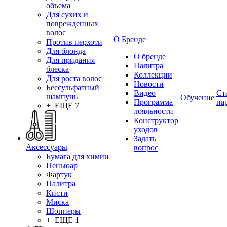
объема
Для сухих и
поврежденных
волос
О Бренде
Против перхоти
Для блонда
О бренде
Для придания
Палитра
блеска
Коллекции
Для роста волос
Новости
Бессульфатный
Видео
Ст
шампунь
Обучение
Программа
па
+ ЕЩЕ 7
лояльности
Конструктор
уходов
Задать
Аксессуары
вопрос
Бумага для химии
Пеньюар
Фартук
Палитра
Кисти
Миска
Шопперы
+ ЕЩЕ 1