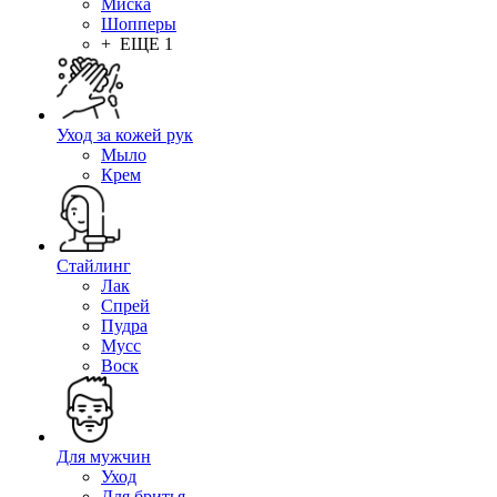
Миска
Шопперы
+ ЕЩЕ 1
Уход за кожей рук
Мыло
Крем
Стайлинг
Лак
Спрей
Пудра
Мусс
Воск
Для мужчин
Уход
Для бритья