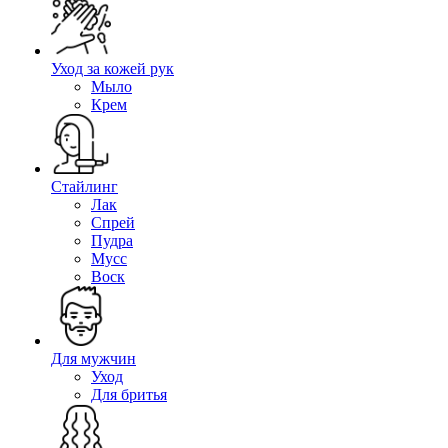
Уход за кожей рук
Мыло
Крем
Стайлинг
Лак
Спрей
Пудра
Мусс
Воск
Для мужчин
Уход
Для бритья