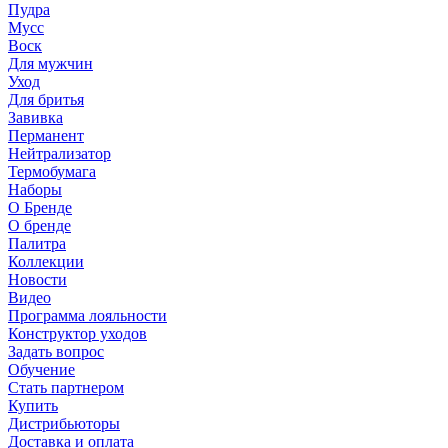
Пудра
Мусс
Воск
Для мужчин
Уход
Для бритья
Завивка
Перманент
Нейтрализатор
Термобумага
Наборы
О Бренде
О бренде
Палитра
Коллекции
Новости
Видео
Программа лояльности
Конструктор уходов
Задать вопрос
Обучение
Стать партнером
Купить
Дистрибьюторы
Доставка и оплата