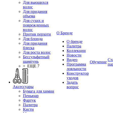
Для вьющихся
волос
Для придания
объема
Для сухих и
поврежденных
волос
О Бренде
Против перхоти
Для блонда
О бренде
Для придания
Палитра
блеска
Коллекции
Для роста волос
Новости
Бессульфатный
Видео
Ст
шампунь
Обучение
Программа
па
+ ЕЩЕ 7
лояльности
Конструктор
уходов
Задать
Аксессуары
вопрос
Бумага для химии
Пеньюар
Фартук
Палитра
Кисти