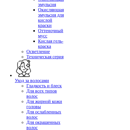
эмульсия
Окисляющая
эмульсия для
кислой
краски
Оттеночный
мусс
Кислая гель-
краска
Осветление
Техническая серия
Уход за волосами
Гладкость и блеск
Для всех типов
волос
Для жирной кожи
головы
Для ослабленных
волос
Для окрашенных
волос