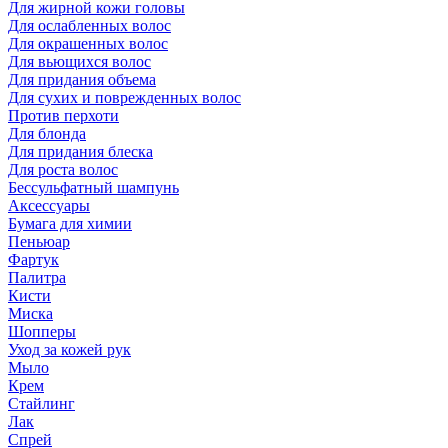
Для жирной кожи головы
Для ослабленных волос
Для окрашенных волос
Для вьющихся волос
Для придания объема
Для сухих и поврежденных волос
Против перхоти
Для блонда
Для придания блеска
Для роста волос
Бессульфатный шампунь
Аксессуары
Бумага для химии
Пеньюар
Фартук
Палитра
Кисти
Миска
Шопперы
Уход за кожей рук
Мыло
Крем
Стайлинг
Лак
Спрей