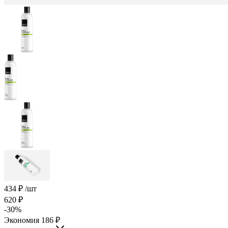
434
₽
/шт
620
₽
-
30
%
Экономия
186
₽