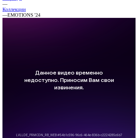
—
Коллекции
—
EMOTIONS '24