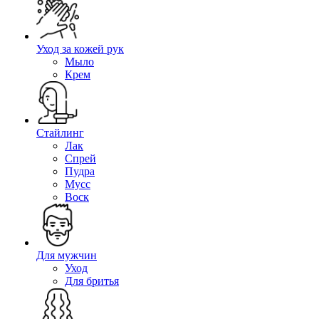
Уход за кожей рук
Мыло
Крем
Стайлинг
Лак
Спрей
Пудра
Мусс
Воск
Для мужчин
Уход
Для бритья