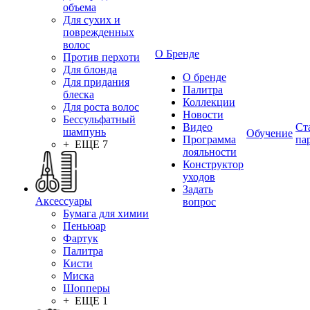
объема
Для сухих и
поврежденных
волос
О Бренде
Против перхоти
Для блонда
О бренде
Для придания
Палитра
блеска
Коллекции
Для роста волос
Новости
Бессульфатный
Видео
Ст
шампунь
Обучение
Программа
па
+ ЕЩЕ 7
лояльности
Конструктор
уходов
Задать
Аксессуары
вопрос
Бумага для химии
Пеньюар
Фартук
Палитра
Кисти
Миска
Шопперы
+ ЕЩЕ 1