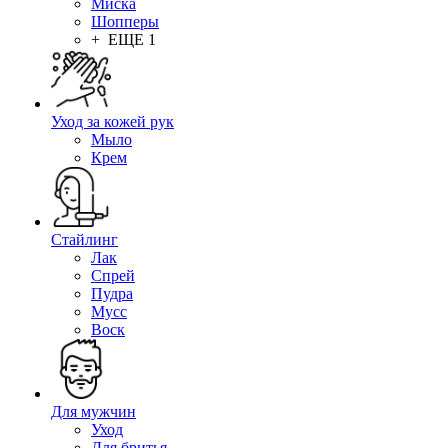
Миска
Шопперы
+ ЕЩЕ 1
Уход за кожей рук
Мыло
Крем
Стайлинг
Лак
Спрей
Пудра
Мусс
Воск
Для мужчин
Уход
Для бритья