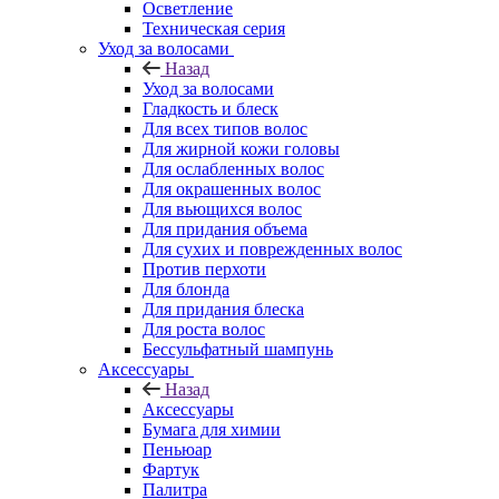
Осветление
Техническая серия
Уход за волосами
Назад
Уход за волосами
Гладкость и блеск
Для всех типов волос
Для жирной кожи головы
Для ослабленных волос
Для окрашенных волос
Для вьющихся волос
Для придания объема
Для сухих и поврежденных волос
Против перхоти
Для блонда
Для придания блеска
Для роста волос
Бессульфатный шампунь
Аксессуары
Назад
Аксессуары
Бумага для химии
Пеньюар
Фартук
Палитра