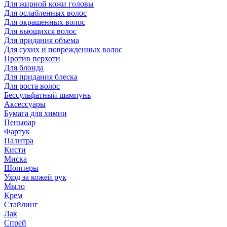
Для жирной кожи головы
Для ослабленных волос
Для окрашенных волос
Для вьющихся волос
Для придания объема
Для сухих и поврежденных волос
Против перхоти
Для блонда
Для придания блеска
Для роста волос
Бессульфатный шампунь
Аксессуары
Бумага для химии
Пеньюар
Фартук
Палитра
Кисти
Миска
Шопперы
Уход за кожей рук
Мыло
Крем
Стайлинг
Лак
Спрей