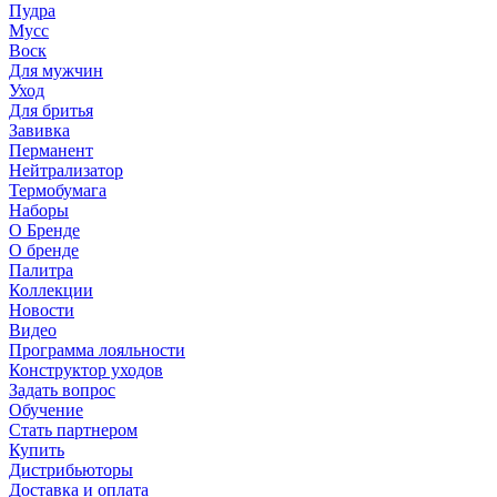
Пудра
Мусс
Воск
Для мужчин
Уход
Для бритья
Завивка
Перманент
Нейтрализатор
Термобумага
Наборы
О Бренде
О бренде
Палитра
Коллекции
Новости
Видео
Программа лояльности
Конструктор уходов
Задать вопрос
Обучение
Стать партнером
Купить
Дистрибьюторы
Доставка и оплата