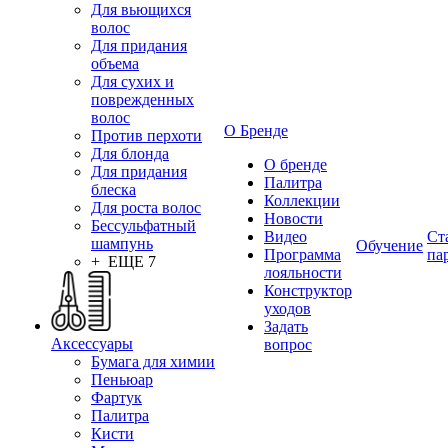
Для вьющихся
волос
Для придания
объема
Для сухих и
поврежденных
волос
О Бренде
Против перхоти
Для блонда
О бренде
Для придания
Палитра
блеска
Коллекции
Для роста волос
Новости
Бессульфатный
Видео
Ст
шампунь
Обучение
Программа
па
+ ЕЩЕ 7
лояльности
Конструктор
уходов
Задать
Аксессуары
вопрос
Бумага для химии
Пеньюар
Фартук
Палитра
Кисти