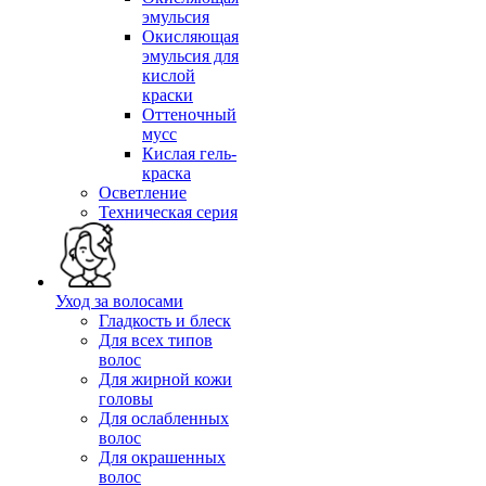
эмульсия
Окисляющая
эмульсия для
кислой
краски
Оттеночный
мусс
Кислая гель-
краска
Осветление
Техническая серия
Уход за волосами
Гладкость и блеск
Для всех типов
волос
Для жирной кожи
головы
Для ослабленных
волос
Для окрашенных
волос