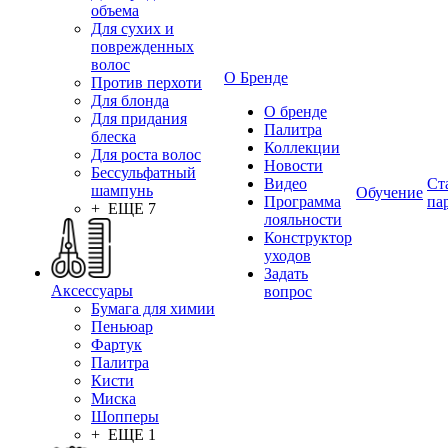
объема
Для сухих и
поврежденных
волос
О Бренде
Против перхоти
Для блонда
О бренде
Для придания
Палитра
блеска
Коллекции
Для роста волос
Новости
Бессульфатный
Видео
Ст
шампунь
Обучение
Программа
па
+ ЕЩЕ 7
лояльности
Конструктор
уходов
Задать
Аксессуары
вопрос
Бумага для химии
Пеньюар
Фартук
Палитра
Кисти
Миска
Шопперы
+ ЕЩЕ 1