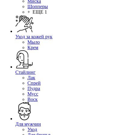
Миска
Шопперы
+ ЕЩЕ 1
Уход за кожей рук
Мыло
Крем
Стайлинг
Лак
Спрей
Пудра
Мусс
Воск
Для мужчин
Уход
Для бритья