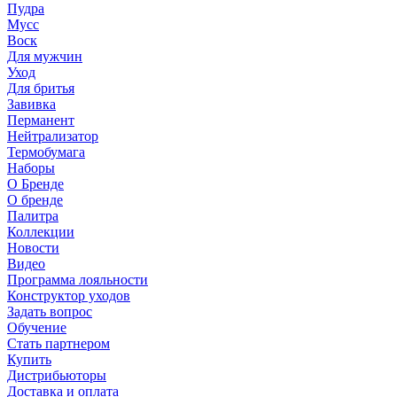
Пудра
Мусс
Воск
Для мужчин
Уход
Для бритья
Завивка
Перманент
Нейтрализатор
Термобумага
Наборы
О Бренде
О бренде
Палитра
Коллекции
Новости
Видео
Программа лояльности
Конструктор уходов
Задать вопрос
Обучение
Стать партнером
Купить
Дистрибьюторы
Доставка и оплата