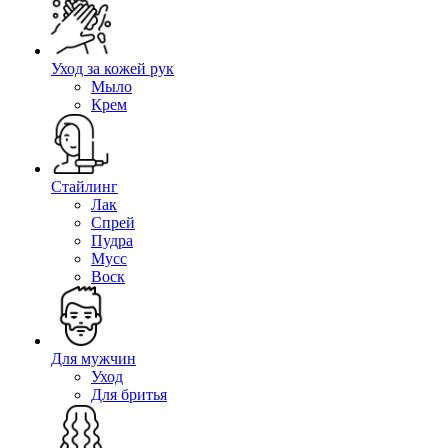
Уход за кожей рук
Мыло
Крем
Стайлинг
Лак
Спрей
Пудра
Мусс
Воск
Для мужчин
Уход
Для бритья