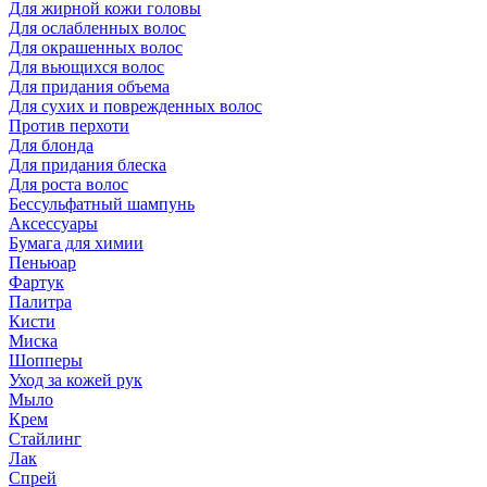
Для жирной кожи головы
Для ослабленных волос
Для окрашенных волос
Для вьющихся волос
Для придания объема
Для сухих и поврежденных волос
Против перхоти
Для блонда
Для придания блеска
Для роста волос
Бессульфатный шампунь
Аксессуары
Бумага для химии
Пеньюар
Фартук
Палитра
Кисти
Миска
Шопперы
Уход за кожей рук
Мыло
Крем
Стайлинг
Лак
Спрей