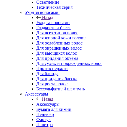
Осветление
Техническая серия
Уход за волосами
Назад
Уход за волосами
Гладкость и блеск
Для всех типов волос
Для жирной кожи головы
Для ослабленных волос
Для окрашенных волос
Для вьющихся волос
Для придания объема
Для сухих и поврежденных волос
Против перхоти
Для блонда
Для придания блеска
Для роста волос
Бессульфатный шампунь
Аксессуары
Назад
Аксессуары
Бумага для химии
Пеньюар
Фартук
Палитра