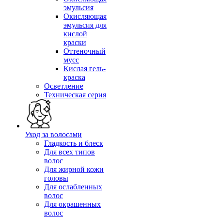
эмульсия
Окисляющая
эмульсия для
кислой
краски
Оттеночный
мусс
Кислая гель-
краска
Осветление
Техническая серия
Уход за волосами
Гладкость и блеск
Для всех типов
волос
Для жирной кожи
головы
Для ослабленных
волос
Для окрашенных
волос