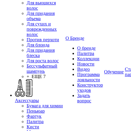
Для вьющихся
волос
Для придания
объема
Для сухих и
поврежденных
волос
О Бренде
Против перхоти
Для блонда
О бренде
Для придания
Палитра
блеска
Коллекции
Для роста волос
Новости
Бессульфатный
Видео
Ст
шампунь
Обучение
Программа
па
+ ЕЩЕ 7
лояльности
Конструктор
уходов
Задать
Аксессуары
вопрос
Бумага для химии
Пеньюар
Фартук
Палитра
Кисти