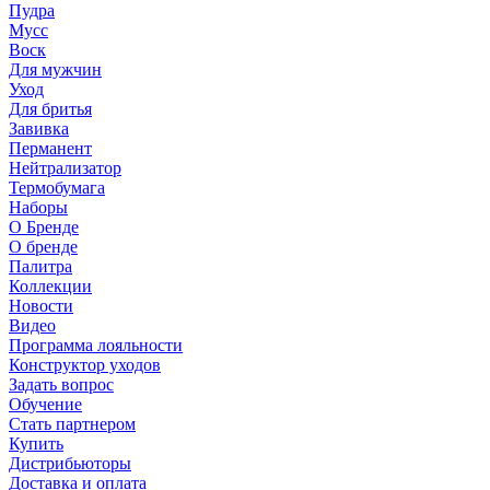
Пудра
Мусс
Воск
Для мужчин
Уход
Для бритья
Завивка
Перманент
Нейтрализатор
Термобумага
Наборы
О Бренде
О бренде
Палитра
Коллекции
Новости
Видео
Программа лояльности
Конструктор уходов
Задать вопрос
Обучение
Стать партнером
Купить
Дистрибьюторы
Доставка и оплата