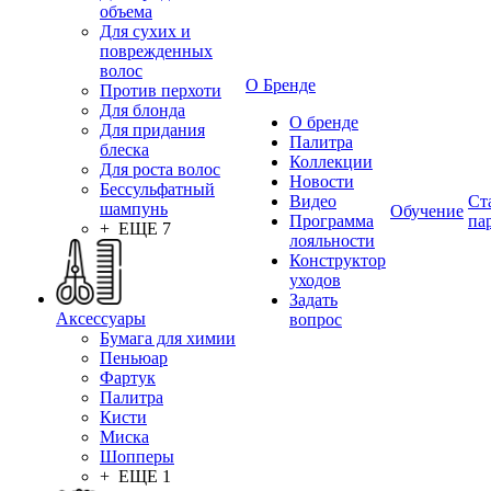
объема
Для сухих и
поврежденных
волос
О Бренде
Против перхоти
Для блонда
О бренде
Для придания
Палитра
блеска
Коллекции
Для роста волос
Новости
Бессульфатный
Видео
Ст
шампунь
Обучение
Программа
па
+ ЕЩЕ 7
лояльности
Конструктор
уходов
Задать
Аксессуары
вопрос
Бумага для химии
Пеньюар
Фартук
Палитра
Кисти
Миска
Шопперы
+ ЕЩЕ 1