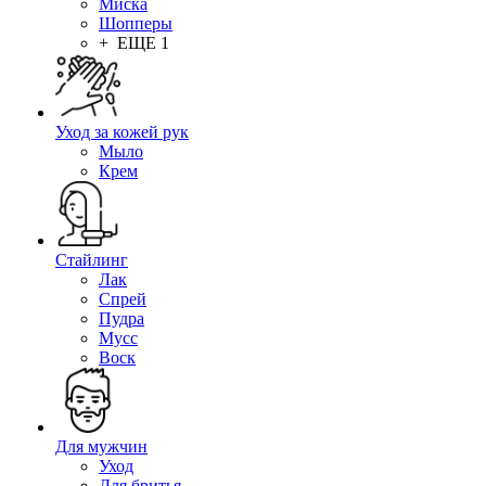
Миска
Шопперы
+ ЕЩЕ 1
Уход за кожей рук
Мыло
Крем
Стайлинг
Лак
Спрей
Пудра
Мусс
Воск
Для мужчин
Уход
Для бритья