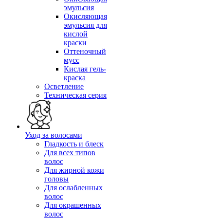
эмульсия
Окисляющая
эмульсия для
кислой
краски
Оттеночный
мусс
Кислая гель-
краска
Осветление
Техническая серия
Уход за волосами
Гладкость и блеск
Для всех типов
волос
Для жирной кожи
головы
Для ослабленных
волос
Для окрашенных
волос