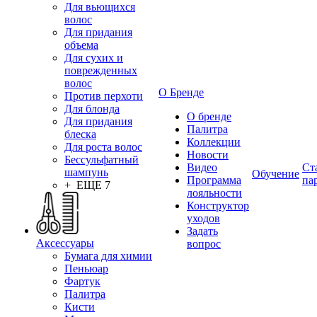
Для вьющихся
волос
Для придания
объема
Для сухих и
поврежденных
волос
О Бренде
Против перхоти
Для блонда
О бренде
Для придания
Палитра
блеска
Коллекции
Для роста волос
Новости
Бессульфатный
Видео
Ст
шампунь
Обучение
Программа
па
+ ЕЩЕ 7
лояльности
Конструктор
уходов
Задать
Аксессуары
вопрос
Бумага для химии
Пеньюар
Фартук
Палитра
Кисти