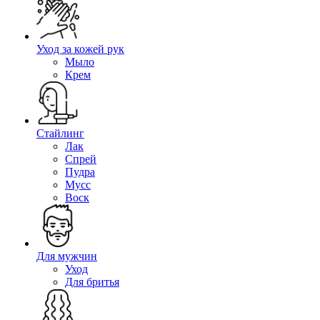
Уход за кожей рук
Мыло
Крем
Стайлинг
Лак
Спрей
Пудра
Мусс
Воск
Для мужчин
Уход
Для бритья