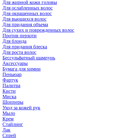
Для жирной кожи головы
Для ослабленных волос
Для окрашенных волос
Для вьющихся волос
Для придания объема
Для сухих и поврежденных волос
Против перхоти
Для блонда
Для придания блеска
Для роста волос
Бессульфатный шампунь
Аксессуары
Бумага для химии
Пеньюар
Фартук
Палитра
Кисти
Миска
Шопперы
Уход за кожей рук
Мыло
Крем
Стайлинг
Лак
Спрей