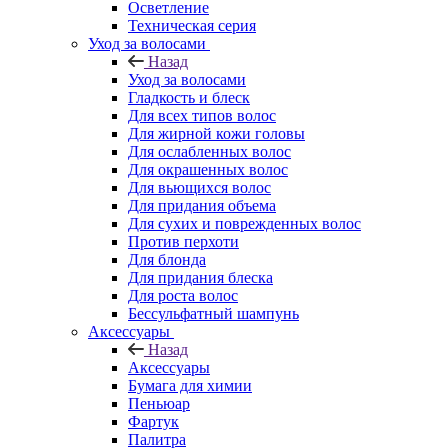
Осветление
Техническая серия
Уход за волосами
Назад
Уход за волосами
Гладкость и блеск
Для всех типов волос
Для жирной кожи головы
Для ослабленных волос
Для окрашенных волос
Для вьющихся волос
Для придания объема
Для сухих и поврежденных волос
Против перхоти
Для блонда
Для придания блеска
Для роста волос
Бессульфатный шампунь
Аксессуары
Назад
Аксессуары
Бумага для химии
Пеньюар
Фартук
Палитра