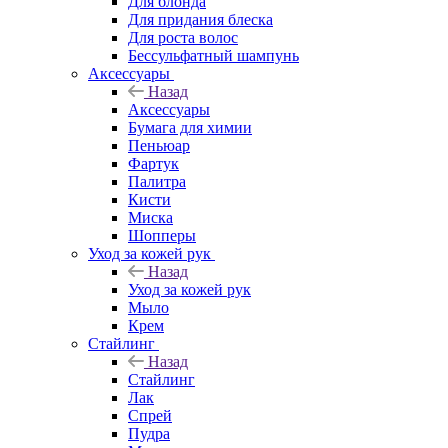
Для блонда
Для придания блеска
Для роста волос
Бессульфатный шампунь
Аксессуары
Назад
Аксессуары
Бумага для химии
Пеньюар
Фартук
Палитра
Кисти
Миска
Шопперы
Уход за кожей рук
Назад
Уход за кожей рук
Мыло
Крем
Стайлинг
Назад
Стайлинг
Лак
Спрей
Пудра