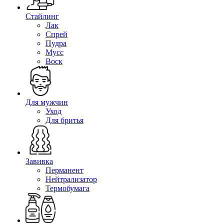
Стайлинг
Лак
Спрей
Пудра
Мусс
Воск
Для мужчин
Уход
Для бритья
Завивка
Перманент
Нейтрализатор
Термобумага