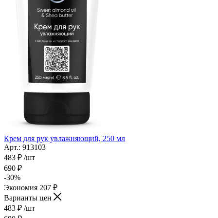
Крем для рук увлажняющий, 250 мл
Арт.: 913103
483
₽
/шт
690
₽
-
30
%
Экономия
207
₽
Варианты цен
483
₽
/шт