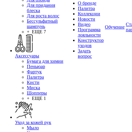
О бренде
Для придания
Палитра
блеска
Коллекции
Для роста волос
Новости
Бессульфатный
Видео
Ст
шампунь
Обучение
Программа
па
+ ЕЩЕ 7
лояльности
Конструктор
уходов
Задать
Аксессуары
вопрос
Бумага для химии
Пеньюар
Фартук
Палитра
Кисти
Миска
Шопперы
+ ЕЩЕ 1
Уход за кожей рук
Мыло