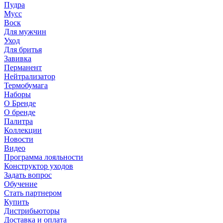
Пудра
Мусс
Воск
Для мужчин
Уход
Для бритья
Завивка
Перманент
Нейтрализатор
Термобумага
Наборы
О Бренде
О бренде
Палитра
Коллекции
Новости
Видео
Программа лояльности
Конструктор уходов
Задать вопрос
Обучение
Стать партнером
Купить
Дистрибьюторы
Доставка и оплата