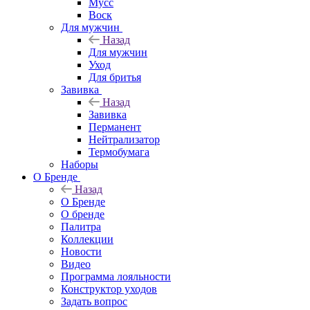
Мусс
Воск
Для мужчин
Назад
Для мужчин
Уход
Для бритья
Завивка
Назад
Завивка
Перманент
Нейтрализатор
Термобумага
Наборы
О Бренде
Назад
О Бренде
О бренде
Палитра
Коллекции
Новости
Видео
Программа лояльности
Конструктор уходов
Задать вопрос