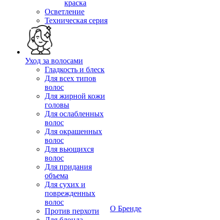
краска
Осветление
Техническая серия
Уход за волосами
Гладкость и блеск
Для всех типов
волос
Для жирной кожи
головы
Для ослабленных
волос
Для окрашенных
волос
Для вьющихся
волос
Для придания
объема
Для сухих и
поврежденных
волос
О Бренде
Против перхоти
Для блонда