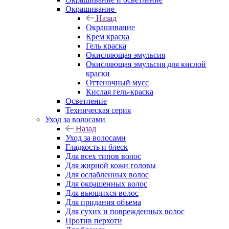
Окрашивание
Назад
Окрашивание
Крем краска
Гель краска
Окисляющая эмульсия
Окисляющая эмульсия для кислой
краски
Оттеночный мусс
Кислая гель-краска
Осветление
Техническая серия
Уход за волосами
Назад
Уход за волосами
Гладкость и блеск
Для всех типов волос
Для жирной кожи головы
Для ослабленных волос
Для окрашенных волос
Для вьющихся волос
Для придания объема
Для сухих и поврежденных волос
Против перхоти