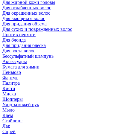
Для жирной кожи головы
Для ослабленных волос
Для окрашенных волос
Для вьющихся волос
Для придания объема
Для сухих и поврежденных волос
Против перхоти
Для блонда
Для придания блеска
Для роста волос
Бессульфатный шампунь
Аксессуары
Бумага для химии
Пеньюар
Фартук
Палитра
Кисти
Миска
Шопперы
Уход за кожей рук
Мыло
Крем
Стайлинг
Лак
Спрей