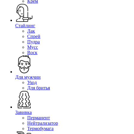
Крем
Стайлинг
Лак
Спрей
Пудра
Мусс
Воск
Для мужчин
Уход
Для бритья
Завивка
Перманент
Нейтрализатор
Термобумага