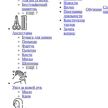
Для роста волос
Новости
Бессульфатный
Видео
Ст
шампунь
Обучение
Программа
па
+ ЕЩЕ 7
лояльности
Конструктор
уходов
Задать
Аксессуары
вопрос
Бумага для химии
Пеньюар
Фартук
Палитра
Кисти
Миска
Шопперы
+ ЕЩЕ 1
Уход за кожей рук
Мыло
Крем