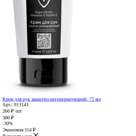
Крем для рук защитно-регенерирующий, 75 мл
Арт.: 913143
266
₽
/шт
380
₽
-
30
%
Экономия
114
₽