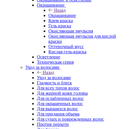
Окрашивание
Назад
Окрашивание
Крем краска
Гель краска
Окисляющая эмульсия
Окисляющая эмульсия для кислой
краски
Оттеночный мусс
Кислая гель-краска
Осветление
Техническая серия
Уход за волосами
Назад
Уход за волосами
Гладкость и блеск
Для всех типов волос
Для жирной кожи головы
Для ослабленных волос
Для окрашенных волос
Для вьющихся волос
Для придания объема
Для сухих и поврежденных волос
Против перхоти