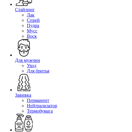
Стайлинг
Лак
Спрей
Пудра
Мусс
Воск
Для мужчин
Уход
Для бритья
Завивка
Перманент
Нейтрализатор
Термобумага