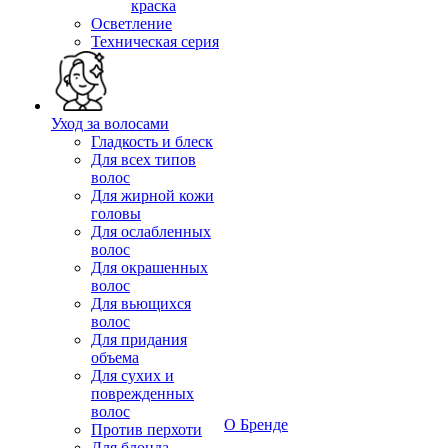
краска
Осветление
Техническая серия
Уход за волосами
Гладкость и блеск
Для всех типов
волос
Для жирной кожи
головы
Для ослабленных
волос
Для окрашенных
волос
Для вьющихся
волос
Для придания
объема
Для сухих и
поврежденных
волос
О Бренде
Против перхоти
Для блонда