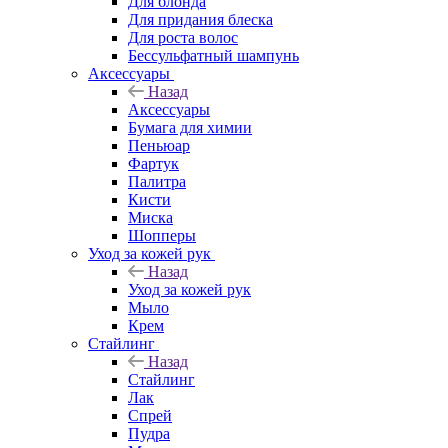
Для блонда
Для придания блеска
Для роста волос
Бессульфатный шампунь
Аксессуары
Назад
Аксессуары
Бумага для химии
Пеньюар
Фартук
Палитра
Кисти
Миска
Шопперы
Уход за кожей рук
Назад
Уход за кожей рук
Мыло
Крем
Стайлинг
Назад
Стайлинг
Лак
Спрей
Пудра