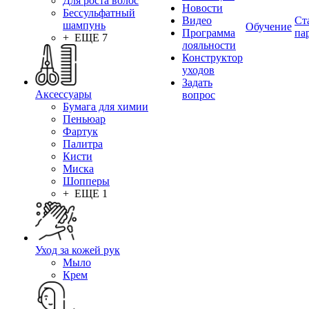
Для роста волос
Новости
Бессульфатный
Видео
Ст
шампунь
Обучение
Программа
па
+ ЕЩЕ 7
лояльности
Конструктор
уходов
Задать
Аксессуары
вопрос
Бумага для химии
Пеньюар
Фартук
Палитра
Кисти
Миска
Шопперы
+ ЕЩЕ 1
Уход за кожей рук
Мыло
Крем