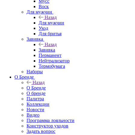
Мусс
Воск
Для мужчин
Назад
Для мужчин
Уход
Для бритья
Завивка
Назад
Завивка
Перманент
Нейтрализатор
Термобумага
Наборы
О Бренде
Назад
О Бренде
О бренде
Палитра
Коллекции
Новости
Видео
Программа лояльности
Конструктор уходов
Задать вопрос