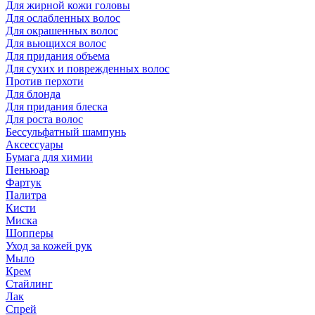
Для жирной кожи головы
Для ослабленных волос
Для окрашенных волос
Для вьющихся волос
Для придания объема
Для сухих и поврежденных волос
Против перхоти
Для блонда
Для придания блеска
Для роста волос
Бессульфатный шампунь
Аксессуары
Бумага для химии
Пеньюар
Фартук
Палитра
Кисти
Миска
Шопперы
Уход за кожей рук
Мыло
Крем
Стайлинг
Лак
Спрей