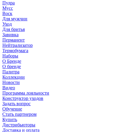
Пудра
Мусс
Воск
Для мужчин
Уход
Для бритья
Завивка
Перманент
Нейтрализатор
Термобумага
Наборы
О Бренде
О бренде
Палитра
Коллекции
Новости
Видео
Программа лояльности
Конструктор уходов
Задать вопрос
Обучение
Стать партнером
Купить
Дистрибьюторы
Доставка и оплата