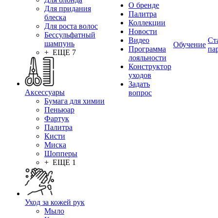
О бренде
Для придания
Палитра
блеска
Коллекции
Для роста волос
Новости
Бессульфатный
Видео
Ст
шампунь
Обучение
Программа
па
+ ЕЩЕ 7
лояльности
Конструктор
уходов
Задать
Аксессуары
вопрос
Бумага для химии
Пеньюар
Фартук
Палитра
Кисти
Миска
Шопперы
+ ЕЩЕ 1
Уход за кожей рук
Мыло