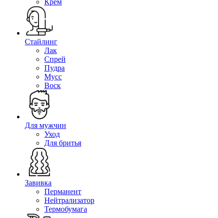
Крем
Стайлинг
Лак
Спрей
Пудра
Мусс
Воск
Для мужчин
Уход
Для бритья
Завивка
Перманент
Нейтрализатор
Термобумага