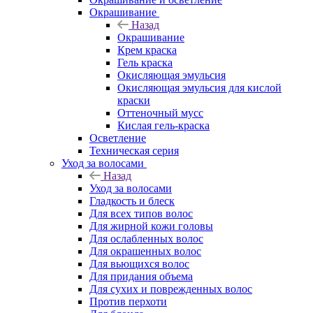
Окрашивание
Назад
Окрашивание
Крем краска
Гель краска
Окисляющая эмульсия
Окисляющая эмульсия для кислой
краски
Оттеночный мусс
Кислая гель-краска
Осветление
Техническая серия
Уход за волосами
Назад
Уход за волосами
Гладкость и блеск
Для всех типов волос
Для жирной кожи головы
Для ослабленных волос
Для окрашенных волос
Для вьющихся волос
Для придания объема
Для сухих и поврежденных волос
Против перхоти