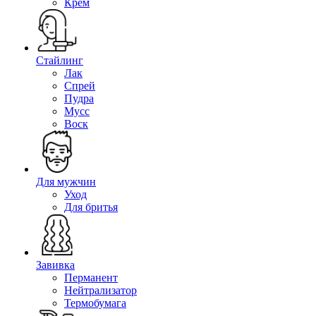
Крем
Стайлинг
Лак
Спрей
Пудра
Мусс
Воск
Для мужчин
Уход
Для бритья
Завивка
Перманент
Нейтрализатор
Термобумага