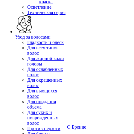
краска
Осветление
Техническая серия
Уход за волосами
Гладкость и блеск
Для всех типов
волос
Для жирной кожи
головы
Для ослабленных
волос
Для окрашенных
волос
Для вьющихся
волос
Для придания
объема
Для сухих и
поврежденных
волос
О Бренде
Против перхоти
Для блонда