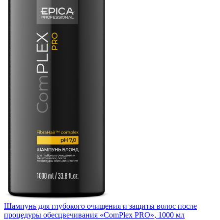
Шампунь для глубокого очищения и защиты волос после
процедуры обесцвечивания «ComPlex PRO», 1000 мл