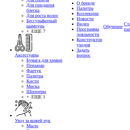
О бренде
Для придания
Палитра
блеска
Коллекции
Для роста волос
Новости
Бессульфатный
Видео
Ст
шампунь
Обучение
Программа
па
+ ЕЩЕ 7
лояльности
Конструктор
уходов
Задать
Аксессуары
вопрос
Бумага для химии
Пеньюар
Фартук
Палитра
Кисти
Миска
Шопперы
+ ЕЩЕ 1
Уход за кожей рук
Мыло