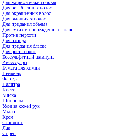
Для жирной кожи головы
Для ослабленных волос
Для окрашенных волос
Для вьющихся волос
Для придания объема
Для сухих и поврежденных волос
Против перхоти
Для блонда
Для придания блеска
Для роста волос
Бессульфатный шампунь
Аксессуары
Бумага для химии
Пеньюар
Фартук
Палитра
Кисти
Миска
Шопперы
Уход за кожей рук
Мыло
Крем
Стайлинг
Лак
Спрей