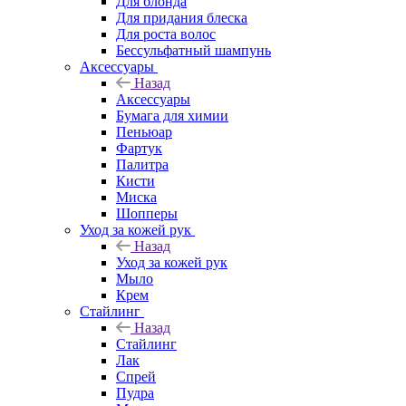
Для блонда
Для придания блеска
Для роста волос
Бессульфатный шампунь
Аксессуары
Назад
Аксессуары
Бумага для химии
Пеньюар
Фартук
Палитра
Кисти
Миска
Шопперы
Уход за кожей рук
Назад
Уход за кожей рук
Мыло
Крем
Стайлинг
Назад
Стайлинг
Лак
Спрей
Пудра