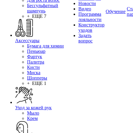
Для роста волос
Новости
Бессульфатный
Видео
Ст
шампунь
Обучение
Программа
па
+ ЕЩЕ 7
лояльности
Конструктор
уходов
Задать
Аксессуары
вопрос
Бумага для химии
Пеньюар
Фартук
Палитра
Кисти
Миска
Шопперы
+ ЕЩЕ 1
Уход за кожей рук
Мыло
Крем