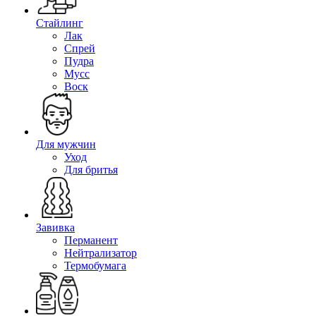
Стайлинг
Лак
Спрей
Пудра
Мусс
Воск
Для мужчин
Уход
Для бритья
Завивка
Перманент
Нейтрализатор
Термобумага