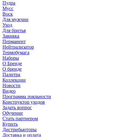
Пудра
Мусс
Воск
Для мужчин
Уход
Для бритья
Завивка
Перманент
Нейтрализатор
Термобумага
Наборы
О Бренде
О бренде
Палитра
Коллекции
Новости
Видео
Программа лояльности
Конструктор уходов
Задать вопрос
Обучение
Стать партнером
Купить
Дистрибьюторы
Доставка и оплата