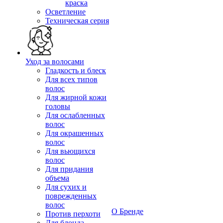
краска
Осветление
Техническая серия
Уход за волосами
Гладкость и блеск
Для всех типов
волос
Для жирной кожи
головы
Для ослабленных
волос
Для окрашенных
волос
Для вьющихся
волос
Для придания
объема
Для сухих и
поврежденных
волос
О Бренде
Против перхоти
Для блонда