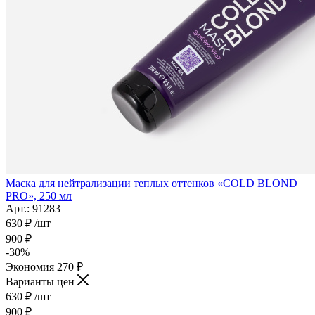
Маска для нейтрализации теплых оттенков «COLD BLOND
PRO», 250 мл
Арт.: 91283
630
₽
/шт
900
₽
-
30
%
Экономия
270
₽
Варианты цен
630
₽
/шт
900
₽