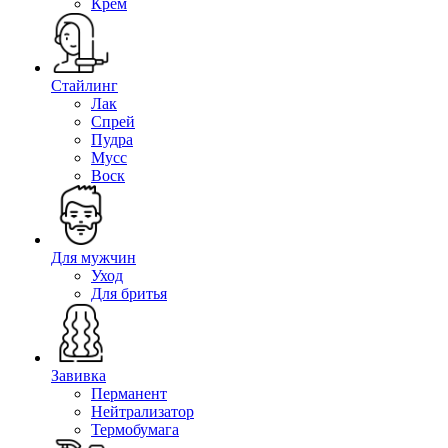
Крем
Стайлинг
Лак
Спрей
Пудра
Мусс
Воск
Для мужчин
Уход
Для бритья
Завивка
Перманент
Нейтрализатор
Термобумага