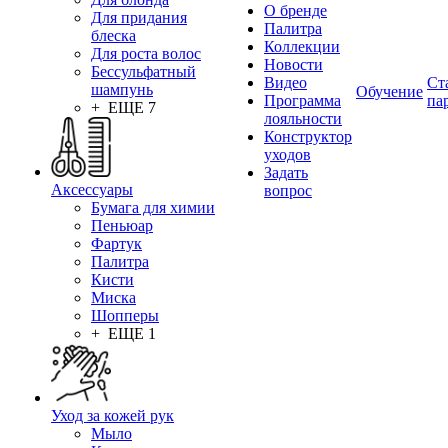
О бренде
Для придания
Палитра
блеска
Коллекции
Для роста волос
Новости
Бессульфатный
Видео
Ст
шампунь
Обучение
Программа
па
+ ЕЩЕ 7
лояльности
Конструктор
уходов
Задать
Аксессуары
вопрос
Бумага для химии
Пеньюар
Фартук
Палитра
Кисти
Миска
Шопперы
+ ЕЩЕ 1
Уход за кожей рук
Мыло