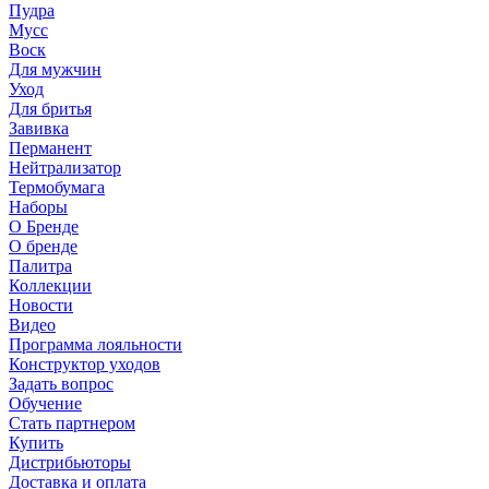
Пудра
Мусс
Воск
Для мужчин
Уход
Для бритья
Завивка
Перманент
Нейтрализатор
Термобумага
Наборы
О Бренде
О бренде
Палитра
Коллекции
Новости
Видео
Программа лояльности
Конструктор уходов
Задать вопрос
Обучение
Стать партнером
Купить
Дистрибьюторы
Доставка и оплата