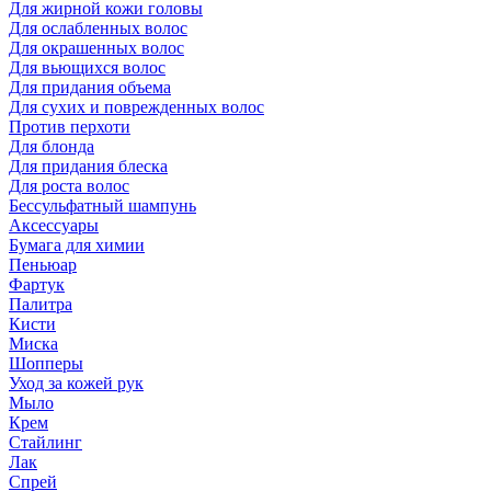
Для жирной кожи головы
Для ослабленных волос
Для окрашенных волос
Для вьющихся волос
Для придания объема
Для сухих и поврежденных волос
Против перхоти
Для блонда
Для придания блеска
Для роста волос
Бессульфатный шампунь
Аксессуары
Бумага для химии
Пеньюар
Фартук
Палитра
Кисти
Миска
Шопперы
Уход за кожей рук
Мыло
Крем
Стайлинг
Лак
Спрей