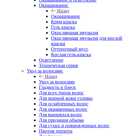
Окрашивание
Назад
Окрашивание
Крем краска
Гель краска
Окисляющая эмульсия
Окисляющая эмульсия для кислой
краски
Оттеночный мусс
Кислая гель-краска
Осветление
Техническая серия
Уход за волосами
Назад
Уход за волосами
Гладкость и блеск
Для всех типов волос
Для жирной кожи головы
Для ослабленных волос
Для окрашенных волос
Для вьющихся волос
Для придания объема
Для сухих и поврежденных волос
Против перхоти