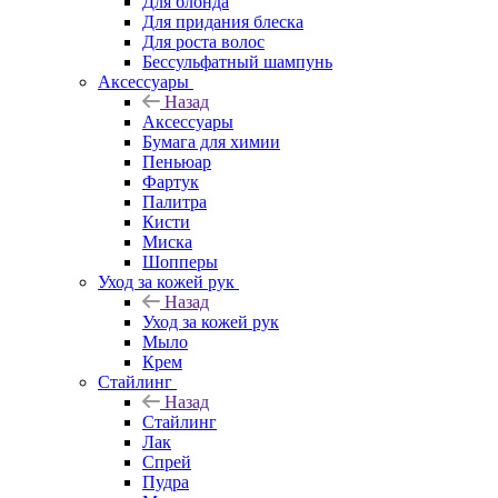
Для блонда
Для придания блеска
Для роста волос
Бессульфатный шампунь
Аксессуары
Назад
Аксессуары
Бумага для химии
Пеньюар
Фартук
Палитра
Кисти
Миска
Шопперы
Уход за кожей рук
Назад
Уход за кожей рук
Мыло
Крем
Стайлинг
Назад
Стайлинг
Лак
Спрей
Пудра