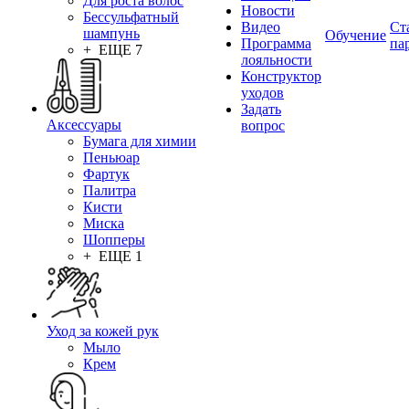
Для роста волос
Новости
Бессульфатный
Видео
Ст
шампунь
Обучение
Программа
па
+ ЕЩЕ 7
лояльности
Конструктор
уходов
Задать
Аксессуары
вопрос
Бумага для химии
Пеньюар
Фартук
Палитра
Кисти
Миска
Шопперы
+ ЕЩЕ 1
Уход за кожей рук
Мыло
Крем