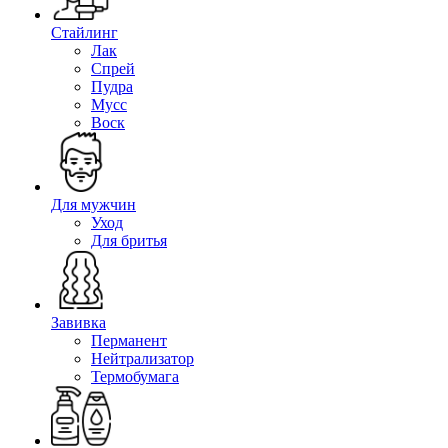
Стайлинг
Лак
Спрей
Пудра
Мусс
Воск
Для мужчин
Уход
Для бритья
Завивка
Перманент
Нейтрализатор
Термобумага