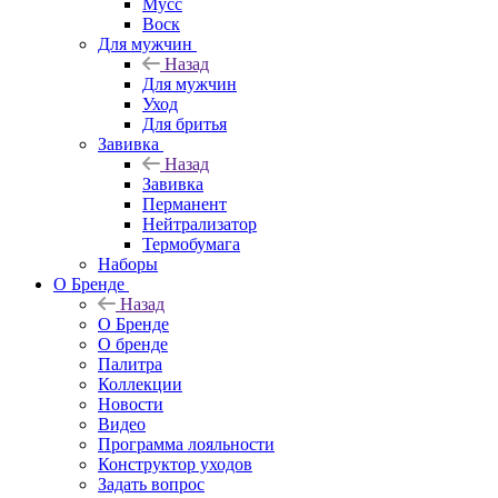
Мусс
Воск
Для мужчин
Назад
Для мужчин
Уход
Для бритья
Завивка
Назад
Завивка
Перманент
Нейтрализатор
Термобумага
Наборы
О Бренде
Назад
О Бренде
О бренде
Палитра
Коллекции
Новости
Видео
Программа лояльности
Конструктор уходов
Задать вопрос