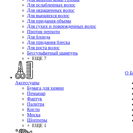
Для ослабленных волос
Для окрашенных волос
Для вьющихся волос
Для придания объема
Для сухих и поврежденных волос
Против перхоти
Для блонда
Для придания блеска
Для роста волос
Бессульфатный шампунь
+ ЕЩЕ 7
О Б
Аксессуары
Бумага для химии
Пеньюар
Фартук
Палитра
Кисти
Миска
Шопперы
+ ЕЩЕ 1