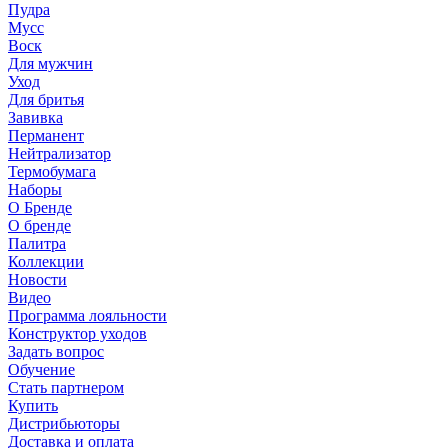
Пудра
Мусс
Воск
Для мужчин
Уход
Для бритья
Завивка
Перманент
Нейтрализатор
Термобумага
Наборы
О Бренде
О бренде
Палитра
Коллекции
Новости
Видео
Программа лояльности
Конструктор уходов
Задать вопрос
Обучение
Стать партнером
Купить
Дистрибьюторы
Доставка и оплата