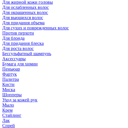
Для жирной кожи головы
Для ослабленных волос
Для окрашенных волос
Для вьющихся волос
Для придания объема
Для сухих и поврежденных волос
Против перхоти
Для блонда
Для придания блеска
Для роста волос
Бессульфатный шампунь
Аксессуары
Бумага для химии
Пеньюар
Фартук
Палитра
Кисти
Миска
Шопперы
Уход за кожей рук
Мыло
Крем
Стайлинг
Лак
Спрей