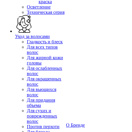
краска
Осветление
Техническая серия
Уход за волосами
Гладкость и блеск
Для всех типов
волос
Для жирной кожи
головы
Для ослабленных
волос
Для окрашенных
волос
Для вьющихся
волос
Для придания
объема
Для сухих и
поврежденных
волос
О Бренде
Против перхоти
Для блонда