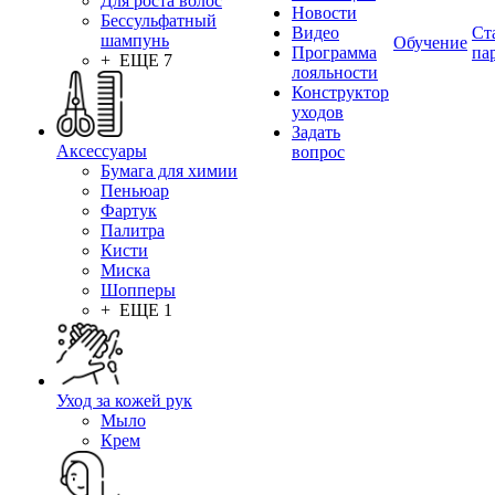
Для роста волос
Новости
Бессульфатный
Видео
Ст
шампунь
Обучение
Программа
па
+ ЕЩЕ 7
лояльности
Конструктор
уходов
Задать
Аксессуары
вопрос
Бумага для химии
Пеньюар
Фартук
Палитра
Кисти
Миска
Шопперы
+ ЕЩЕ 1
Уход за кожей рук
Мыло
Крем