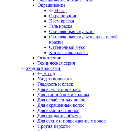
Окрашивание
Назад
Окрашивание
Крем краска
Гель краска
Окисляющая эмульсия
Окисляющая эмульсия для кислой
краски
Оттеночный мусс
Кислая гель-краска
Осветление
Техническая серия
Уход за волосами
Назад
Уход за волосами
Гладкость и блеск
Для всех типов волос
Для жирной кожи головы
Для ослабленных волос
Для окрашенных волос
Для вьющихся волос
Для придания объема
Для сухих и поврежденных волос
Против перхоти