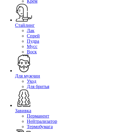
Крем
Стайлинг
Лак
Спрей
Пудра
Мусс
Воск
Для мужчин
Уход
Для бритья
Завивка
Перманент
Нейтрализатор
Термобумага