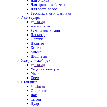
Для блонда
Для придания блеска
Для роста волос
Бессульфатный шампунь
Аксессуары
Назад
Аксессуары
Бумага для химии
Пеньюар
Фартук
Палитра
Кисти
Миска
Шопперы
Уход за кожей рук
Назад
Уход за кожей рук
Мыло
Крем
Стайлинг
Назад
Стайлинг
Лак
Спрей
Пудра