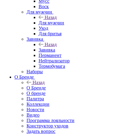
Мусс
Воск
Для мужчин
Назад
Для мужчин
Уход
Для бритья
Завивка
Назад
Завивка
Перманент
Нейтрализатор
Термобумага
Наборы
О Бренде
Назад
О Бренде
О бренде
Палитра
Коллекции
Новости
Видео
Программа лояльности
Конструктор уходов
Задать вопрос