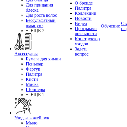
О бренде
Для придания
Палитра
блеска
Коллекции
Для роста волос
Новости
Бессульфатный
Видео
Ст
шампунь
Обучение
Программа
па
+ ЕЩЕ 7
лояльности
Конструктор
уходов
Задать
Аксессуары
вопрос
Бумага для химии
Пеньюар
Фартук
Палитра
Кисти
Миска
Шопперы
+ ЕЩЕ 1
Уход за кожей рук
Мыло