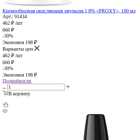
Кремообразная окисляющая эмульсия 1,8% «PROXY», 100 мл
Арт.: 91434
462
₽
/шт
660
₽
-
30
%
Экономия
198
₽
Варианты цен
462
₽
/шт
660
₽
-
30
%
Экономия
198
₽
Подробности
В корзину