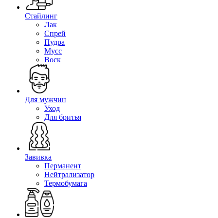
Стайлинг
Лак
Спрей
Пудра
Мусс
Воск
Для мужчин
Уход
Для бритья
Завивка
Перманент
Нейтрализатор
Термобумага