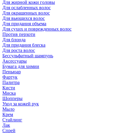
Для жирной кожи головы
Для ослабленных волос
Для окрашенных волос
Для вьющихся волос
Для придания объема
Для сухих и поврежденных волос
Против перхоти
Для блонда
Для придания блеска
Для роста волос
Бессульфатный шампунь
Аксессуары
Бумага для химии
Пеньюар
Фартук
Палитра
Кисти
Миска
Шопперы
Уход за кожей рук
Мыло
Крем
Стайлинг
Лак
Спрей