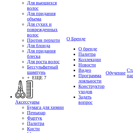
Для вьющихся
волос
Для придания
объема
Для сухих и
поврежденных
волос
О Бренде
Против перхоти
Для блонда
О бренде
Для придания
Палитра
блеска
Коллекции
Для роста волос
Новости
Бессульфатный
Видео
Ст
шампунь
Обучение
Программа
па
+ ЕЩЕ 7
лояльности
Конструктор
уходов
Задать
Аксессуары
вопрос
Бумага для химии
Пеньюар
Фартук
Палитра
Кисти