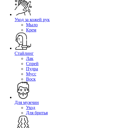
Уход за кожей рук
Мыло
Крем
Стайлинг
Лак
Спрей
Пудра
Мусс
Воск
Для мужчин
Уход
Для бритья