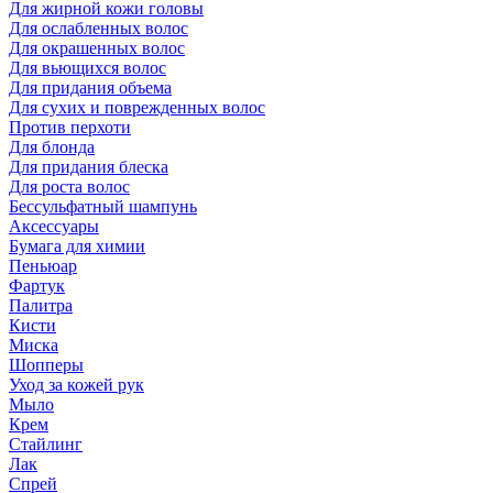
Для жирной кожи головы
Для ослабленных волос
Для окрашенных волос
Для вьющихся волос
Для придания объема
Для сухих и поврежденных волос
Против перхоти
Для блонда
Для придания блеска
Для роста волос
Бессульфатный шампунь
Аксессуары
Бумага для химии
Пеньюар
Фартук
Палитра
Кисти
Миска
Шопперы
Уход за кожей рук
Мыло
Крем
Стайлинг
Лак
Спрей