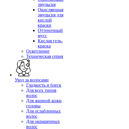
эмульсия
Окисляющая
эмульсия для
кислой
краски
Оттеночный
мусс
Кислая гель-
краска
Осветление
Техническая серия
Уход за волосами
Гладкость и блеск
Для всех типов
волос
Для жирной кожи
головы
Для ослабленных
волос
Для окрашенных
волос