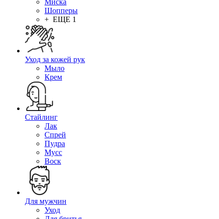
Миска
Шопперы
+ ЕЩЕ 1
Уход за кожей рук
Мыло
Крем
Стайлинг
Лак
Спрей
Пудра
Мусс
Воск
Для мужчин
Уход
Для бритья