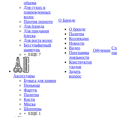
объема
Для сухих и
поврежденных
волос
О Бренде
Против перхоти
Для блонда
О бренде
Для придания
Палитра
блеска
Коллекции
Для роста волос
Новости
Бессульфатный
Видео
Ст
шампунь
Обучение
Программа
па
+ ЕЩЕ 7
лояльности
Конструктор
уходов
Задать
Аксессуары
вопрос
Бумага для химии
Пеньюар
Фартук
Палитра
Кисти
Миска
Шопперы
+ ЕЩЕ 1