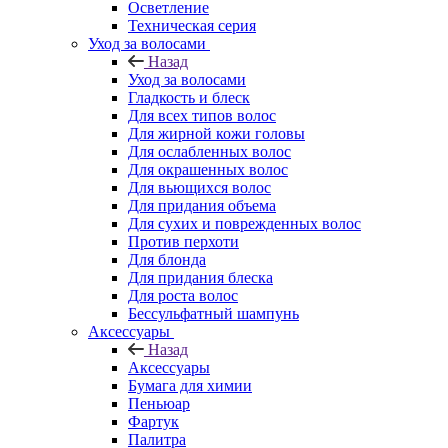
Осветление
Техническая серия
Уход за волосами
Назад
Уход за волосами
Гладкость и блеск
Для всех типов волос
Для жирной кожи головы
Для ослабленных волос
Для окрашенных волос
Для вьющихся волос
Для придания объема
Для сухих и поврежденных волос
Против перхоти
Для блонда
Для придания блеска
Для роста волос
Бессульфатный шампунь
Аксессуары
Назад
Аксессуары
Бумага для химии
Пеньюар
Фартук
Палитра