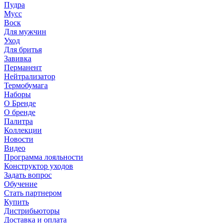
Пудра
Мусс
Воск
Для мужчин
Уход
Для бритья
Завивка
Перманент
Нейтрализатор
Термобумага
Наборы
О Бренде
О бренде
Палитра
Коллекции
Новости
Видео
Программа лояльности
Конструктор уходов
Задать вопрос
Обучение
Стать партнером
Купить
Дистрибьюторы
Доставка и оплата