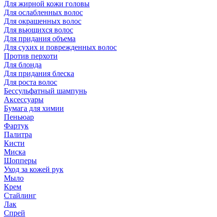
Для жирной кожи головы
Для ослабленных волос
Для окрашенных волос
Для вьющихся волос
Для придания объема
Для сухих и поврежденных волос
Против перхоти
Для блонда
Для придания блеска
Для роста волос
Бессульфатный шампунь
Аксессуары
Бумага для химии
Пеньюар
Фартук
Палитра
Кисти
Миска
Шопперы
Уход за кожей рук
Мыло
Крем
Стайлинг
Лак
Спрей