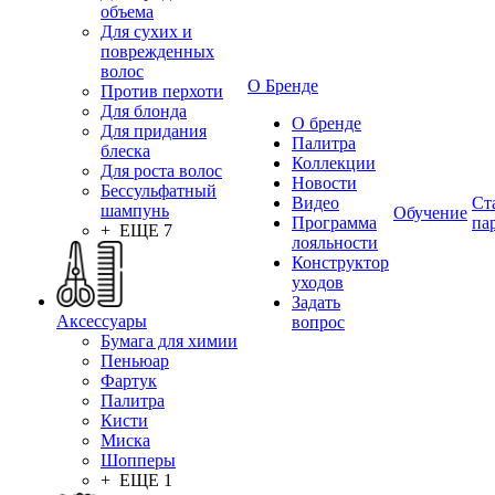
объема
Для сухих и
поврежденных
волос
О Бренде
Против перхоти
Для блонда
О бренде
Для придания
Палитра
блеска
Коллекции
Для роста волос
Новости
Бессульфатный
Видео
Ст
шампунь
Обучение
Программа
па
+ ЕЩЕ 7
лояльности
Конструктор
уходов
Задать
Аксессуары
вопрос
Бумага для химии
Пеньюар
Фартук
Палитра
Кисти
Миска
Шопперы
+ ЕЩЕ 1