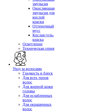
эмульсия
Окисляющая
эмульсия для
кислой
краски
Оттеночный
мусс
Кислая гель-
краска
Осветление
Техническая серия
Уход за волосами
Гладкость и блеск
Для всех типов
волос
Для жирной кожи
головы
Для ослабленных
волос
Для окрашенных
волос