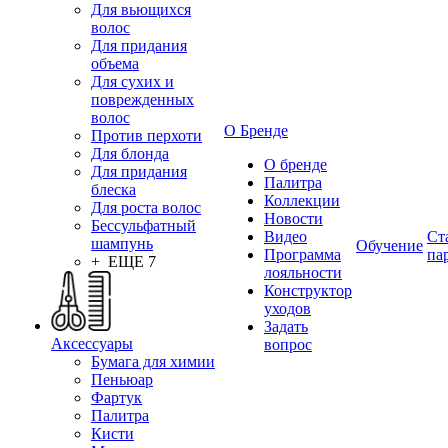
Для вьющихся
волос
Для придания
объема
Для сухих и
поврежденных
волос
О Бренде
Против перхоти
Для блонда
О бренде
Для придания
Палитра
блеска
Коллекции
Для роста волос
Новости
Бессульфатный
Видео
Ст
шампунь
Обучение
Программа
па
+ ЕЩЕ 7
лояльности
Конструктор
уходов
Задать
Аксессуары
вопрос
Бумага для химии
Пеньюар
Фартук
Палитра
Кисти