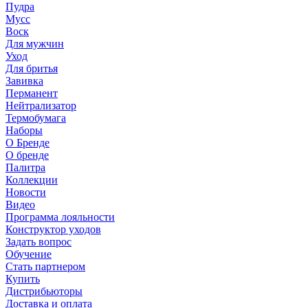
Пудра
Мусс
Воск
Для мужчин
Уход
Для бритья
Завивка
Перманент
Нейтрализатор
Термобумага
Наборы
О Бренде
О бренде
Палитра
Коллекции
Новости
Видео
Программа лояльности
Конструктор уходов
Задать вопрос
Обучение
Стать партнером
Купить
Дистрибьюторы
Доставка и оплата