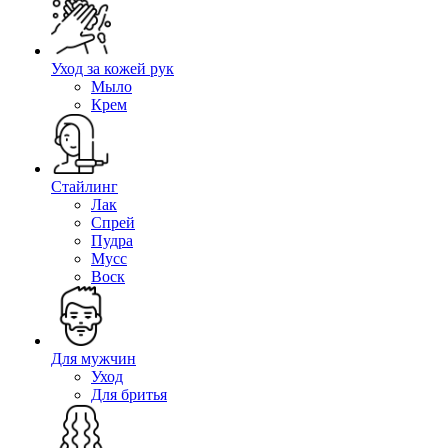
Уход за кожей рук
Мыло
Крем
Стайлинг
Лак
Спрей
Пудра
Мусс
Воск
Для мужчин
Уход
Для бритья