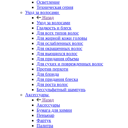
Осветление
Техническая серия
Уход за волосами
Назад
Уход за волосами
Гладкость и блеск
Для всех типов волос
Для жирной кожи головы
Для ослабленных волос
Для окрашенных волос
Для вьющихся волос
Для придания объема
Для сухих и поврежденных волос
Против перхоти
Для блонда
Для придания блеска
Для роста волос
Бессульфатный шампунь
Аксессуары
Назад
Аксессуары
Бумага для химии
Пеньюар
Фартук
Палитра