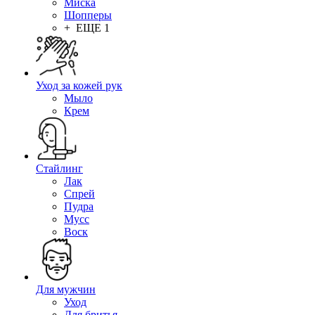
Миска
Шопперы
+ ЕЩЕ 1
Уход за кожей рук
Мыло
Крем
Стайлинг
Лак
Спрей
Пудра
Мусс
Воск
Для мужчин
Уход
Для бритья