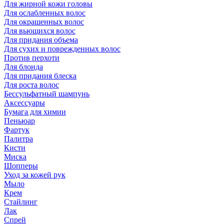
Для жирной кожи головы
Для ослабленных волос
Для окрашенных волос
Для вьющихся волос
Для придания объема
Для сухих и поврежденных волос
Против перхоти
Для блонда
Для придания блеска
Для роста волос
Бессульфатный шампунь
Аксессуары
Бумага для химии
Пеньюар
Фартук
Палитра
Кисти
Миска
Шопперы
Уход за кожей рук
Мыло
Крем
Стайлинг
Лак
Спрей