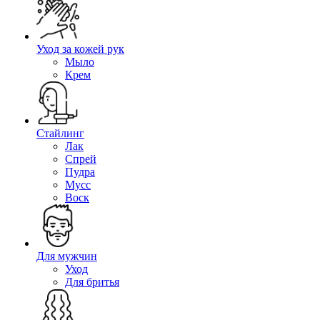
Уход за кожей рук
Мыло
Крем
Стайлинг
Лак
Спрей
Пудра
Мусс
Воск
Для мужчин
Уход
Для бритья