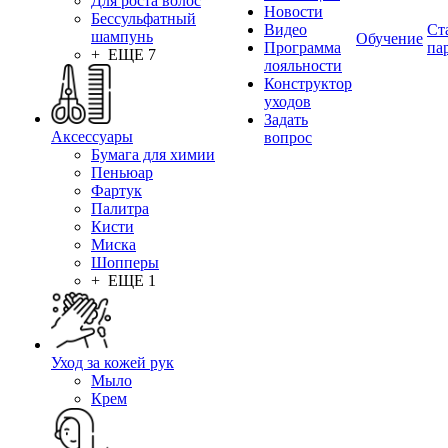
Для роста волос
Новости
Бессульфатный
Видео
Ст
шампунь
Обучение
Программа
па
+ ЕЩЕ 7
лояльности
Конструктор
уходов
Задать
Аксессуары
вопрос
Бумага для химии
Пеньюар
Фартук
Палитра
Кисти
Миска
Шопперы
+ ЕЩЕ 1
Уход за кожей рук
Мыло
Крем