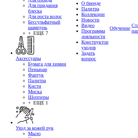
О бренде
Для придания
Палитра
блеска
Коллекции
Для роста волос
Новости
Бессульфатный
Видео
Ст
шампунь
Обучение
Программа
па
+ ЕЩЕ 7
лояльности
Конструктор
уходов
Задать
Аксессуары
вопрос
Бумага для химии
Пеньюар
Фартук
Палитра
Кисти
Миска
Шопперы
+ ЕЩЕ 1
Уход за кожей рук
Мыло