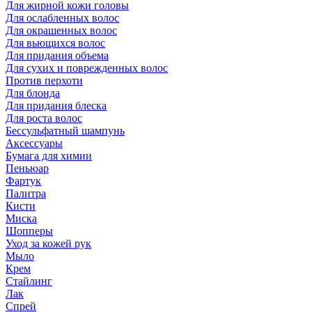
Для жирной кожи головы
Для ослабленных волос
Для окрашенных волос
Для вьющихся волос
Для придания объема
Для сухих и поврежденных волос
Против перхоти
Для блонда
Для придания блеска
Для роста волос
Бессульфатный шампунь
Аксессуары
Бумага для химии
Пеньюар
Фартук
Палитра
Кисти
Миска
Шопперы
Уход за кожей рук
Мыло
Крем
Стайлинг
Лак
Спрей