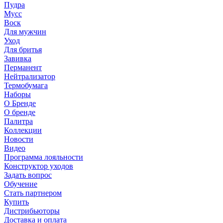
Пудра
Мусс
Воск
Для мужчин
Уход
Для бритья
Завивка
Перманент
Нейтрализатор
Термобумага
Наборы
О Бренде
О бренде
Палитра
Коллекции
Новости
Видео
Программа лояльности
Конструктор уходов
Задать вопрос
Обучение
Стать партнером
Купить
Дистрибьюторы
Доставка и оплата