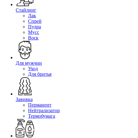
Стайлинг
Лак
Спрей
Пудра
Мусс
Воск
Для мужчин
Уход
Для бритья
Завивка
Перманент
Нейтрализатор
Термобумага