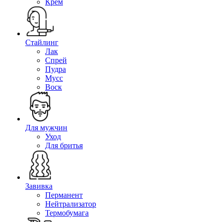
Крем
Стайлинг
Лак
Спрей
Пудра
Мусс
Воск
Для мужчин
Уход
Для бритья
Завивка
Перманент
Нейтрализатор
Термобумага