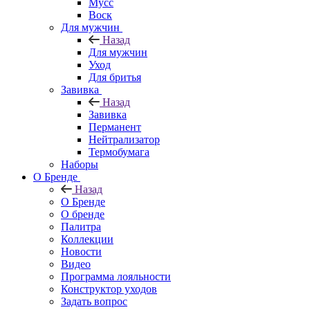
Мусс
Воск
Для мужчин
Назад
Для мужчин
Уход
Для бритья
Завивка
Назад
Завивка
Перманент
Нейтрализатор
Термобумага
Наборы
О Бренде
Назад
О Бренде
О бренде
Палитра
Коллекции
Новости
Видео
Программа лояльности
Конструктор уходов
Задать вопрос