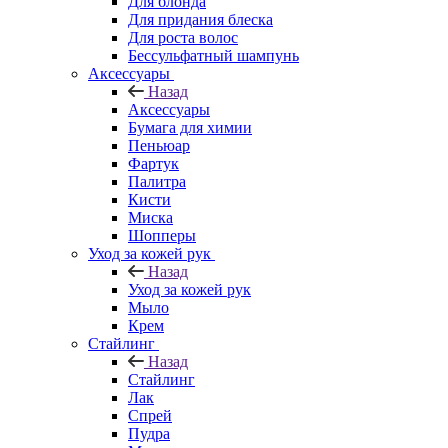
Для блонда
Для придания блеска
Для роста волос
Бессульфатный шампунь
Аксессуары
Назад
Аксессуары
Бумага для химии
Пеньюар
Фартук
Палитра
Кисти
Миска
Шопперы
Уход за кожей рук
Назад
Уход за кожей рук
Мыло
Крем
Стайлинг
Назад
Стайлинг
Лак
Спрей
Пудра