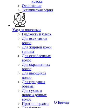
краска
Осветление
Техническая серия
Уход за волосами
Гладкость и блеск
Для всех типов
волос
Для жирной кожи
головы
Для ослабленных
волос
Для окрашенных
волос
Для вьющихся
волос
Для придания
объема
Для сухих и
поврежденных
волос
О Бренде
Против перхоти
Для блонда