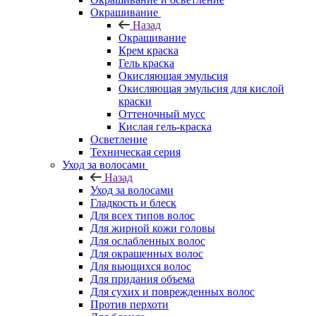
Окрашивание
Назад
Окрашивание
Крем краска
Гель краска
Окисляющая эмульсия
Окисляющая эмульсия для кислой
краски
Оттеночный мусс
Кислая гель-краска
Осветление
Техническая серия
Уход за волосами
Назад
Уход за волосами
Гладкость и блеск
Для всех типов волос
Для жирной кожи головы
Для ослабленных волос
Для окрашенных волос
Для вьющихся волос
Для придания объема
Для сухих и поврежденных волос
Против перхоти