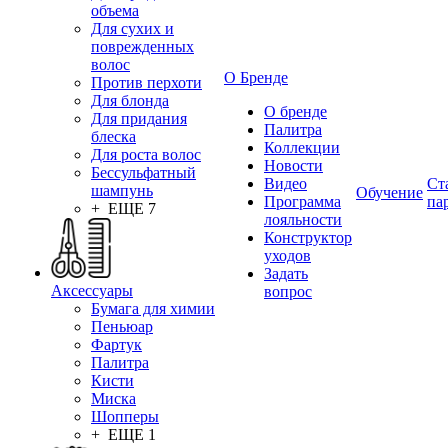
объема
Для сухих и
поврежденных
волос
О Бренде
Против перхоти
Для блонда
О бренде
Для придания
Палитра
блеска
Коллекции
Для роста волос
Новости
Бессульфатный
Видео
Ст
шампунь
Обучение
Программа
па
+ ЕЩЕ 7
лояльности
Конструктор
уходов
Задать
Аксессуары
вопрос
Бумага для химии
Пеньюар
Фартук
Палитра
Кисти
Миска
Шопперы
+ ЕЩЕ 1