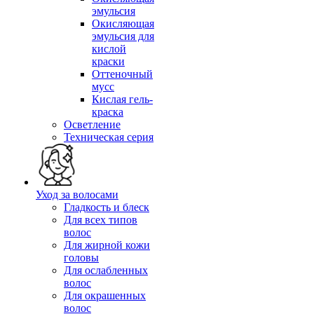
эмульсия
Окисляющая
эмульсия для
кислой
краски
Оттеночный
мусс
Кислая гель-
краска
Осветление
Техническая серия
Уход за волосами
Гладкость и блеск
Для всех типов
волос
Для жирной кожи
головы
Для ослабленных
волос
Для окрашенных
волос