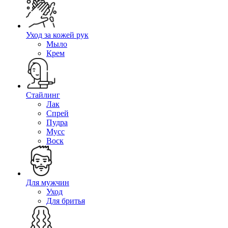
Уход за кожей рук
Мыло
Крем
Стайлинг
Лак
Спрей
Пудра
Мусс
Воск
Для мужчин
Уход
Для бритья