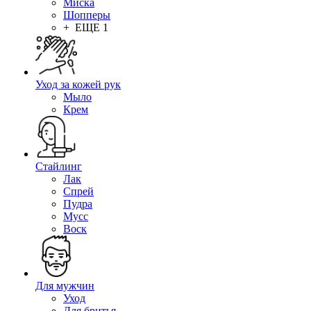
Миска
Шопперы
+ ЕЩЕ 1
Уход за кожей рук
Мыло
Крем
Стайлинг
Лак
Спрей
Пудра
Мусс
Воск
Для мужчин
Уход
Для бритья