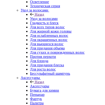
Осветление
Техническая серия
Уход за волосами
Назад
Уход за волосами
Гладкость и блеск
Для всех типов волос
Для жирной кожи головы
Для ослабленных волос
Для окрашенных волос
Для вьющихся волос
Для придания объема
Для сухих и поврежденных волос
Против перхоти
Для блонда
Для придания блеска
Для роста волос
Бессульфатный шампунь
Аксессуары
Назад
Аксессуары
Бумага для химии
Пеньюар
Фартук
Палитра