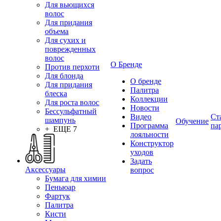
Для вьющихся
волос
Для придания
объема
Для сухих и
поврежденных
волос
О Бренде
Против перхоти
Для блонда
О бренде
Для придания
Палитра
блеска
Коллекции
Для роста волос
Новости
Бессульфатный
Видео
Ст
шампунь
Обучение
Программа
па
+ ЕЩЕ 7
лояльности
Конструктор
уходов
Задать
Аксессуары
вопрос
Бумага для химии
Пеньюар
Фартук
Палитра
Кисти