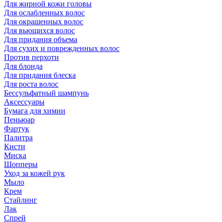
Для жирной кожи головы
Для ослабленных волос
Для окрашенных волос
Для вьющихся волос
Для придания объема
Для сухих и поврежденных волос
Против перхоти
Для блонда
Для придания блеска
Для роста волос
Бессульфатный шампунь
Аксессуары
Бумага для химии
Пеньюар
Фартук
Палитра
Кисти
Миска
Шопперы
Уход за кожей рук
Мыло
Крем
Стайлинг
Лак
Спрей