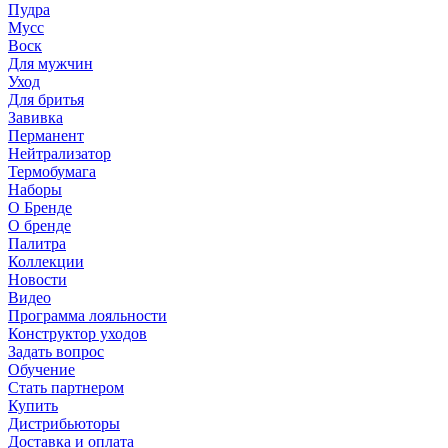
Пудра
Мусс
Воск
Для мужчин
Уход
Для бритья
Завивка
Перманент
Нейтрализатор
Термобумага
Наборы
О Бренде
О бренде
Палитра
Коллекции
Новости
Видео
Программа лояльности
Конструктор уходов
Задать вопрос
Обучение
Стать партнером
Купить
Дистрибьюторы
Доставка и оплата