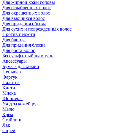
Для жирной кожи головы
Для ослабленных волос
Для окрашенных волос
Для вьющихся волос
Для придания объема
Для сухих и поврежденных волос
Против перхоти
Для блонда
Для придания блеска
Для роста волос
Бессульфатный шампунь
Аксессуары
Бумага для химии
Пеньюар
Фартук
Палитра
Кисти
Миска
Шопперы
Уход за кожей рук
Мыло
Крем
Стайлинг
Лак
Спрей