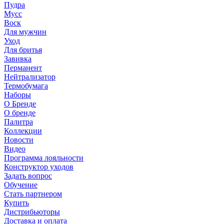
Пудра
Мусс
Воск
Для мужчин
Уход
Для бритья
Завивка
Перманент
Нейтрализатор
Термобумага
Наборы
О Бренде
О бренде
Палитра
Коллекции
Новости
Видео
Программа лояльности
Конструктор уходов
Задать вопрос
Обучение
Стать партнером
Купить
Дистрибьюторы
Доставка и оплата