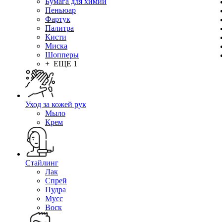
Бумага для химии
Пеньюар
Фартук
Палитра
Кисти
Миска
Шопперы
+ ЕЩЕ 1
Уход за кожей рук
Мыло
Крем
Стайлинг
Лак
Спрей
Пудра
Мусс
Воск