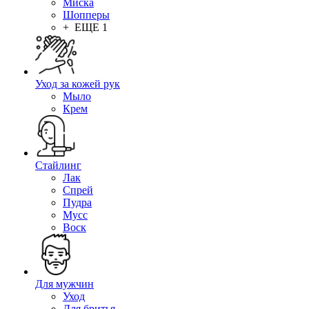
Миска
Шопперы
+ ЕЩЕ 1
Уход за кожей рук
Мыло
Крем
Стайлинг
Лак
Спрей
Пудра
Мусс
Воск
Для мужчин
Уход
Для бритья