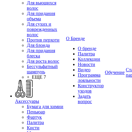
Для вьющихся
волос
Для придания
объема
Для сухих и
поврежденных
волос
О Бренде
Против перхоти
Для блонда
О бренде
Для придания
Палитра
блеска
Коллекции
Для роста волос
Новости
Бессульфатный
Видео
Ст
шампунь
Обучение
Программа
па
+ ЕЩЕ 7
лояльности
Конструктор
уходов
Задать
Аксессуары
вопрос
Бумага для химии
Пеньюар
Фартук
Палитра
Кисти