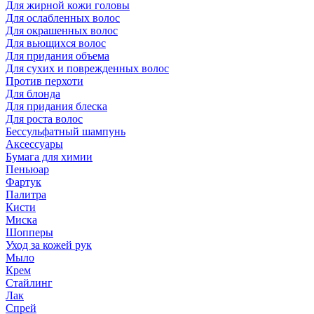
Для жирной кожи головы
Для ослабленных волос
Для окрашенных волос
Для вьющихся волос
Для придания объема
Для сухих и поврежденных волос
Против перхоти
Для блонда
Для придания блеска
Для роста волос
Бессульфатный шампунь
Аксессуары
Бумага для химии
Пеньюар
Фартук
Палитра
Кисти
Миска
Шопперы
Уход за кожей рук
Мыло
Крем
Стайлинг
Лак
Спрей