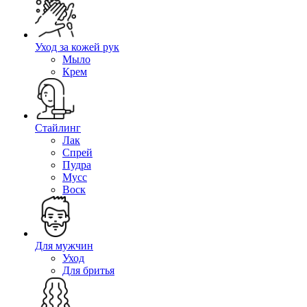
Уход за кожей рук
Мыло
Крем
Стайлинг
Лак
Спрей
Пудра
Мусс
Воск
Для мужчин
Уход
Для бритья