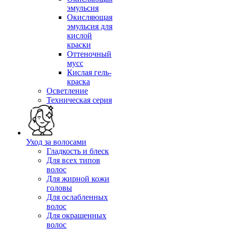
эмульсия
Окисляющая
эмульсия для
кислой
краски
Оттеночный
мусс
Кислая гель-
краска
Осветление
Техническая серия
Уход за волосами
Гладкость и блеск
Для всех типов
волос
Для жирной кожи
головы
Для ослабленных
волос
Для окрашенных
волос