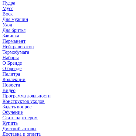
Пудра
Мусс
Воск
Для мужчин
Уход
Для бритья
Завивка
Перманент
Нейтрализатор
Термобумага
Наборы
О Бренде
О бренде
Палитра
Коллекции
Новости
Видео
Программа лояльности
Конструктор уходов
Задать вопрос
Обучение
Стать партнером
Купить
Дистрибьюторы
Доставка и оплата