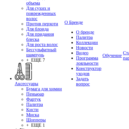
объема
Для сухих и
поврежденных
волос
О Бренде
Против перхоти
Для блонда
О бренде
Для придания
Палитра
блеска
Коллекции
Для роста волос
Новости
Бессульфатный
Видео
Ст
шампунь
Обучение
Программа
па
+ ЕЩЕ 7
лояльности
Конструктор
уходов
Задать
Аксессуары
вопрос
Бумага для химии
Пеньюар
Фартук
Палитра
Кисти
Миска
Шопперы
+ ЕЩЕ 1