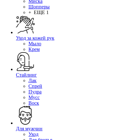
Миска
Шопперы
+ ЕЩЕ 1
Уход за кожей рук
Мыло
Крем
Стайлинг
Лак
Спрей
Пудра
Мусс
Воск
Для мужчин
Уход
Для бритья