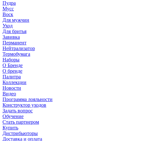
Пудра
Мусс
Воск
Для мужчин
Уход
Для бритья
Завивка
Перманент
Нейтрализатор
Термобумага
Наборы
О Бренде
О бренде
Палитра
Коллекции
Новости
Видео
Программа лояльности
Конструктор уходов
Задать вопрос
Обучение
Стать партнером
Купить
Дистрибьюторы
Доставка и оплата