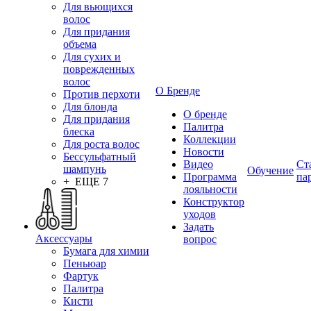
Для вьющихся
волос
Для придания
объема
Для сухих и
поврежденных
волос
О Бренде
Против перхоти
Для блонда
О бренде
Для придания
Палитра
блеска
Коллекции
Для роста волос
Новости
Бессульфатный
Видео
Ст
шампунь
Обучение
Программа
па
+ ЕЩЕ 7
лояльности
Конструктор
уходов
Задать
Аксессуары
вопрос
Бумага для химии
Пеньюар
Фартук
Палитра
Кисти