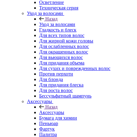
Осветление
Техническая серия
Уход за волосами
Назад
Уход за волосами
Гладкость и блеск
Для всех типов волос
Для жирной кожи головы
Для ослабленных волос
Для окрашенных волос
Для вьющихся волос
Для придания объема
Для сухих и поврежденных волос
Против перхоти
Для блонда
Для придания блеска
Для роста волос
Бессульфатный шампунь
Аксессуары
Назад
Аксессуары
Бумага для химии
Пеньюар
Фартук
Палитра