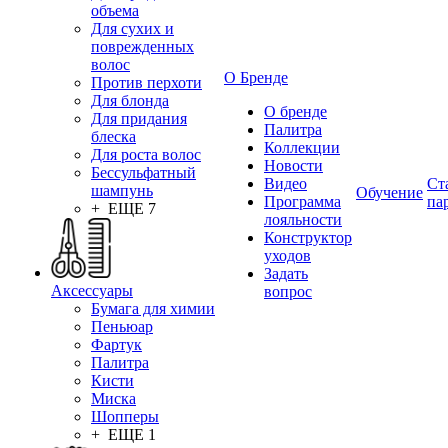
объема
Для сухих и
поврежденных
волос
О Бренде
Против перхоти
Для блонда
О бренде
Для придания
Палитра
блеска
Коллекции
Для роста волос
Новости
Бессульфатный
Видео
Ст
шампунь
Обучение
Программа
па
+ ЕЩЕ 7
лояльности
Конструктор
уходов
Задать
Аксессуары
вопрос
Бумага для химии
Пеньюар
Фартук
Палитра
Кисти
Миска
Шопперы
+ ЕЩЕ 1