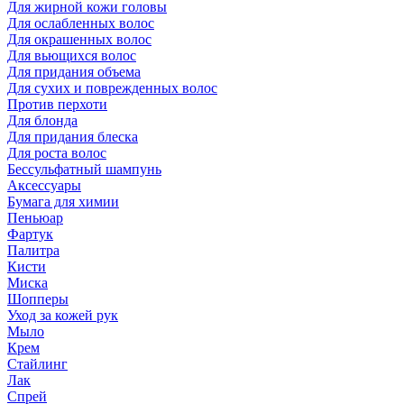
Для жирной кожи головы
Для ослабленных волос
Для окрашенных волос
Для вьющихся волос
Для придания объема
Для сухих и поврежденных волос
Против перхоти
Для блонда
Для придания блеска
Для роста волос
Бессульфатный шампунь
Аксессуары
Бумага для химии
Пеньюар
Фартук
Палитра
Кисти
Миска
Шопперы
Уход за кожей рук
Мыло
Крем
Стайлинг
Лак
Спрей