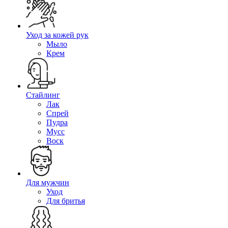
Уход за кожей рук
Мыло
Крем
Стайлинг
Лак
Спрей
Пудра
Мусс
Воск
Для мужчин
Уход
Для бритья