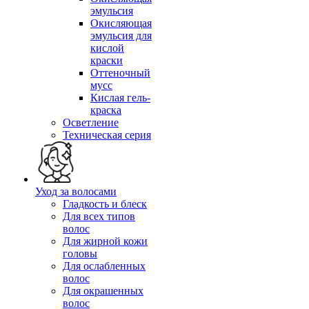
эмульсия
Окисляющая
эмульсия для
кислой
краски
Оттеночный
мусс
Кислая гель-
краска
Осветление
Техническая серия
Уход за волосами
Гладкость и блеск
Для всех типов
волос
Для жирной кожи
головы
Для ослабленных
волос
Для окрашенных
волос