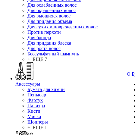
Для ослабленных волос
Для окрашенных волос
Для вьющихся волос
Для придания объема
Для сухих и поврежденных волос
Против перхоти
Для блонда
Для придания блеска
Для роста волос
Бессульфатный шампунь
+ ЕЩЕ 7
О Б
Аксессуары
Бумага для химии
Пеньюар
Фартук
Палитра
Кисти
Миска
Шопперы
+ ЕЩЕ 1