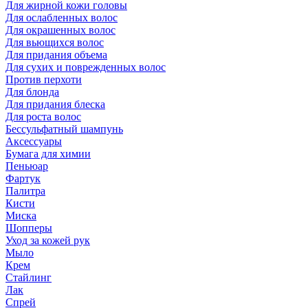
Для жирной кожи головы
Для ослабленных волос
Для окрашенных волос
Для вьющихся волос
Для придания объема
Для сухих и поврежденных волос
Против перхоти
Для блонда
Для придания блеска
Для роста волос
Бессульфатный шампунь
Аксессуары
Бумага для химии
Пеньюар
Фартук
Палитра
Кисти
Миска
Шопперы
Уход за кожей рук
Мыло
Крем
Стайлинг
Лак
Спрей