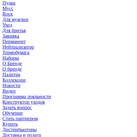
Пудра
Мусс
Воск
Для мужчин
Уход
Для бритья
Завивка
Перманент
Нейтрализатор
Термобумага
Наборы
О Бренде
О бренде
Палитра
Коллекции
Новости
Видео
Программа лояльности
Конструктор уходов
Задать вопрос
Обучение
Стать партнером
Купить
Дистрибьюторы
Доставка и оплата