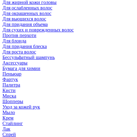
Для жирной кожи головы
Для ослабленных волос
Для окрашенных волос
Для вьющихся волос
Для придания объема
Для сухих и поврежденных волос
Против перхоти
Для блонда
Для придания блеска
Для роста волос
Бессульфатный шампунь
Аксессуары
Бумага для химии
Пеньюар
Фартук
Палитра
Кисти
Миска
Шопперы
Уход за кожей рук
Мыло
Крем
Стайлинг
Лак
Спрей