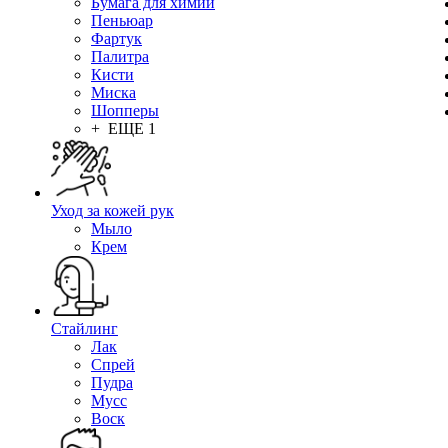
Бумага для химии
Пеньюар
Фартук
Палитра
Кисти
Миска
Шопперы
+ ЕЩЕ 1
Уход за кожей рук
Мыло
Крем
Стайлинг
Лак
Спрей
Пудра
Мусс
Воск