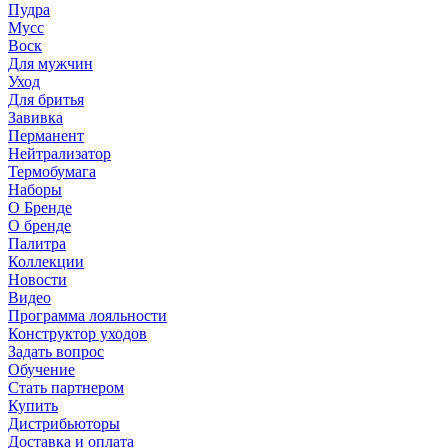
Пудра
Мусс
Воск
Для мужчин
Уход
Для бритья
Завивка
Перманент
Нейтрализатор
Термобумага
Наборы
О Бренде
О бренде
Палитра
Коллекции
Новости
Видео
Программа лояльности
Конструктор уходов
Задать вопрос
Обучение
Стать партнером
Купить
Дистрибьюторы
Доставка и оплата