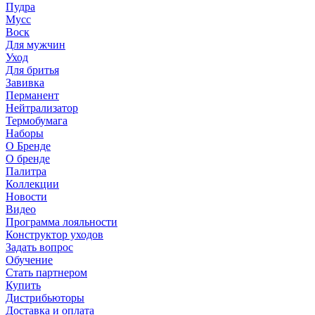
Пудра
Мусс
Воск
Для мужчин
Уход
Для бритья
Завивка
Перманент
Нейтрализатор
Термобумага
Наборы
О Бренде
О бренде
Палитра
Коллекции
Новости
Видео
Программа лояльности
Конструктор уходов
Задать вопрос
Обучение
Стать партнером
Купить
Дистрибьюторы
Доставка и оплата