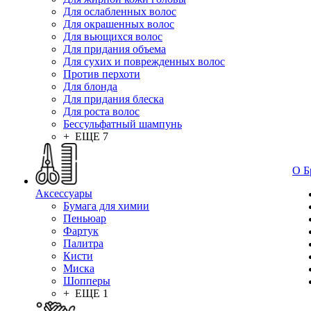
Для ослабленных волос
Для окрашенных волос
Для вьющихся волос
Для придания объема
Для сухих и поврежденных волос
Против перхоти
Для блонда
Для придания блеска
Для роста волос
Бессульфатный шампунь
+ ЕЩЕ 7
О Б
Аксессуары
Бумага для химии
Пеньюар
Фартук
Палитра
Кисти
Миска
Шопперы
+ ЕЩЕ 1