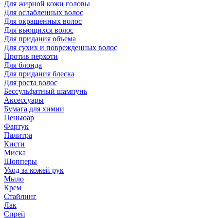
Для жирной кожи головы
Для ослабленных волос
Для окрашенных волос
Для вьющихся волос
Для придания объема
Для сухих и поврежденных волос
Против перхоти
Для блонда
Для придания блеска
Для роста волос
Бессульфатный шампунь
Аксессуары
Бумага для химии
Пеньюар
Фартук
Палитра
Кисти
Миска
Шопперы
Уход за кожей рук
Мыло
Крем
Стайлинг
Лак
Спрей