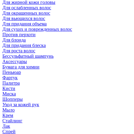
Для жирной кожи головы
Для ослабленных волос
Для окрашенных волос
Для вьющихся волос
Для придания объема
Для сухих и поврежденных волос
Против перхоти
Для блонда
Для придания блеска
Для роста волос
Бессульфатный шампунь
Аксессуары
Бумага для химии
Пеньюар
Фартук
Палитра
Кисти
Миска
Шопперы
Уход за кожей рук
Мыло
Крем
Стайлинг
Лак
Спрей