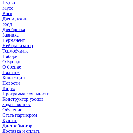
Пудра
Мусс
Воск
Для мужчин
Уход
Для бритья
Завивка
Перманент
Нейтрализатор
Термобумага
Наборы
О Бренде
О бренде
Палитра
Коллекции
Новости
Видео
Программа лояльности
Конструктор уходов
Задать вопрос
Обучение
Стать партнером
Купить
Дистрибьюторы
Доставка и оплата