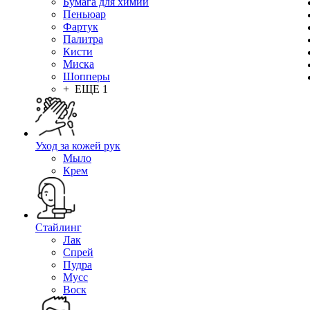
Бумага для химии
Пеньюар
Фартук
Палитра
Кисти
Миска
Шопперы
+ ЕЩЕ 1
Уход за кожей рук
Мыло
Крем
Стайлинг
Лак
Спрей
Пудра
Мусс
Воск