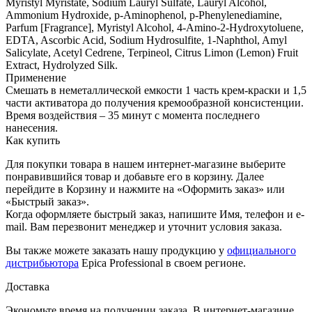
Myristyl Myristate, Sodium Lauryl Sulfate, Lauryl Alcohol,
Ammonium Hydroxide, p-Aminophenol, p-Phenylenediamine,
Parfum [Fragrance], Myristyl Alcohol, 4-Amino-2-Hydroxytoluene,
EDTA, Ascorbic Acid, Sodium Hydrosulfite, 1-Naphthol, Amyl
Salicylate, Acetyl Cedrene, Terpineol, Citrus Limon (Lemon) Fruit
Extract, Hydrolyzed Silk.
Применение
Смешать в неметаллической емкости 1 часть крем-краски и 1,5
части активатора до получения кремообразной консистенции.
Время воздействия – 35 минут с момента последнего
нанесения.
Как купить
Для покупки товара в нашем интернет-магазине выберите
понравившийся товар и добавьте его в корзину. Далее
перейдите в Корзину и нажмите на «Оформить заказ» или
«Быстрый заказ».
Когда оформляете быстрый заказ, напишите Имя, телефон и e-
mail. Вам перезвонит менеджер и уточнит условия заказа.
Вы также можете заказать нашу продукцию у
официального
дистрибьютора
Epica Professional в своем регионе.
Доставка
Экономьте время на получении заказа. В интернет-магазине