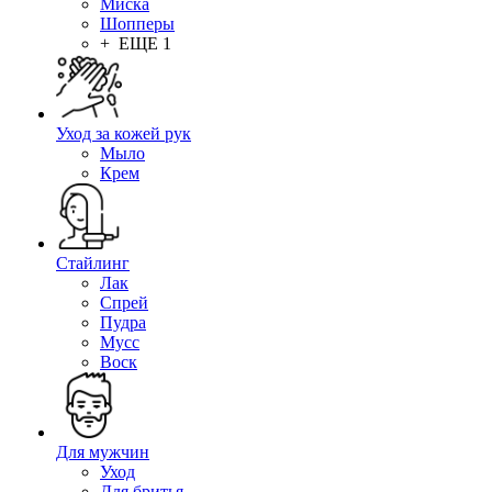
Миска
Шопперы
+ ЕЩЕ 1
Уход за кожей рук
Мыло
Крем
Стайлинг
Лак
Спрей
Пудра
Мусс
Воск
Для мужчин
Уход
Для бритья