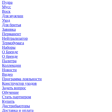
Пудра
Мусс
Воск
Для мужчин
Уход
Для бритья
Завивка
Перманент
Нейтрализатор
Термобумага
Наборы
О Бренде
О бренде
Палитра
Коллекции
Новости
Видео
Программа лояльности
Конструктор уходов
Задать вопрос
Обучение
Стать партнером
Купить
Дистрибьюторы
Доставка и оплата