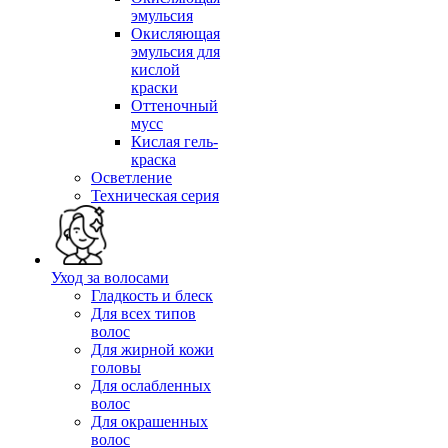
эмульсия
Окисляющая
эмульсия для
кислой
краски
Оттеночный
мусс
Кислая гель-
краска
Осветление
Техническая серия
Уход за волосами
Гладкость и блеск
Для всех типов
волос
Для жирной кожи
головы
Для ослабленных
волос
Для окрашенных
волос