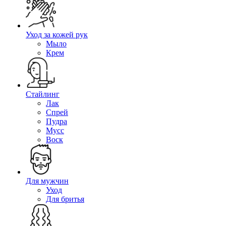
Уход за кожей рук
Мыло
Крем
Стайлинг
Лак
Спрей
Пудра
Мусс
Воск
Для мужчин
Уход
Для бритья