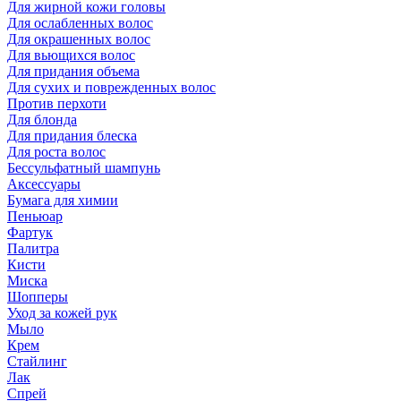
Для жирной кожи головы
Для ослабленных волос
Для окрашенных волос
Для вьющихся волос
Для придания объема
Для сухих и поврежденных волос
Против перхоти
Для блонда
Для придания блеска
Для роста волос
Бессульфатный шампунь
Аксессуары
Бумага для химии
Пеньюар
Фартук
Палитра
Кисти
Миска
Шопперы
Уход за кожей рук
Мыло
Крем
Стайлинг
Лак
Спрей