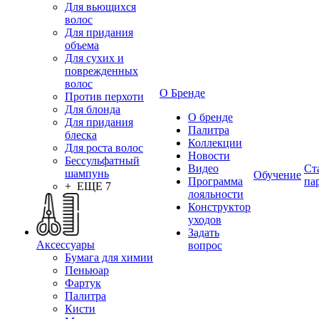
Для вьющихся
волос
Для придания
объема
Для сухих и
поврежденных
волос
О Бренде
Против перхоти
Для блонда
О бренде
Для придания
Палитра
блеска
Коллекции
Для роста волос
Новости
Бессульфатный
Видео
Ст
шампунь
Обучение
Программа
па
+ ЕЩЕ 7
лояльности
Конструктор
уходов
Задать
Аксессуары
вопрос
Бумага для химии
Пеньюар
Фартук
Палитра
Кисти