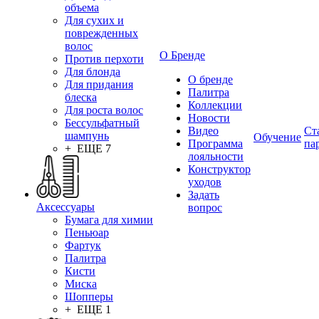
объема
Для сухих и
поврежденных
волос
О Бренде
Против перхоти
Для блонда
О бренде
Для придания
Палитра
блеска
Коллекции
Для роста волос
Новости
Бессульфатный
Видео
Ст
шампунь
Обучение
Программа
па
+ ЕЩЕ 7
лояльности
Конструктор
уходов
Задать
Аксессуары
вопрос
Бумага для химии
Пеньюар
Фартук
Палитра
Кисти
Миска
Шопперы
+ ЕЩЕ 1