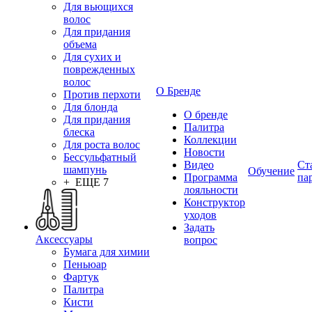
Для вьющихся
волос
Для придания
объема
Для сухих и
поврежденных
волос
О Бренде
Против перхоти
Для блонда
О бренде
Для придания
Палитра
блеска
Коллекции
Для роста волос
Новости
Бессульфатный
Видео
Ст
шампунь
Обучение
Программа
па
+ ЕЩЕ 7
лояльности
Конструктор
уходов
Задать
Аксессуары
вопрос
Бумага для химии
Пеньюар
Фартук
Палитра
Кисти