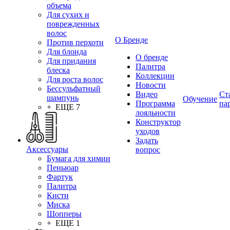
объема
Для сухих и
поврежденных
волос
О Бренде
Против перхоти
Для блонда
О бренде
Для придания
Палитра
блеска
Коллекции
Для роста волос
Новости
Бессульфатный
Видео
Ст
шампунь
Обучение
Программа
па
+ ЕЩЕ 7
лояльности
Конструктор
уходов
Задать
Аксессуары
вопрос
Бумага для химии
Пеньюар
Фартук
Палитра
Кисти
Миска
Шопперы
+ ЕЩЕ 1