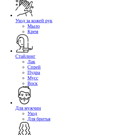
Уход за кожей рук
Мыло
Крем
Стайлинг
Лак
Спрей
Пудра
Мусс
Воск
Для мужчин
Уход
Для бритья