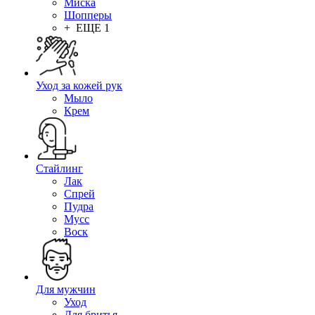
Миска
Шопперы
+ ЕЩЕ 1
Уход за кожей рук
Мыло
Крем
Стайлинг
Лак
Спрей
Пудра
Мусс
Воск
Для мужчин
Уход
Для бритья