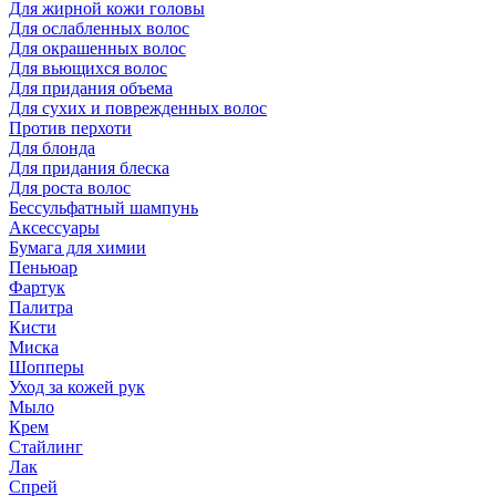
Для жирной кожи головы
Для ослабленных волос
Для окрашенных волос
Для вьющихся волос
Для придания объема
Для сухих и поврежденных волос
Против перхоти
Для блонда
Для придания блеска
Для роста волос
Бессульфатный шампунь
Аксессуары
Бумага для химии
Пеньюар
Фартук
Палитра
Кисти
Миска
Шопперы
Уход за кожей рук
Мыло
Крем
Стайлинг
Лак
Спрей