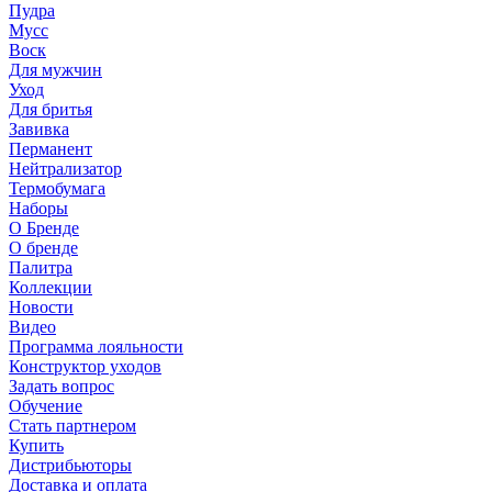
Пудра
Мусс
Воск
Для мужчин
Уход
Для бритья
Завивка
Перманент
Нейтрализатор
Термобумага
Наборы
О Бренде
О бренде
Палитра
Коллекции
Новости
Видео
Программа лояльности
Конструктор уходов
Задать вопрос
Обучение
Стать партнером
Купить
Дистрибьюторы
Доставка и оплата