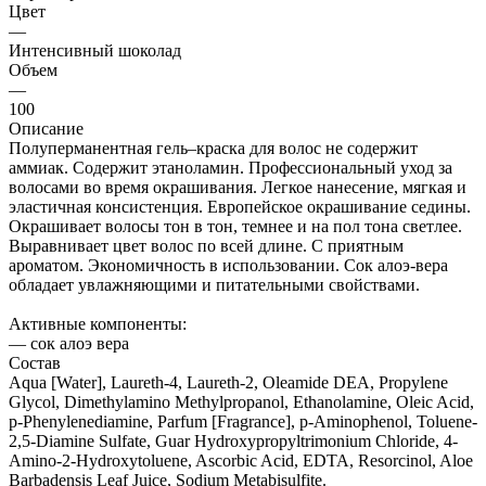
Цвет
—
Интенсивный шоколад
Объем
—
100
Описание
Полуперманентная гель–краска для волос не содержит
аммиак. Содержит этаноламин. Профессиональный уход за
волосами во время окрашивания. Легкое нанесение, мягкая и
эластичная консистенция. Европейское окрашивание седины.
Окрашивает волосы тон в тон, темнее и на пол тона светлее.
Выравнивает цвет волос по всей длине. С приятным
ароматом. Экономичность в использовании. Сок алоэ-вера
обладает увлажняющими и питательными свойствами.
Активные компоненты:
— сок алоэ вера
Состав
Aqua [Water], Laureth-4, Laureth-2, Oleamide DEA, Propylene
Glycol, Dimethylamino Methylpropanol, Ethanolamine, Oleic Acid,
p-Phenylenediamine, Parfum [Fragrance], p-Aminophenol, Toluene-
2,5-Diamine Sulfate, Guar Hydroxypropyltrimonium Chloride, 4-
Amino-2-Hydroxytoluene, Ascorbic Acid, EDTA, Resorcinol, Aloe
Barbadensis Leaf Juice, Sodium Metabisulfite.