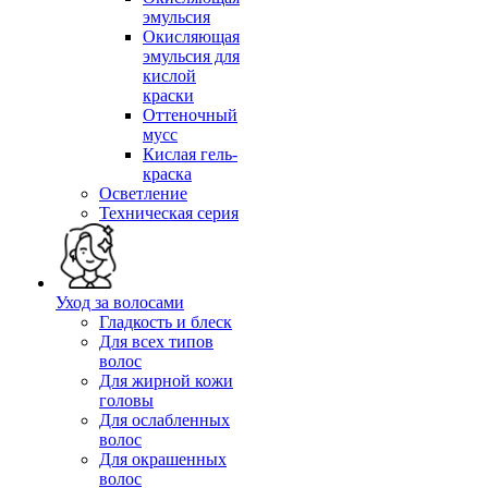
эмульсия
Окисляющая
эмульсия для
кислой
краски
Оттеночный
мусс
Кислая гель-
краска
Осветление
Техническая серия
Уход за волосами
Гладкость и блеск
Для всех типов
волос
Для жирной кожи
головы
Для ослабленных
волос
Для окрашенных
волос