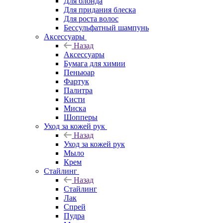
Для блонда
Для придания блеска
Для роста волос
Бессульфатный шампунь
Аксессуары
Назад
Аксессуары
Бумага для химии
Пеньюар
Фартук
Палитра
Кисти
Миска
Шопперы
Уход за кожей рук
Назад
Уход за кожей рук
Мыло
Крем
Стайлинг
Назад
Стайлинг
Лак
Спрей
Пудра