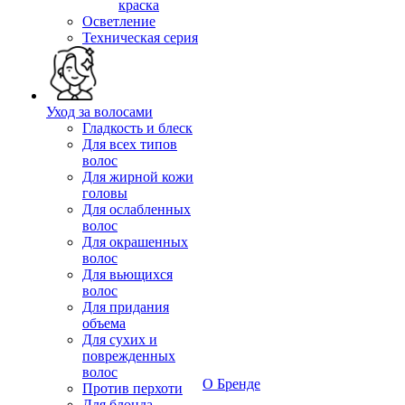
краска
Осветление
Техническая серия
Уход за волосами
Гладкость и блеск
Для всех типов
волос
Для жирной кожи
головы
Для ослабленных
волос
Для окрашенных
волос
Для вьющихся
волос
Для придания
объема
Для сухих и
поврежденных
волос
О Бренде
Против перхоти
Для блонда