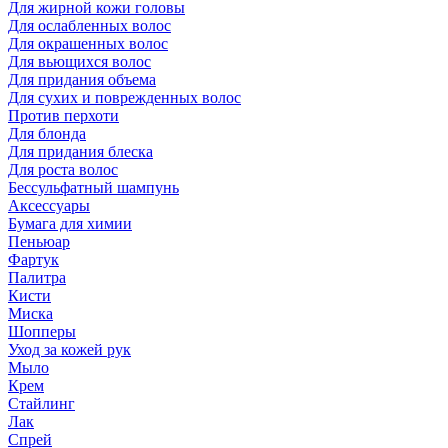
Для жирной кожи головы
Для ослабленных волос
Для окрашенных волос
Для вьющихся волос
Для придания объема
Для сухих и поврежденных волос
Против перхоти
Для блонда
Для придания блеска
Для роста волос
Бессульфатный шампунь
Аксессуары
Бумага для химии
Пеньюар
Фартук
Палитра
Кисти
Миска
Шопперы
Уход за кожей рук
Мыло
Крем
Стайлинг
Лак
Спрей