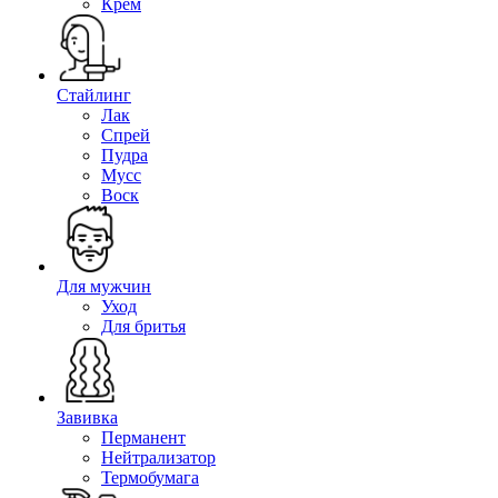
Крем
Стайлинг
Лак
Спрей
Пудра
Мусс
Воск
Для мужчин
Уход
Для бритья
Завивка
Перманент
Нейтрализатор
Термобумага