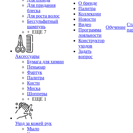
О бренде
Для придания
Палитра
блеска
Коллекции
Для роста волос
Новости
Бессульфатный
Видео
Ст
шампунь
Обучение
Программа
па
+ ЕЩЕ 7
лояльности
Конструктор
уходов
Задать
Аксессуары
вопрос
Бумага для химии
Пеньюар
Фартук
Палитра
Кисти
Миска
Шопперы
+ ЕЩЕ 1
Уход за кожей рук
Мыло