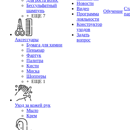
Для роста волос
Новости
Бессульфатный
Видео
Ст
шампунь
Обучение
Программа
па
+ ЕЩЕ 7
лояльности
Конструктор
уходов
Задать
Аксессуары
вопрос
Бумага для химии
Пеньюар
Фартук
Палитра
Кисти
Миска
Шопперы
+ ЕЩЕ 1
Уход за кожей рук
Мыло
Крем