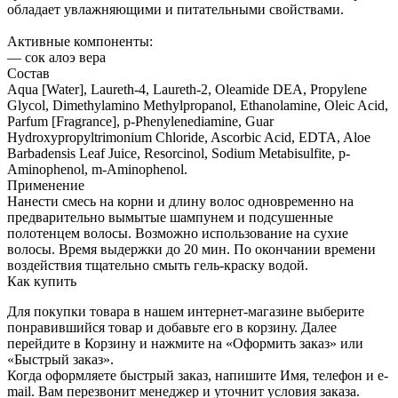
обладает увлажняющими и питательными свойствами.
Активные компоненты:
— сок алоэ вера
Состав
Aqua [Water], Laureth-4, Laureth-2, Oleamide DEA, Propylene
Glycol, Dimethylamino Methylpropanol, Ethanolamine, Oleic Acid,
Parfum [Fragrance], p-Phenylenediamine, Guar
Hydroxypropyltrimonium Chloride, Ascorbic Acid, EDTA, Aloe
Barbadensis Leaf Juice, Resorcinol, Sodium Metabisulfite, p-
Aminophenol, m-Aminophenol.
Применение
Нанести смесь на корни и длину волос одновременно на
предварительно вымытые шампунем и подсушенные
полотенцем волосы. Возможно использование на сухие
волосы. Время выдержки до 20 мин. По окончании времени
воздействия тщательно смыть гель-краску водой.
Как купить
Для покупки товара в нашем интернет-магазине выберите
понравившийся товар и добавьте его в корзину. Далее
перейдите в Корзину и нажмите на «Оформить заказ» или
«Быстрый заказ».
Когда оформляете быстрый заказ, напишите Имя, телефон и e-
mail. Вам перезвонит менеджер и уточнит условия заказа.