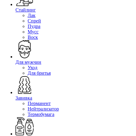
Стайлинг
Лак
Спрей
Пудра
Мусс
Воск
Для мужчин
Уход
Для бритья
Завивка
Перманент
Нейтрализатор
Термобумага