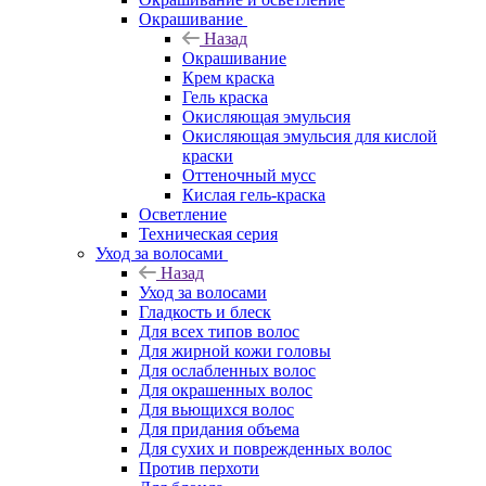
Окрашивание
Назад
Окрашивание
Крем краска
Гель краска
Окисляющая эмульсия
Окисляющая эмульсия для кислой
краски
Оттеночный мусс
Кислая гель-краска
Осветление
Техническая серия
Уход за волосами
Назад
Уход за волосами
Гладкость и блеск
Для всех типов волос
Для жирной кожи головы
Для ослабленных волос
Для окрашенных волос
Для вьющихся волос
Для придания объема
Для сухих и поврежденных волос
Против перхоти