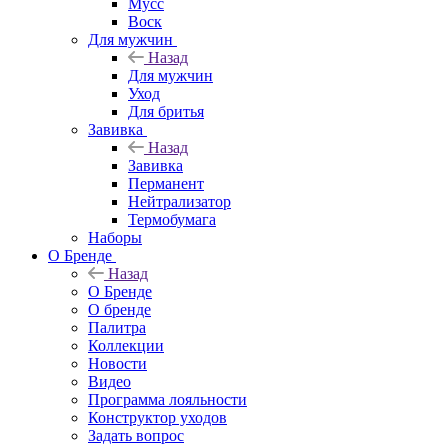
Мусс
Воск
Для мужчин
Назад
Для мужчин
Уход
Для бритья
Завивка
Назад
Завивка
Перманент
Нейтрализатор
Термобумага
Наборы
О Бренде
Назад
О Бренде
О бренде
Палитра
Коллекции
Новости
Видео
Программа лояльности
Конструктор уходов
Задать вопрос