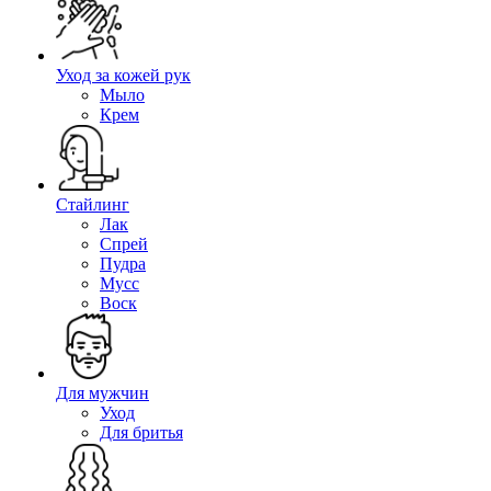
Уход за кожей рук
Мыло
Крем
Стайлинг
Лак
Спрей
Пудра
Мусс
Воск
Для мужчин
Уход
Для бритья