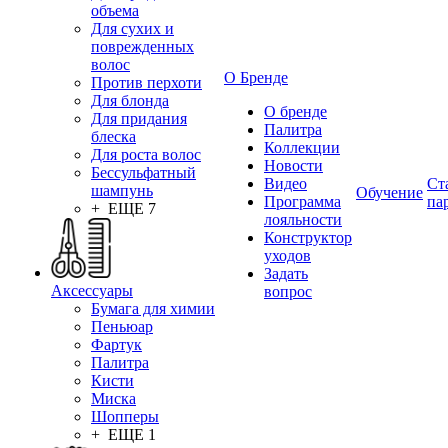
объема
Для сухих и
поврежденных
волос
О Бренде
Против перхоти
Для блонда
О бренде
Для придания
Палитра
блеска
Коллекции
Для роста волос
Новости
Бессульфатный
Видео
Ст
шампунь
Обучение
Программа
па
+ ЕЩЕ 7
лояльности
Конструктор
уходов
Задать
Аксессуары
вопрос
Бумага для химии
Пеньюар
Фартук
Палитра
Кисти
Миска
Шопперы
+ ЕЩЕ 1