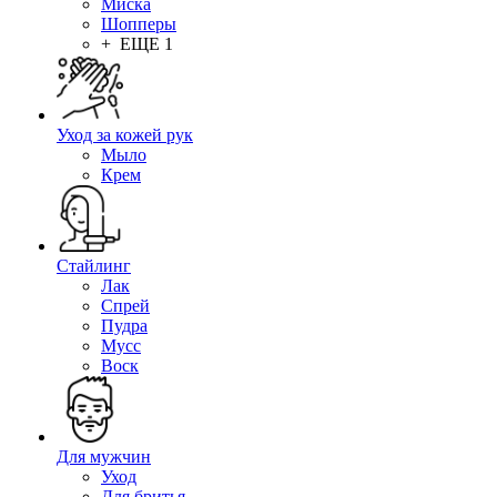
Миска
Шопперы
+ ЕЩЕ 1
Уход за кожей рук
Мыло
Крем
Стайлинг
Лак
Спрей
Пудра
Мусс
Воск
Для мужчин
Уход
Для бритья