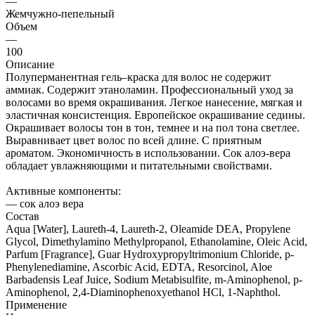
—
Жемчужно-пепельный
Объем
—
100
Описание
Полуперманентная гель–краска для волос не содержит
аммиак. Содержит этаноламин. Профессиональный уход за
волосами во время окрашивания. Легкое нанесение, мягкая и
эластичная консистенция. Европейское окрашивание седины.
Окрашивает волосы тон в тон, темнее и на пол тона светлее.
Выравнивает цвет волос по всей длине. С приятным
ароматом. Экономичность в использовании. Сок алоэ-вера
обладает увлажняющими и питательными свойствами.
Активные компоненты:
— сок алоэ вера
Состав
Aqua [Water], Laureth-4, Laureth-2, Oleamide DEA, Propylene
Glycol, Dimethylamino Methylpropanol, Ethanolamine, Oleic Acid,
Parfum [Fragrance], Guar Hydroxypropyltrimonium Chloride, p-
Phenylenediamine, Ascorbic Acid, EDTA, Resorcinol, Aloe
Barbadensis Leaf Juice, Sodium Metabisulfite, m-Aminophenol, p-
Aminophenol, 2,4-Diaminophenoxyethanol HCl, 1-Naphthol.
Применение