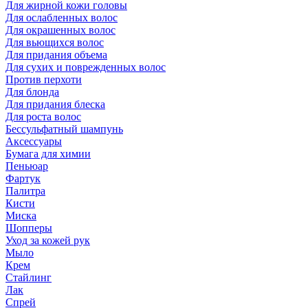
Для жирной кожи головы
Для ослабленных волос
Для окрашенных волос
Для вьющихся волос
Для придания объема
Для сухих и поврежденных волос
Против перхоти
Для блонда
Для придания блеска
Для роста волос
Бессульфатный шампунь
Аксессуары
Бумага для химии
Пеньюар
Фартук
Палитра
Кисти
Миска
Шопперы
Уход за кожей рук
Мыло
Крем
Стайлинг
Лак
Спрей