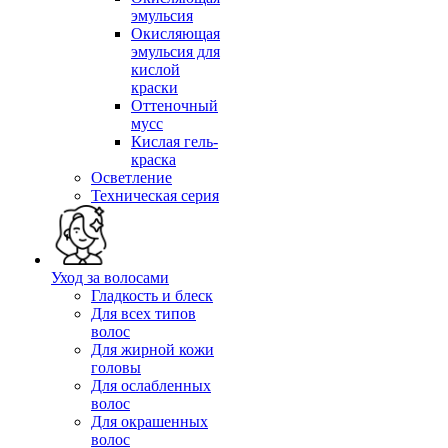
эмульсия
Окисляющая
эмульсия для
кислой
краски
Оттеночный
мусс
Кислая гель-
краска
Осветление
Техническая серия
Уход за волосами
Гладкость и блеск
Для всех типов
волос
Для жирной кожи
головы
Для ослабленных
волос
Для окрашенных
волос