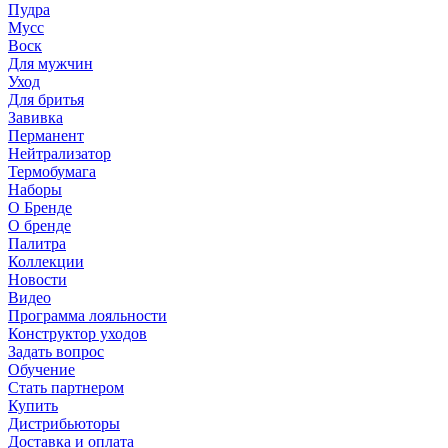
Пудра
Мусс
Воск
Для мужчин
Уход
Для бритья
Завивка
Перманент
Нейтрализатор
Термобумага
Наборы
О Бренде
О бренде
Палитра
Коллекции
Новости
Видео
Программа лояльности
Конструктор уходов
Задать вопрос
Обучение
Стать партнером
Купить
Дистрибьюторы
Доставка и оплата