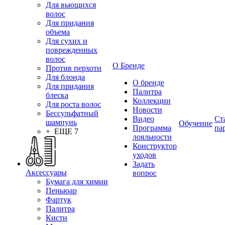
Для вьющихся
волос
Для придания
объема
Для сухих и
поврежденных
волос
О Бренде
Против перхоти
Для блонда
О бренде
Для придания
Палитра
блеска
Коллекции
Для роста волос
Новости
Бессульфатный
Видео
Ст
шампунь
Обучение
Программа
па
+ ЕЩЕ 7
лояльности
Конструктор
уходов
Задать
Аксессуары
вопрос
Бумага для химии
Пеньюар
Фартук
Палитра
Кисти