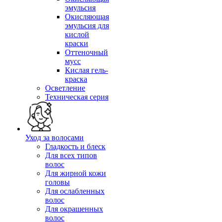
эмульсия
Окисляющая
эмульсия для
кислой
краски
Оттеночный
мусс
Кислая гель-
краска
Осветление
Техническая серия
Уход за волосами
Гладкость и блеск
Для всех типов
волос
Для жирной кожи
головы
Для ослабленных
волос
Для окрашенных
волос