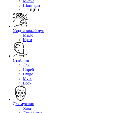
Миска
Шопперы
+ ЕЩЕ 1
Уход за кожей рук
Мыло
Крем
Стайлинг
Лак
Спрей
Пудра
Мусс
Воск
Для мужчин
Уход
Для бритья