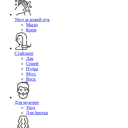
Уход за кожей рук
Мыло
Крем
Стайлинг
Лак
Спрей
Пудра
Мусс
Воск
Для мужчин
Уход
Для бритья