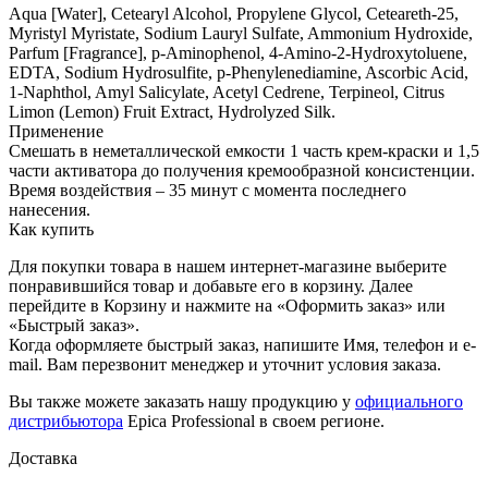
Aqua [Water], Cetearyl Alcohol, Propylene Glycol, Ceteareth-25,
Myristyl Myristate, Sodium Lauryl Sulfate, Ammonium Hydroxide,
Parfum [Fragrance], p-Aminophenol, 4-Amino-2-Hydroxytoluene,
EDTA, Sodium Hydrosulfite, p-Phenylenediamine, Ascorbic Acid,
1-Naphthol, Amyl Salicylate, Acetyl Cedrene, Terpineol, Citrus
Limon (Lemon) Fruit Extract, Hydrolyzed Silk.
Применение
Смешать в неметаллической емкости 1 часть крем-краски и 1,5
части активатора до получения кремообразной консистенции.
Время воздействия – 35 минут с момента последнего
нанесения.
Как купить
Для покупки товара в нашем интернет-магазине выберите
понравившийся товар и добавьте его в корзину. Далее
перейдите в Корзину и нажмите на «Оформить заказ» или
«Быстрый заказ».
Когда оформляете быстрый заказ, напишите Имя, телефон и e-
mail. Вам перезвонит менеджер и уточнит условия заказа.
Вы также можете заказать нашу продукцию у
официального
дистрибьютора
Epica Professional в своем регионе.
Доставка