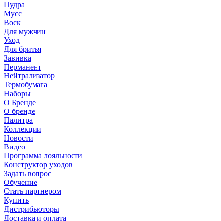
Пудра
Мусс
Воск
Для мужчин
Уход
Для бритья
Завивка
Перманент
Нейтрализатор
Термобумага
Наборы
О Бренде
О бренде
Палитра
Коллекции
Новости
Видео
Программа лояльности
Конструктор уходов
Задать вопрос
Обучение
Стать партнером
Купить
Дистрибьюторы
Доставка и оплата