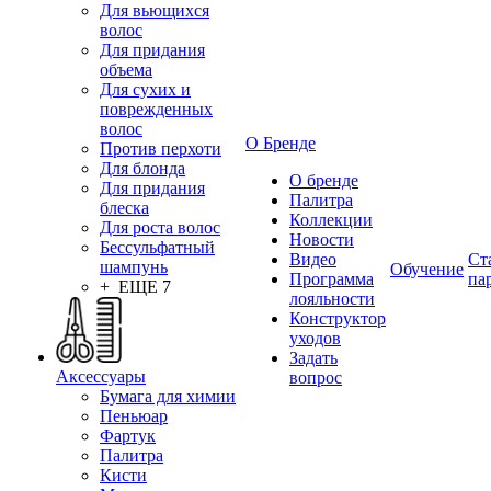
Для вьющихся
волос
Для придания
объема
Для сухих и
поврежденных
волос
О Бренде
Против перхоти
Для блонда
О бренде
Для придания
Палитра
блеска
Коллекции
Для роста волос
Новости
Бессульфатный
Видео
Ст
шампунь
Обучение
Программа
па
+ ЕЩЕ 7
лояльности
Конструктор
уходов
Задать
Аксессуары
вопрос
Бумага для химии
Пеньюар
Фартук
Палитра
Кисти