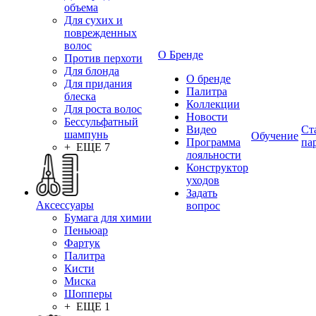
объема
Для сухих и
поврежденных
волос
О Бренде
Против перхоти
Для блонда
О бренде
Для придания
Палитра
блеска
Коллекции
Для роста волос
Новости
Бессульфатный
Видео
Ст
шампунь
Обучение
Программа
па
+ ЕЩЕ 7
лояльности
Конструктор
уходов
Задать
Аксессуары
вопрос
Бумага для химии
Пеньюар
Фартук
Палитра
Кисти
Миска
Шопперы
+ ЕЩЕ 1