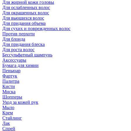
Для жирной кожи головы
Для ослабленных волос
Для окрашенных волос
Для вьющихся волос
Для придания объема
Для сухих и поврежденных волос
Против перхоти
Для блонда
Для придания блеска
Для роста волос
Бессульфатный шампунь
Аксессуары
Бумага для химии
Пеньюар
Фартук
Палитра
Кисти
Миска
Шопперы
Уход за кожей рук
Мыло
Крем
Стайлинг
Лак
Спрей