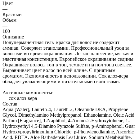
Цвет
—
Красный
Объем
—
100
Описание
Полуперманентная гель–краска для волос не содержит
аммиак. Содержит этаноламин. Профессиональный уход за
волосами во время окрашивания. Легкое нанесение, мягкая и
эластичная консистенция. Европейское окрашивание седины.
Окрашивает волосы тон в тон, темнее и на пол тона светлее.
Выравнивает цвет волос по всей длине. С приятным
ароматом. Экономичность в использовании. Сок алоэ-вера
обладает увлажняющими и питательными свойствами.
Активные компоненты:
— сок алоэ вера
Состав
Aqua [Water], Laureth-4, Laureth-2, Oleamide DEA, Propylene
Glycol, Dimethylamino Methylpropanol, Ethanolamine, Oleic Acid,
Parfum [Fragrance], 1-Naphthol, 4-Amino-2-Hydroxytoluene, 1-
Hydroxyethyl 4,5-Diamino Pyrazole Sulfate, p-Aminophenol, Guar
Hydroxypropyltrimonium Chloride, p-Phenylenediamine, Ascorbic
Acid, EDTA, Aloe Barbadensis Leaf Juice, Sodium Metabisulfite.