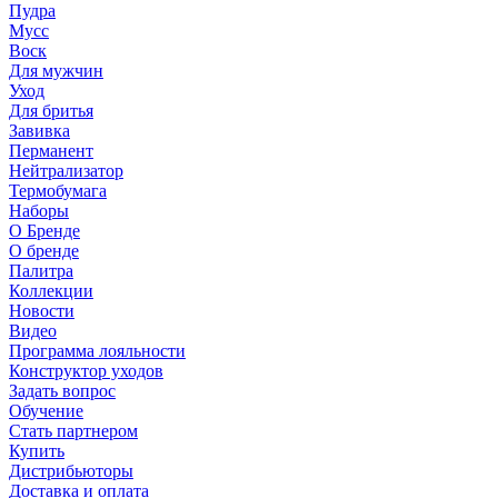
Пудра
Мусс
Воск
Для мужчин
Уход
Для бритья
Завивка
Перманент
Нейтрализатор
Термобумага
Наборы
О Бренде
О бренде
Палитра
Коллекции
Новости
Видео
Программа лояльности
Конструктор уходов
Задать вопрос
Обучение
Стать партнером
Купить
Дистрибьюторы
Доставка и оплата