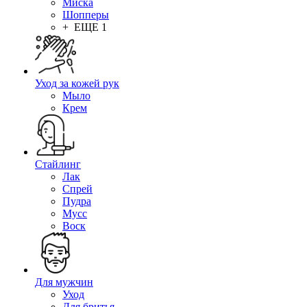
Миска
Шопперы
+ ЕЩЕ 1
Уход за кожей рук
Мыло
Крем
Стайлинг
Лак
Спрей
Пудра
Мусс
Воск
Для мужчин
Уход
Для бритья