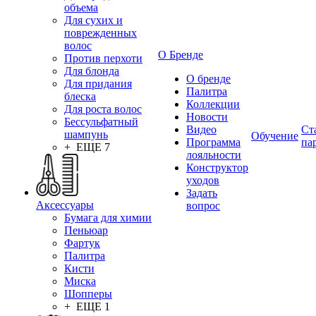
объема
Для сухих и
поврежденных
волос
О Бренде
Против перхоти
Для блонда
О бренде
Для придания
Палитра
блеска
Коллекции
Для роста волос
Новости
Бессульфатный
Видео
Ст
шампунь
Обучение
Программа
па
+ ЕЩЕ 7
лояльности
Конструктор
уходов
Задать
Аксессуары
вопрос
Бумага для химии
Пеньюар
Фартук
Палитра
Кисти
Миска
Шопперы
+ ЕЩЕ 1