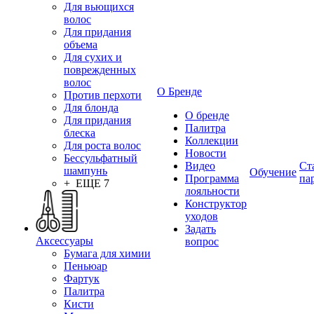
Для вьющихся
волос
Для придания
объема
Для сухих и
поврежденных
волос
О Бренде
Против перхоти
Для блонда
О бренде
Для придания
Палитра
блеска
Коллекции
Для роста волос
Новости
Бессульфатный
Видео
Ст
шампунь
Обучение
Программа
па
+ ЕЩЕ 7
лояльности
Конструктор
уходов
Задать
Аксессуары
вопрос
Бумага для химии
Пеньюар
Фартук
Палитра
Кисти