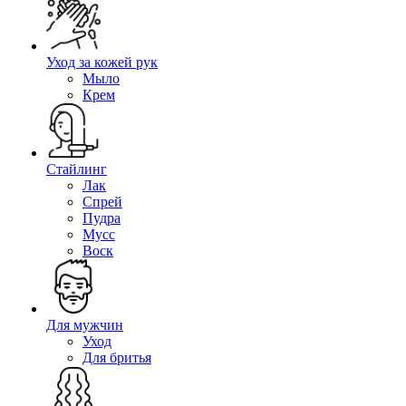
Уход за кожей рук
Мыло
Крем
Стайлинг
Лак
Спрей
Пудра
Мусс
Воск
Для мужчин
Уход
Для бритья