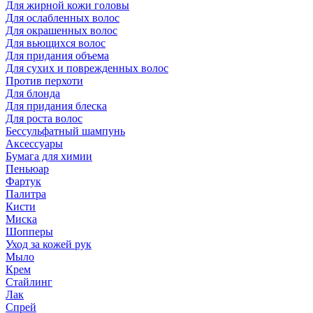
Для жирной кожи головы
Для ослабленных волос
Для окрашенных волос
Для вьющихся волос
Для придания объема
Для сухих и поврежденных волос
Против перхоти
Для блонда
Для придания блеска
Для роста волос
Бессульфатный шампунь
Аксессуары
Бумага для химии
Пеньюар
Фартук
Палитра
Кисти
Миска
Шопперы
Уход за кожей рук
Мыло
Крем
Стайлинг
Лак
Спрей