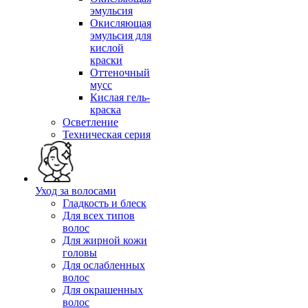
эмульсия
Окисляющая
эмульсия для
кислой
краски
Оттеночный
мусс
Кислая гель-
краска
Осветление
Техническая серия
Уход за волосами
Гладкость и блеск
Для всех типов
волос
Для жирной кожи
головы
Для ослабленных
волос
Для окрашенных
волос