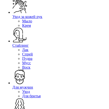
Уход за кожей рук
Мыло
Крем
Стайлинг
Лак
Спрей
Пудра
Мусс
Воск
Для мужчин
Уход
Для бритья