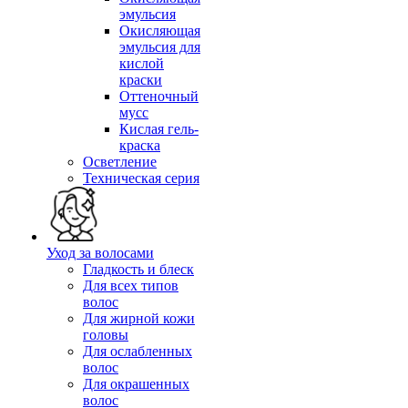
эмульсия
Окисляющая
эмульсия для
кислой
краски
Оттеночный
мусс
Кислая гель-
краска
Осветление
Техническая серия
Уход за волосами
Гладкость и блеск
Для всех типов
волос
Для жирной кожи
головы
Для ослабленных
волос
Для окрашенных
волос