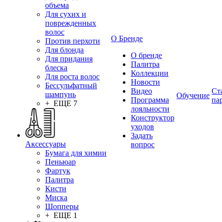
объема
Для сухих и
поврежденных
волос
О Бренде
Против перхоти
Для блонда
О бренде
Для придания
Палитра
блеска
Коллекции
Для роста волос
Новости
Бессульфатный
Видео
Ст
шампунь
Обучение
Программа
па
+ ЕЩЕ 7
лояльности
Конструктор
уходов
Задать
Аксессуары
вопрос
Бумага для химии
Пеньюар
Фартук
Палитра
Кисти
Миска
Шопперы
+ ЕЩЕ 1