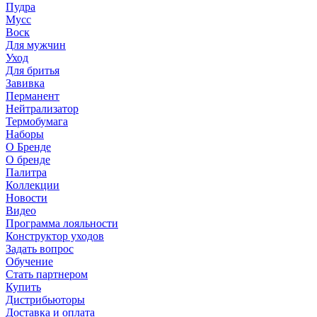
Пудра
Мусс
Воск
Для мужчин
Уход
Для бритья
Завивка
Перманент
Нейтрализатор
Термобумага
Наборы
О Бренде
О бренде
Палитра
Коллекции
Новости
Видео
Программа лояльности
Конструктор уходов
Задать вопрос
Обучение
Стать партнером
Купить
Дистрибьюторы
Доставка и оплата