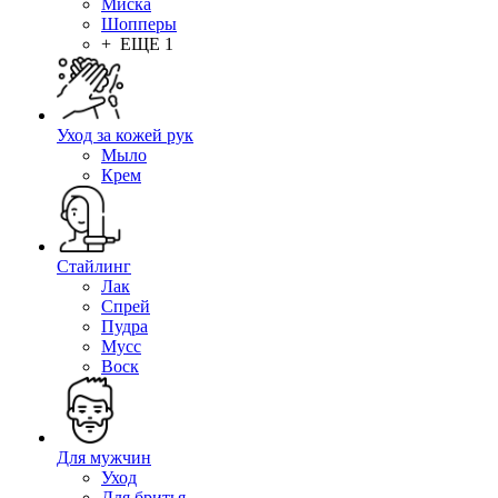
Миска
Шопперы
+ ЕЩЕ 1
Уход за кожей рук
Мыло
Крем
Стайлинг
Лак
Спрей
Пудра
Мусс
Воск
Для мужчин
Уход
Для бритья