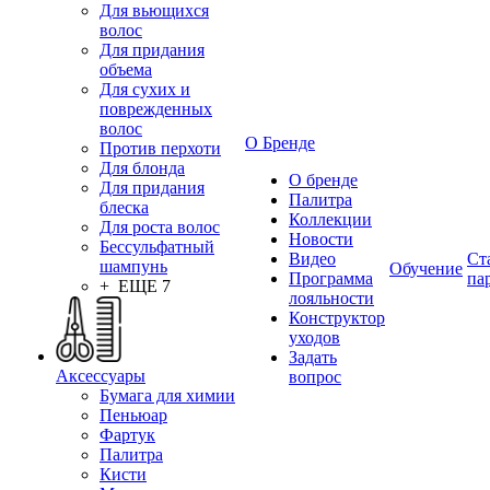
Для вьющихся
волос
Для придания
объема
Для сухих и
поврежденных
волос
О Бренде
Против перхоти
Для блонда
О бренде
Для придания
Палитра
блеска
Коллекции
Для роста волос
Новости
Бессульфатный
Видео
Ст
шампунь
Обучение
Программа
па
+ ЕЩЕ 7
лояльности
Конструктор
уходов
Задать
Аксессуары
вопрос
Бумага для химии
Пеньюар
Фартук
Палитра
Кисти