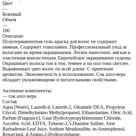
Цвет
—
Бежевый
Объем
—
100
Описание
Полуперманентная гель–краска для волос не содержит
аммиак. Содержит этаноламин. Профессиональный уход за
волосами во время окрашивания. Легкое нанесение, мягкая и
эластичная консистенция. Европейское окрашивание седины.
Окрашивает волосы тон в тон, темнее и на пол тона светлее.
Выравнивает цвет волос по всей длине. С приятным
ароматом. Экономичность в использовании. Сок алоэ-вера
обладает увлажняющими и питательными свойствами.
Активные компоненты:
— сок алоэ вера
Состав
Aqua [Water], Laureth-4, Laureth-2, Oleamide DEA, Propylene
Glycol, Dimethylamino Methylpropanol, Ethanolamine, Oleic Acid,
Parfum [Fragrance], Guar Hydroxypropyltrimonium Chloride,
Ascorbic Acid, EDTA, Toluene-2,5-Diamine Sulfate, Aloe
Barbadensis Leaf Juice, Sodium Metabisulfite, m-Aminophenol,
Resorcinol, 4-Amino-2-Hydroxytoluene.