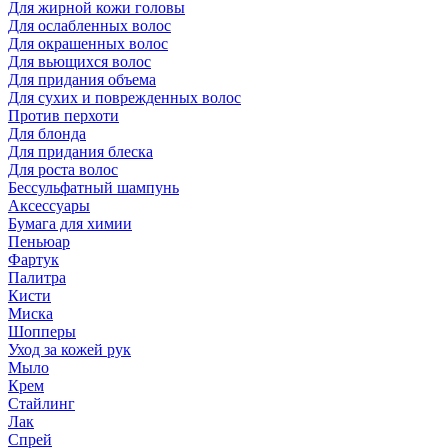
Для жирной кожи головы
Для ослабленных волос
Для окрашенных волос
Для вьющихся волос
Для придания объема
Для сухих и поврежденных волос
Против перхоти
Для блонда
Для придания блеска
Для роста волос
Бессульфатный шампунь
Аксессуары
Бумага для химии
Пеньюар
Фартук
Палитра
Кисти
Миска
Шопперы
Уход за кожей рук
Мыло
Крем
Стайлинг
Лак
Спрей