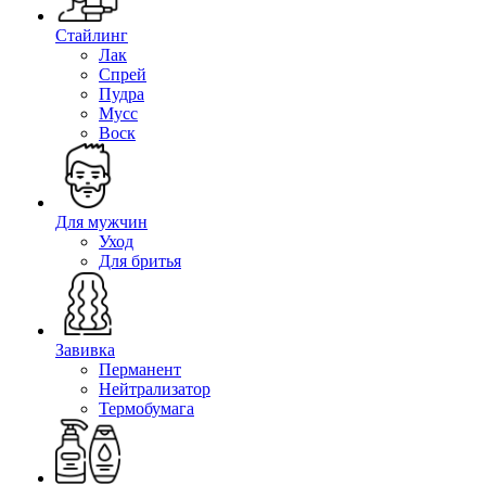
Стайлинг
Лак
Спрей
Пудра
Мусс
Воск
Для мужчин
Уход
Для бритья
Завивка
Перманент
Нейтрализатор
Термобумага