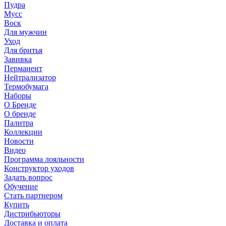
Пудра
Мусс
Воск
Для мужчин
Уход
Для бритья
Завивка
Перманент
Нейтрализатор
Термобумага
Наборы
О Бренде
О бренде
Палитра
Коллекции
Новости
Видео
Программа лояльности
Конструктор уходов
Задать вопрос
Обучение
Стать партнером
Купить
Дистрибьюторы
Доставка и оплата