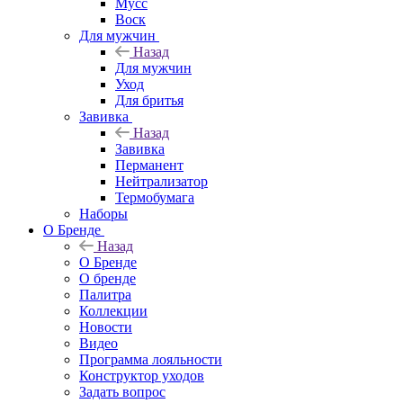
Мусс
Воск
Для мужчин
Назад
Для мужчин
Уход
Для бритья
Завивка
Назад
Завивка
Перманент
Нейтрализатор
Термобумага
Наборы
О Бренде
Назад
О Бренде
О бренде
Палитра
Коллекции
Новости
Видео
Программа лояльности
Конструктор уходов
Задать вопрос