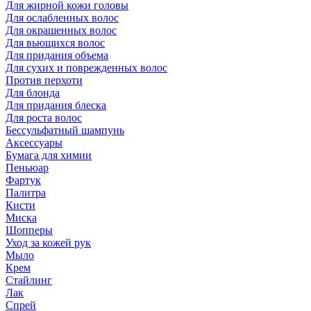
Для жирной кожи головы
Для ослабленных волос
Для окрашенных волос
Для вьющихся волос
Для придания объема
Для сухих и поврежденных волос
Против перхоти
Для блонда
Для придания блеска
Для роста волос
Бессульфатный шампунь
Аксессуары
Бумага для химии
Пеньюар
Фартук
Палитра
Кисти
Миска
Шопперы
Уход за кожей рук
Мыло
Крем
Стайлинг
Лак
Спрей