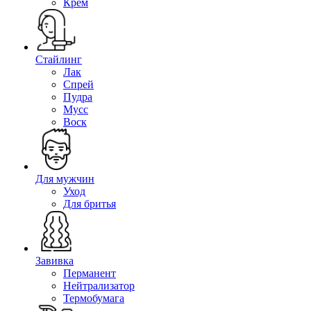
Крем
Стайлинг
Лак
Спрей
Пудра
Мусс
Воск
Для мужчин
Уход
Для бритья
Завивка
Перманент
Нейтрализатор
Термобумага