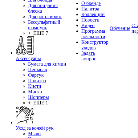
О бренде
Для придания
Палитра
блеска
Коллекции
Для роста волос
Новости
Бессульфатный
Видео
Ст
шампунь
Обучение
Программа
па
+ ЕЩЕ 7
лояльности
Конструктор
уходов
Задать
Аксессуары
вопрос
Бумага для химии
Пеньюар
Фартук
Палитра
Кисти
Миска
Шопперы
+ ЕЩЕ 1
Уход за кожей рук
Мыло