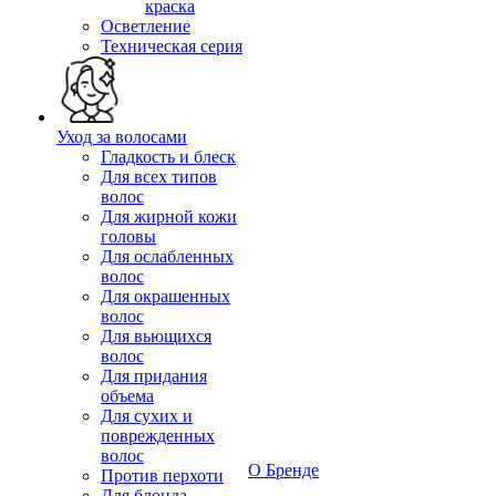
краска
Осветление
Техническая серия
Уход за волосами
Гладкость и блеск
Для всех типов
волос
Для жирной кожи
головы
Для ослабленных
волос
Для окрашенных
волос
Для вьющихся
волос
Для придания
объема
Для сухих и
поврежденных
волос
О Бренде
Против перхоти
Для блонда