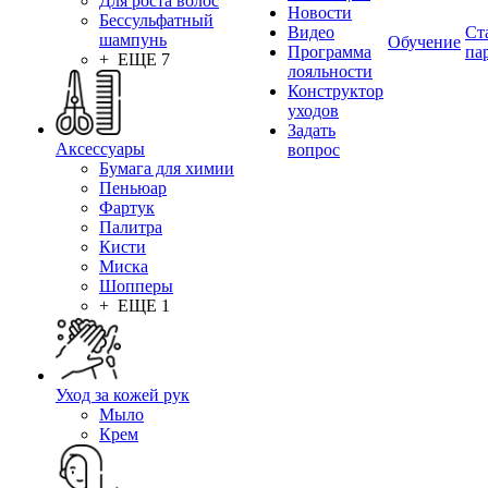
Для роста волос
Новости
Бессульфатный
Видео
Ст
шампунь
Обучение
Программа
па
+ ЕЩЕ 7
лояльности
Конструктор
уходов
Задать
Аксессуары
вопрос
Бумага для химии
Пеньюар
Фартук
Палитра
Кисти
Миска
Шопперы
+ ЕЩЕ 1
Уход за кожей рук
Мыло
Крем