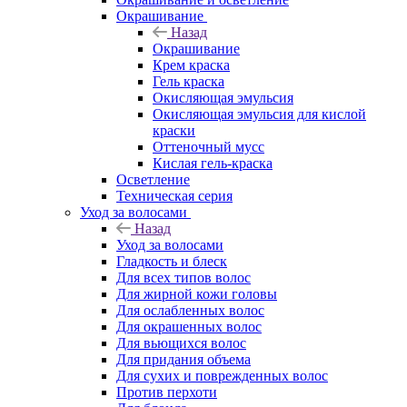
Окрашивание
Назад
Окрашивание
Крем краска
Гель краска
Окисляющая эмульсия
Окисляющая эмульсия для кислой
краски
Оттеночный мусс
Кислая гель-краска
Осветление
Техническая серия
Уход за волосами
Назад
Уход за волосами
Гладкость и блеск
Для всех типов волос
Для жирной кожи головы
Для ослабленных волос
Для окрашенных волос
Для вьющихся волос
Для придания объема
Для сухих и поврежденных волос
Против перхоти