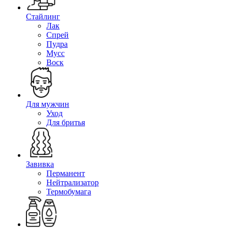
Стайлинг
Лак
Спрей
Пудра
Мусс
Воск
Для мужчин
Уход
Для бритья
Завивка
Перманент
Нейтрализатор
Термобумага