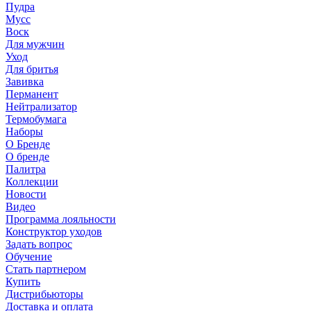
Пудра
Мусс
Воск
Для мужчин
Уход
Для бритья
Завивка
Перманент
Нейтрализатор
Термобумага
Наборы
О Бренде
О бренде
Палитра
Коллекции
Новости
Видео
Программа лояльности
Конструктор уходов
Задать вопрос
Обучение
Стать партнером
Купить
Дистрибьюторы
Доставка и оплата