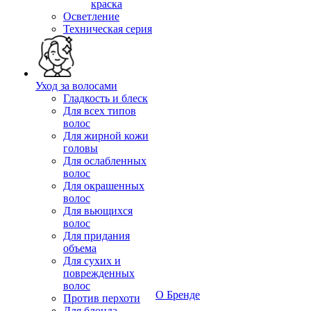
краска
Осветление
Техническая серия
Уход за волосами
Гладкость и блеск
Для всех типов
волос
Для жирной кожи
головы
Для ослабленных
волос
Для окрашенных
волос
Для вьющихся
волос
Для придания
объема
Для сухих и
поврежденных
волос
О Бренде
Против перхоти
Для блонда