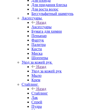
Для блонда
Для придания блеска
Для роста волос
Бессульфатный шампунь
Аксессуары
Назад
Аксессуары
Бумага для химии
Пеньюар
Фартук
Палитра
Кисти
Миска
Шопперы
Уход за кожей рук
Назад
Уход за кожей рук
Мыло
Крем
Стайлинг
Назад
Стайлинг
Лак
Спрей
Пудра