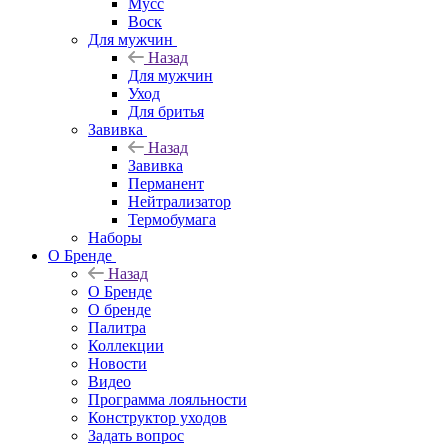
Мусс
Воск
Для мужчин
Назад
Для мужчин
Уход
Для бритья
Завивка
Назад
Завивка
Перманент
Нейтрализатор
Термобумага
Наборы
О Бренде
Назад
О Бренде
О бренде
Палитра
Коллекции
Новости
Видео
Программа лояльности
Конструктор уходов
Задать вопрос