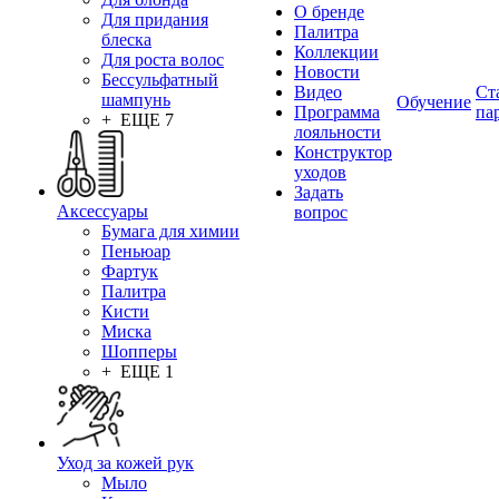
О бренде
Для придания
Палитра
блеска
Коллекции
Для роста волос
Новости
Бессульфатный
Видео
Ст
шампунь
Обучение
Программа
па
+ ЕЩЕ 7
лояльности
Конструктор
уходов
Задать
Аксессуары
вопрос
Бумага для химии
Пеньюар
Фартук
Палитра
Кисти
Миска
Шопперы
+ ЕЩЕ 1
Уход за кожей рук
Мыло