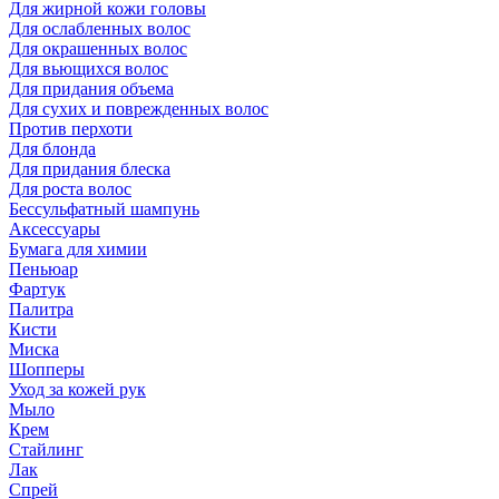
Для жирной кожи головы
Для ослабленных волос
Для окрашенных волос
Для вьющихся волос
Для придания объема
Для сухих и поврежденных волос
Против перхоти
Для блонда
Для придания блеска
Для роста волос
Бессульфатный шампунь
Аксессуары
Бумага для химии
Пеньюар
Фартук
Палитра
Кисти
Миска
Шопперы
Уход за кожей рук
Мыло
Крем
Стайлинг
Лак
Спрей