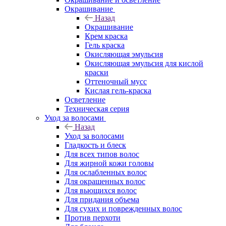
Окрашивание
Назад
Окрашивание
Крем краска
Гель краска
Окисляющая эмульсия
Окисляющая эмульсия для кислой
краски
Оттеночный мусс
Кислая гель-краска
Осветление
Техническая серия
Уход за волосами
Назад
Уход за волосами
Гладкость и блеск
Для всех типов волос
Для жирной кожи головы
Для ослабленных волос
Для окрашенных волос
Для вьющихся волос
Для придания объема
Для сухих и поврежденных волос
Против перхоти