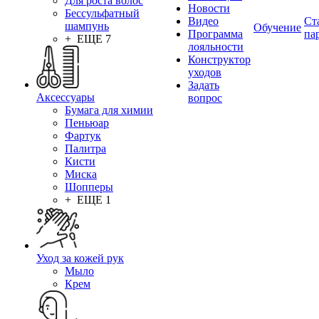
Для роста волос
Новости
Бессульфатный
Видео
Ст
шампунь
Обучение
Программа
па
+ ЕЩЕ 7
лояльности
Конструктор
уходов
Задать
Аксессуары
вопрос
Бумага для химии
Пеньюар
Фартук
Палитра
Кисти
Миска
Шопперы
+ ЕЩЕ 1
Уход за кожей рук
Мыло
Крем